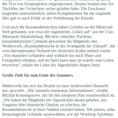
der Text von Schauspielern eingesprochen. Heraus kommt eine Art
Trickfilm, der Tschechow sicher gefallen hätte. Die Zuschauer
reagierten unterschiedlich, neben Komplimenten für die originelle
Idee gab es auch Kritik an der Verhöhnung der Klassik.
Und auch die Russlanddeutschen haben Gefallen an der Minecraft-
Welt gefunden, wie etwa der Jugendclub „Glück auf“ aus der Ural-
Metropole Jekaterinburg. Mit dem virtuellen Nachbau
russlanddeutscher Gebäude gewannen die Mitglieder den
Wettbewerb „Russlanddeutsche in der Avantgarde der Zukunft“, der
vom Internationalen Verband der deutschen Kultur initiiert wurde.
„Von manchen Gebäuden sind wirklich nur noch Pläne und
Fotografien erhalten, und im Spiel kann man sie wieder zum Leben
erwecken“, erklärt der Leiter des Jugendclubs Jürgen Stein.
Große Ziele bis zum Ende des Sommers
Mittlerweile hat sich das Projekt zu einer landesweiten Baustelle
aus- geweitet. „Wir sammeln momentan Informationen“, erzählt
Michail Krasnogorzew, der für den kreativen Part verantwortlich ist.
„Wir haben die Mitglieder der Jugendclubs darum gebeten, uns
Angaben über historische Objekte zu schicken, die
Russlanddeutsche in ihren Städten errichtet haben. Wir planen, zehn
herausragende Gebäude auszuwählen, wie die Weisberg-Apotheke