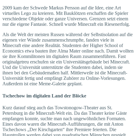
2009 kam der Schwede Markus Persson auf die Idee, eine Art
virtuelles Lego zu kreieren. Mit Bauklötzen erschaffen die Spieler
verschiedene Objekte oder ganze Universen. Grenzen setzt einem
nur die eigene Fantasie. Schnell wurde Minecraft ein Riesenerfolg.
Als die Welt der meisten Russen während der Selbstisolation auf die
eigenen vier Wände zusammenschrumpfte, fanden viele in
Minecraft eine andere Realität. Studenten der Higher School of
Economics etwa bauten ihre Alma Mater online nach. Damit wollten
sie ihre Kommilitonen im digitalen Raum zusammenführen. Fast
originalgetreu erschufen sie ein Universitätsgebäude bei Minecraft.
Und die Universität unterstützte die Studenten dabei, indem sie
ihnen bei den Gebäudemaßen half. Mittlerweile ist die Minecraft-
Universität fertig und empfängt Zuhörer zu Online-Vorlesungen.
Außerdem ist eine Meme-Galerie geplant.
Tschechow im digitalen Land der Blöcke
Kurz darauf stieg auch das Towstonogow-Theater aus St.
Petersburg in die Minecraft-Welt ein. Da das Theater keine Gäste
empfangen konnte, suchte man nach ungewöhnlichen Formaten.
Eines davon waren die Minecraft-Aufführungen, die mit Anton
Tschechows „Der Kirschgarten“ ihre Premiere feierten. Die
Hauptrollen werden dabei von quadratischen Männchen gespielt,