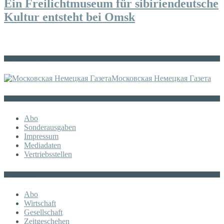
Ein Freilichtmuseum für sibiriendeutsche
Kultur entsteht bei Omsk
Die russische MDZ
Московская Немецкая Газета
Sonstiges
Abo
Sonderausgaben
Impressum
Mediadaten
Vertriebsstellen
KATEGORIE
Abo
Wirtschaft
Gesellschaft
Zeitgeschehen