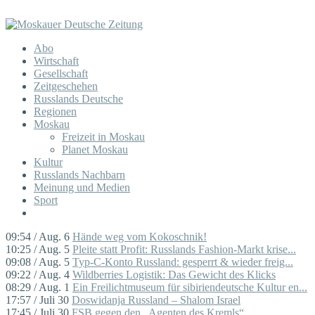
Abo
Wirtschaft
Gesellschaft
Zeitgeschehen
Russlands Deutsche
Regionen
Moskau
Freizeit in Moskau
Planet Moskau
Kultur
Russlands Nachbarn
Meinung und Medien
Sport
09:54 / Aug. 6
Hände weg vom Kokoschnik!
10:25 / Aug. 5
Pleite statt Profit: Russlands Fashion-Markt krise...
09:08 / Aug. 5
Typ-C-Konto Russland: gesperrt & wieder freig...
09:22 / Aug. 4
Wildberries Logistik: Das Gewicht des Klicks
08:29 / Aug. 1
Ein Freilichtmuseum für sibiriendeutsche Kultur en...
17:57 / Juli 30
Doswidanja Russland – Shalom Israel
17:45 / Juli 30
FSB gegen den „Agenten des Kremls“