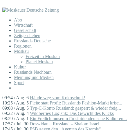
Abo
Wirtschaft
Gesellschaft
Zeitgeschehen
Russlands Deutsche
Regionen
Moskau
Freizeit in Moskau
Planet Moskau
Kultur
Russlands Nachbarn
Meinung und Medien
Sport
09:54 / Aug. 6
Hände weg vom Kokoschnik!
10:25 / Aug. 5
Pleite statt Profit: Russlands Fashion-Markt krise...
09:08 / Aug. 5
Typ-C-Konto Russland: gesperrt & wieder freig...
09:22 / Aug. 4
Wildberries Logistik: Das Gewicht des Klicks
08:29 / Aug. 1
Ein Freilichtmuseum für sibiriendeutsche Kultur en...
17:57 / Juli 30
Doswidanja Russland – Shalom Israel
17:45 / Juli 30
FSB gegen den „Agenten des Kremls“