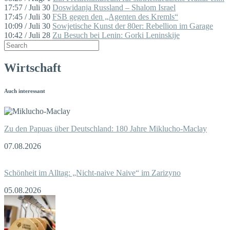
17:57 / Juli 30
Doswidanja Russland – Shalom Israel
17:45 / Juli 30
FSB gegen den „Agenten des Kremls“
10:09 / Juli 30
Sowjetische Kunst der 80er: Rebellion im Garage
10:42 / Juli 28
Zu Besuch bei Lenin: Gorki Leninskije
Wirtschaft
Auch interessant
Zu den Papuas über Deutschland: 180 Jahre Miklucho-Maclay
07.08.2026
Schönheit im Alltag: „Nicht-naive Naive“ im Zarizyno
05.08.2026