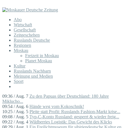
Abo
Wirtschaft
Gesellschaft
Zeitgeschehen
Russlands Deutsche
Regionen
Moskau
Freizeit in Moskau
Planet Moskau
Kultur
Russlands Nachbarn
Meinung und Medien
Sport
09:36 / Aug. 7
Zu den Papuas über Deutschland: 180 Jahre
Miklucho...
09:54 / Aug. 6
Hände weg vom Kokoschnik!
10:25 / Aug. 5
Pleite statt Profit: Russlands Fashion-Markt krise...
09:08 / Aug. 5
Typ-C-Konto Russland: gesperrt & wieder freig...
09:22 / Aug. 4
Wildberries Logistik: Das Gewicht des Klicks
08:29 / Aug. 1
Ein Freilichtmuseum für sibiriendeutsche Kultur en...