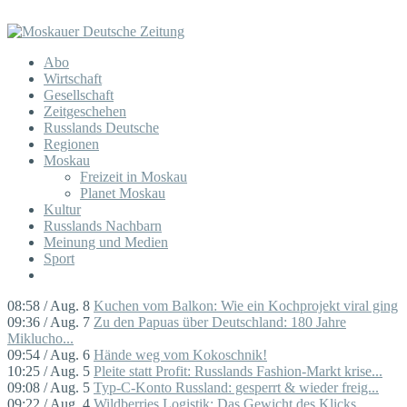
Abo
Wirtschaft
Gesellschaft
Zeitgeschehen
Russlands Deutsche
Regionen
Moskau
Freizeit in Moskau
Planet Moskau
Kultur
Russlands Nachbarn
Meinung und Medien
Sport
08:58 / Aug. 8
Kuchen vom Balkon: Wie ein Kochprojekt viral ging
09:36 / Aug. 7
Zu den Papuas über Deutschland: 180 Jahre
Miklucho...
09:54 / Aug. 6
Hände weg vom Kokoschnik!
10:25 / Aug. 5
Pleite statt Profit: Russlands Fashion-Markt krise...
09:08 / Aug. 5
Typ-C-Konto Russland: gesperrt & wieder freig...
09:22 / Aug. 4
Wildberries Logistik: Das Gewicht des Klicks