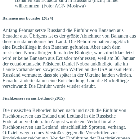
Bananen aus Ecuador sind in Russland (nicht) immer
willkommen. (Foto: AGN Moskwa)
Bananen aus Ecuador (2024)
Anfang Februar setzte Russland die Einfuhr von Bananen aus
Ecuador aus. Übrigens ist es der größte Abnehmer von Bananen aus
diesem südamerikanischen Land. Die Behörden hatten angeblich
eine Buckelfliege in den Bananen gefunden. Aber auch dem
russischen Normalbürger, fernab der Biologie, war sofort klar: Jetzt
wird er keine Bananen aus Ecuador mehr essen, weil am 30. Januar
der ecuadorianische Präsident Daniel Noboa ankündigte, alle im
Lande vorhandenen sowjetischen Waffen an die USA auszuliefern.
Russland vermutete, dass sie später in der Ukraine landen würden.
Ecuador änderte dann seine Entscheidung. Und die Buckelfliege
verschwand: Die Einfuhr wurde wieder erlaubt.
Fischkonserven aus Lettland (2015)
Die russischen Behörden haben nach und nach die Einfuhr von
Fischkonserven aus Estland und Lettland in die Russische
Föderation verboten. Im August wurde ein Verbot für alle
Fischkonserven aus Lettland, einschließlich Sprotten, verhängt.
Offiziell wegen eines Verstoßes gegen die Vorschriften zur
Produktkennzeichnung. Vor der Einführung der Beschränkungen