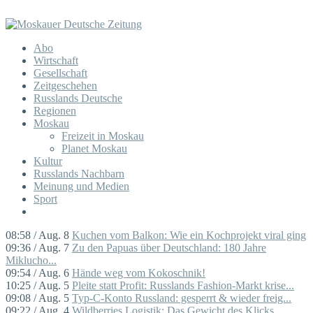
Abo
Wirtschaft
Gesellschaft
Zeitgeschehen
Russlands Deutsche
Regionen
Moskau
Freizeit in Moskau
Planet Moskau
Kultur
Russlands Nachbarn
Meinung und Medien
Sport
08:58 / Aug. 8
Kuchen vom Balkon: Wie ein Kochprojekt viral ging
09:36 / Aug. 7
Zu den Papuas über Deutschland: 180 Jahre
Miklucho...
09:54 / Aug. 6
Hände weg vom Kokoschnik!
10:25 / Aug. 5
Pleite statt Profit: Russlands Fashion-Markt krise...
09:08 / Aug. 5
Typ-C-Konto Russland: gesperrt & wieder freig...
09:22 / Aug. 4
Wildberries Logistik: Das Gewicht des Klicks