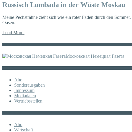
Russisch Lambada in der Wüste Moskau
Meine Pechsträhne zieht sich wie ein roter Faden durch den Sommer. V
Oasen.
Load More
Die russische MDZ
Московская Немецкая Газета
Sonstiges
Abo
Sonderausgaben
Impressum
Mediadaten
Vertriebsstellen
KATEGORIE
Abo
Wirtschaft