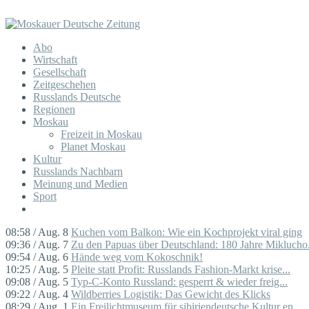
Abo
Wirtschaft
Gesellschaft
Zeitgeschehen
Russlands Deutsche
Regionen
Moskau
Freizeit in Moskau
Planet Moskau
Kultur
Russlands Nachbarn
Meinung und Medien
Sport
08:58 / Aug. 8
Kuchen vom Balkon: Wie ein Kochprojekt viral ging
09:36 / Aug. 7
Zu den Papuas über Deutschland: 180 Jahre Miklucho.
09:54 / Aug. 6
Hände weg vom Kokoschnik!
10:25 / Aug. 5
Pleite statt Profit: Russlands Fashion-Markt krise...
09:08 / Aug. 5
Typ-C-Konto Russland: gesperrt & wieder freig...
09:22 / Aug. 4
Wildberries Logistik: Das Gewicht des Klicks
08:29 / Aug. 1
Ein Freilichtmuseum für sibiriendeutsche Kultur en...