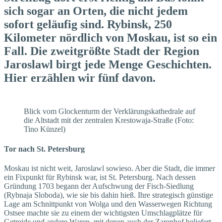
sich sogar an Orten, die nicht jedem
sofort geläufig sind. Rybinsk, 250
Kilometer nördlich von Moskau, ist so ein
Fall. Die zweitgrößte Stadt der Region
Jaroslawl birgt jede Menge Geschichten.
Hier erzählen wir fünf davon.
Blick vom Glockenturm der Verklärungskathedrale auf
die Altstadt mit der zentralen Krestowaja-Straße (Foto:
Tino Künzel)
Tor nach St. Petersburg
Moskau ist nicht weit, Jaroslawl sowieso. Aber die Stadt, die immer
ein Fixpunkt für Rybinsk war, ist St. Petersburg. Nach dessen
Gründung 1703 begann der Aufschwung der Fisch-Siedlung
(Rybnaja Sloboda), wie sie bis dahin hieß. Ihre strategisch günstige
Lage am Schnittpunkt von Wolga und den Wasserwegen Richtung
Ostsee machte sie zu einem der wichtigsten Umschlagplätze für
Getreide und andere Waren, mit denen auch der Zarenhof beliefert