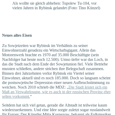
Als wollte sie gleich abheben: Tupolew Tu-104, vor
vielen Jahren in Rybinsk gelandet (Foto: Tino Künzel)
Neues altes Eisen
Zu Sowjetzeiten war Rybinsk im Verhältnis zu seiner
Einwohnerzahl geradezu ein Wirtschaftsgigant. Allein das
Motorenwerk brachte es 1970 auf 35.000 Beschäftigte (sein
Nachfolger hat heute noch 12.500). Umso tiefer war das Loch, in
das die Stadt nach dem Ende der Sowjetunion fiel. Viele Betriebe
mussten schließen, andere strichen ihre Belegschaft zusammen.
Binnen drei Jahrzehnten verlor Rybinsk ein Viertel seiner
Einwohner, aktuell sind es noch 185.000. Doch so langsam scheint
die postsowjetische Depression einer neuen Aufbruchstimmung zu
weichen. Noch 2010 schrieb die MDZ: „
Die Stadt leistet sich ein
Maß an Verwahrlosung, wie es auch in der russischen Provinz eher
selten vorkommt.
“
Seitdem hat sich viel getan, gerade die Altstadt ist teilweise kaum
wiederzuerkennen. Und eine Idee sorgte zuletzt sogar russlandweit
für Furore: Der Künstler Mitja Kusnezow, bekannt als Folkmusiker