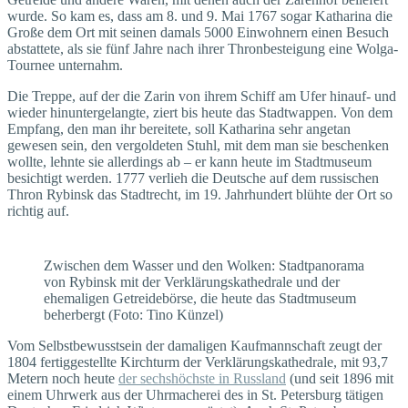
wurde. So kam es, dass am 8. und 9. Mai 1767 sogar Katharina die
Große dem Ort mit seinen damals 5000 Einwohnern einen Besuch
abstattete, als sie fünf Jahre nach ihrer Thronbesteigung eine Wolga-
Tournee unternahm.
Die Treppe, auf der die Zarin von ihrem Schiff am Ufer hinauf- und
wieder hinuntergelangte, ziert bis heute das Stadtwappen. Von dem
Empfang, den man ihr bereitete, soll Katharina sehr angetan
gewesen sein, den vergoldeten Stuhl, mit dem man sie beschenken
wollte, lehnte sie allerdings ab – er kann heute im Stadtmuseum
besichtigt werden. 1777 verlieh die Deutsche auf dem russischen
Thron Rybinsk das Stadtrecht, im 19. Jahrhundert blühte der Ort so
richtig auf.
Zwischen dem Wasser und den Wolken: Stadtpanorama
von Rybinsk mit der Verklärungskathedrale und der
ehemaligen Getreidebörse, die heute das Stadtmuseum
beherbergt (Foto: Tino Künzel)
Vom Selbstbewusstsein der damaligen Kaufmannschaft zeugt der
1804 fertiggestellte Kirchturm der Verklärungskathedrale, mit 93,7
Metern noch heute
der sechshöchste in Russland
(und seit 1896 mit
einem Uhrwerk aus der Uhrmacherei des in St. Petersburg tätigen