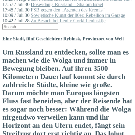
17:57 / Juli 30
Doswidanja Russland – Shalom Israel
17:45 / Juli 30
FSB gegen den „Agenten des Kremls“
10:09 / Juli 30
Sowjetische Kunst der 80er: Rebellion im Garage
10:42 / Juli 28
Zu Besuch bei Lenin: Gorki Leninskije
Eine Stadt, fünf Geschichten: Rybinsk, Provinzort von Welt
Um Russland zu entdecken, sollte man es
machen wie die Wolga und immer in
Bewegung bleiben. Auf ihren 3500
Kilometern Dauerlauf kommt sie durch
zahlreiche Städte, kleine wie große.
Darum möchte man Europas längsten
Fluss fast beneiden, aber der Reisende hat
es sogar noch besser: Während die Wolga
nirgendwo verweilen kann und ihr
Horizont an den Ufern endet, fängt sein
Streifzug dort erst richtig an. Das lohnt