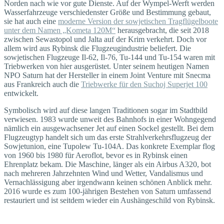
Norden nach wie vor gute Dienste. Auf der Wympel-Werft werden
Wasserfahrzeuge verschiedenster Größe und Bestimmung gebaut,
sie hat auch eine
moderne Version der sowjetischen Tragflügelboote
unter dem Namen „Kometa 120M“
herausgebracht, die seit 2018
zwischen Sewastopol und Jalta auf der Krim verkehrt. Doch vor
allem wird aus Rybinsk die Flugzeugindustrie beliefert. Die
sowjetischen Flugzeuge Il-62, Il-76, Tu-144 und Tu-154 waren mit
Triebwerken von hier ausgerüstet. Unter seinem heutigen Namen
NPO Saturn hat der Hersteller in einem Joint Venture mit Snecma
aus Frankreich auch die
Triebwerke für den Suchoj Superjet 100
entwickelt.
Symbolisch wird auf diese langen Traditionen sogar im Stadtbild
verwiesen. 1983 wurde unweit des Bahnhofs in einer Wohngegend
nämlich ein ausgewachsener Jet auf einen Sockel gestellt. Bei dem
Flugzeugtyp handelt sich um das erste Strahlverkehrsflugzeug der
Sowjetunion, eine Tupolew Tu-104A. Das konkrete Exemplar flog
von 1960 bis 1980 für Aeroflot, bevor es in Rybinsk einen
Ehrenplatz bekam. Die Maschine, länger als ein Airbus A320, bot
nach mehreren Jahrzehnten Wind und Wetter, Vandalismus und
Vernachlässigung aber irgendwann keinen schönen Anblick mehr.
2016 wurde es zum 100-jährigen Bestehen von Saturn umfassend
restauriert und ist seitdem wieder ein Aushängeschild von Rybinsk.