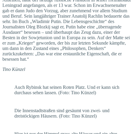
Leningrad angefangen, als er 13 war. Schon im Erwachsenenalter
gab er dann Judo den Vorzug, aber zunehmend vor allem Studium
und Beruf. Sein langjähriger Trainer Anatolij Rachlin bedauerte das
sehr. Im Buch „Wladimir Putin. Die Lebensgeschichte“ des
Journalisten Oleg Blozkij sagt er, Putin habe eine „überragende
Ausdauer“ besessen – und überhaupt das Zeug dazu, einer der
Besten in der Sowjetunion und in Europa zu sein. Auf der Matte sei
er zum „Krieger“ geworden, der bis zur letzten Sekunde kämpfte,
um dann in den Zustand eines „Philosophen, Denkers“
zurückzukehren: „Das war eine erstaunliche Eigenschaft, die er
besessen hat.“
Tino Künzel
Auch Rybinsk hat seinen Roten Platz. Und er kann sich
durchaus sehen lassen. (Foto: Tino Künzel)
Die Innenstadtstraßen sind gesäumt von zwei- und
dreistöckigen Häusern. (Foto: Tino Künzel)
Hier ist nur der Himmel grau: alte Häuser und ein alter