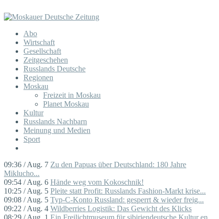
Abo
Wirtschaft
Gesellschaft
Zeitgeschehen
Russlands Deutsche
Regionen
Moskau
Freizeit in Moskau
Planet Moskau
Kultur
Russlands Nachbarn
Meinung und Medien
Sport
09:36 / Aug. 7
Zu den Papuas über Deutschland: 180 Jahre
Miklucho...
09:54 / Aug. 6
Hände weg vom Kokoschnik!
10:25 / Aug. 5
Pleite statt Profit: Russlands Fashion-Markt krise...
09:08 / Aug. 5
Typ-C-Konto Russland: gesperrt & wieder freig...
09:22 / Aug. 4
Wildberries Logistik: Das Gewicht des Klicks
08:29 / Aug. 1
Ein Freilichtmuseum für sibiriendeutsche Kultur en...