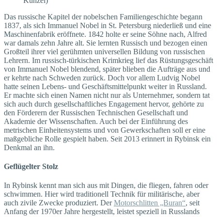
Künzel)
Das russische Kapitel der nobelschen Familiengeschichte begann
1837, als sich Immanuel Nobel in St. Petersburg niederließ und eine
Maschinenfabrik eröffnete. 1842 holte er seine Söhne nach, Alfred
war damals zehn Jahre alt. Sie lernten Russisch und bezogen einen
Großteil ihrer viel gerühmten universellen Bildung von russischen
Lehrern. Im russisch-türkischen Krimkrieg lief das Rüstungsgeschäft
von Immanuel Nobel blendend, später blieben die Aufträge aus und
er kehrte nach Schweden zurück. Doch vor allem Ludvig Nobel
hatte seinen Lebens- und Geschäftsmittelpunkt weiter in Russland.
Er machte sich einen Namen nicht nur als Unternehmer, sondern tat
sich auch durch gesellschaftliches Engagement hervor, gehörte zu
den Förderern der Russischen Technischen Gesellschaft und
Akademie der Wissenschaften. Auch bei der Einführung des
metrischen Einheitensystems und von Gewerkschaften soll er eine
maßgebliche Rolle gespielt haben. Seit 2013 erinnert in Rybinsk ein
Denkmal an ihn.
Geflügelter Stolz
In Rybinsk kennt man sich aus mit Dingen, die fliegen, fahren oder
schwimmen. Hier wird traditionell Technik für militärische, aber
auch zivile Zwecke produziert. Der
Motorschlitten „Buran“
, seit
Anfang der 1970er Jahre hergestellt, leistet speziell in Russlands