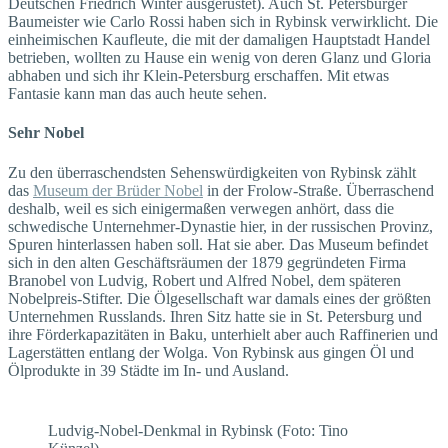
Deutschen Friedrich Winter ausgerüstet). Auch St. Petersburger
Baumeister wie Carlo Rossi haben sich in Rybinsk verwirklicht. Die
einheimischen Kaufleute, die mit der damaligen Hauptstadt Handel
betrieben, wollten zu Hause ein wenig von deren Glanz und Gloria
abhaben und sich ihr Klein-Petersburg erschaffen. Mit etwas
Fantasie kann man das auch heute sehen.
Sehr Nobel
Zu den überraschendsten Sehenswürdigkeiten von Rybinsk zählt
das
Museum der Brüder Nobel
in der Frolow-Straße. Überraschend
deshalb, weil es sich einigermaßen verwegen anhört, dass die
schwedische Unternehmer-Dynastie hier, in der russischen Provinz,
Spuren hinterlassen haben soll. Hat sie aber. Das Museum befindet
sich in den alten Geschäftsräumen der 1879 gegründeten Firma
Branobel von Ludvig, Robert und Alfred Nobel, dem späteren
Nobelpreis-Stifter. Die Ölgesellschaft war damals eines der größten
Unternehmen Russlands. Ihren Sitz hatte sie in St. Petersburg und
ihre Förderkapazitäten in Baku, unterhielt aber auch Raffinerien und
Lagerstätten entlang der Wolga. Von Rybinsk aus gingen Öl und
Ölprodukte in 39 Städte im In- und Ausland.
Ludvig-Nobel-Denkmal in Rybinsk (Foto: Tino