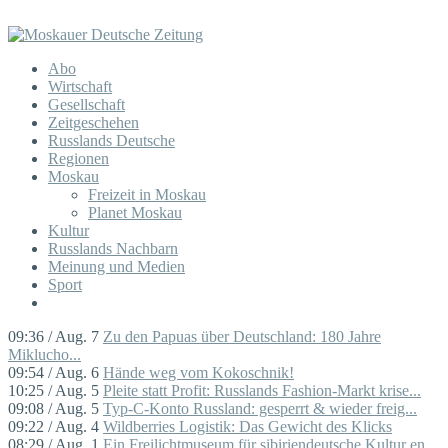
Abo
Wirtschaft
Gesellschaft
Zeitgeschehen
Russlands Deutsche
Regionen
Moskau
Freizeit in Moskau
Planet Moskau
Kultur
Russlands Nachbarn
Meinung und Medien
Sport
09:36 / Aug. 7
Zu den Papuas über Deutschland: 180 Jahre
Miklucho...
09:54 / Aug. 6
Hände weg vom Kokoschnik!
10:25 / Aug. 5
Pleite statt Profit: Russlands Fashion-Markt krise...
09:08 / Aug. 5
Typ-C-Konto Russland: gesperrt & wieder freig...
09:22 / Aug. 4
Wildberries Logistik: Das Gewicht des Klicks
08:29 / Aug. 1
Ein Freilichtmuseum für sibiriendeutsche Kultur en...