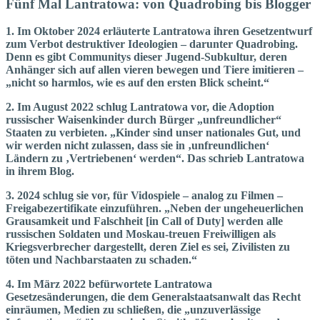
Fünf Mal Lantratowa: von Quadrobing bis Blogger
1.
Im Oktober 2024 erläuterte Lantratowa ihren Gesetzentwurf
zum Verbot destruktiver Ideologien – darunter Quadrobing.
Denn es gibt Communitys dieser Jugend-Subkultur, deren
Anhänger sich auf allen vieren bewegen und Tiere imitieren –
„nicht so harmlos, wie es auf den ersten Blick scheint.“
2.
Im August 2022 schlug Lantratowa vor, die Adoption
russischer Waisenkinder durch Bürger „unfreundlicher“
Staaten zu verbieten. „Kinder sind unser nationales Gut, und
wir werden nicht zulassen, dass sie in ‚unfreundlichen‘
Ländern zu ‚Vertriebenen‘ werden“. Das schrieb Lantratowa
in ihrem Blog.
3.
2024 schlug sie vor, für Vido­spiele – analog zu Filmen –
Freigabezertifikate einzuführen. „Neben der ungeheuerlichen
Grausamkeit und Falschheit [in Call of Duty] werden alle
russischen Soldaten und Moskau-treuen Freiwilligen als
Kriegsverbrecher dargestellt, deren Ziel es sei, Zivilisten zu
töten und Nachbarstaaten zu schaden.“
4.
Im März 2022 befürwortete Lantratowa
Gesetzesänderungen, die dem Generalstaatsanwalt das Recht
einräumen, Medien zu schließen, die „unzuverlässige