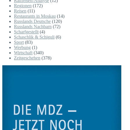
Raiffeisen-Analyse
(12)
Regionen
(172)
Reisen
(11)
Restaurants in Moskau
(14)
Russlands Deutsche
(120)
Russlands Nachbarn
(72)
Scharfgestellt
(4)
Schaschlik & Schiguli
(6)
Sport
(83)
Werbung
(1)
Wirtschaft
(340)
Zeitgeschehen
(378)