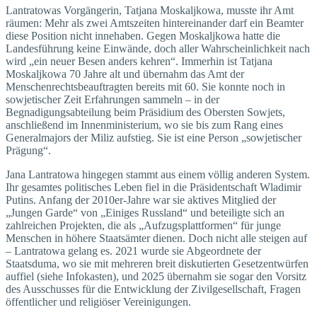
Lantratowas Vorgängerin, Tatjana Moskaljkowa, musste ihr Amt
räumen: Mehr als zwei Amtszeiten hintereinander darf ein Beamter
diese Position nicht innehaben. Gegen Moskaljkowa hatte die
Landesführung keine Einwände, doch aller Wahrscheinlichkeit nach
wird „ein neuer Besen anders kehren“. Immerhin ist Tatjana
Moskaljkowa 70 Jahre alt und übernahm das Amt der
Menschenrechtsbeauftragten bereits mit 60. Sie konnte noch in
sowjetischer Zeit Erfahrungen sammeln – in der
Begnadigungsabteilung beim Präsidium des Obersten Sowjets,
anschließend im Innenministerium, wo sie bis zum Rang eines
Generalmajors der Miliz aufstieg. Sie ist eine Person „sowje­tischer
Prägung“.
Jana Lantratowa hingegen stammt aus einem völlig anderen System.
Ihr gesamtes politisches Leben fiel in die Präsidentschaft Wladimir
Putins. Anfang der 2010er-Jahre war sie aktives Mitglied der
„Jungen Garde“ von „Einiges Russland“ und beteiligte sich an
zahlreichen Projekten, die als „Aufzugsplattformen“ für junge
Menschen in höhere Staatsämter dienen. Doch nicht alle steigen auf
– Lantratowa gelang es. 2021 wurde sie Abgeordnete der
Staatsduma, wo sie mit mehreren breit diskutierten Gesetzentwürfen
auffiel (siehe Infokasten), und 2025 übernahm sie sogar den Vorsitz
des Ausschusses für die Entwicklung der Zivilgesellschaft, Fragen
öffentlicher und religiöser Vereinigungen.