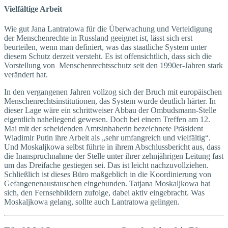
Vielfältige Arbeit
Wie gut Jana Lantratowa für die Überwachung und Verteidigung
der Menschenrechte in Russland geeignet ist, lässt sich erst
beurteilen, wenn man definiert, was das staatliche System unter
diesem Schutz derzeit versteht. Es ist offensichtlich, dass sich die
Vorstellung von Menschenrechtsschutz seit den 1990er-Jahren stark
verändert hat.
In den vergangenen Jahren vollzog sich der Bruch mit europä­ischen
Menschenrechtsinstitu­tionen, das System wurde deutlich härter. In
dieser Lage wäre ein schrittweiser Abbau der Ombudsmann-Stelle
eigentlich naheliegend gewesen. Doch bei einem Treffen am 12.
Mai mit der scheidenden Amtsinhaberin bezeichnete Präsident
Wladimir Putin ihre Arbeit als „sehr umfangreich und vielfältig“.
Und Moskaljkowa selbst führte in ihrem Abschlussbericht aus, dass
die Inanspruchnahme der Stelle unter ihrer zehnjährigen Leitung fast
um das Dreifache gestiegen sei. Das ist leicht nachzuvollziehen.
Schließlich ist dieses Büro maßgeblich in die Koordinierung von
Gefangenenaustauschen eingebunden. Tatjana Moskaljkowa hat
sich, den Fernsehbildern zufolge, dabei aktiv eingebracht. Was
Moskaljkowa gelang, sollte auch Lantratowa gelingen.