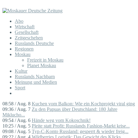
Abo
Wirtschaft
Gesellschaft
Zeitgeschehen
Russlands Deutsche
Regionen
Moskau
Freizeit in Moskau
Planet Moskau
Kultur
Russlands Nachbarn
Meinung und Medien
Sport
08:58 / Aug. 8
Kuchen vom Balkon: Wie ein Kochprojekt viral ging
09:36 / Aug. 7
Zu den Papuas über Deutschland: 180 Jahre
Miklucho...
09:54 / Aug. 6
Hände weg vom Kokoschnik!
10:25 / Aug. 5
Pleite statt Profit: Russlands Fashion-Markt krise...
09:08 / Aug. 5
Typ-C-Konto Russland: gesperrt & wieder freig...
09:22 / Aug. 4
Wildberries Logistik: Das Gewicht des Klicks