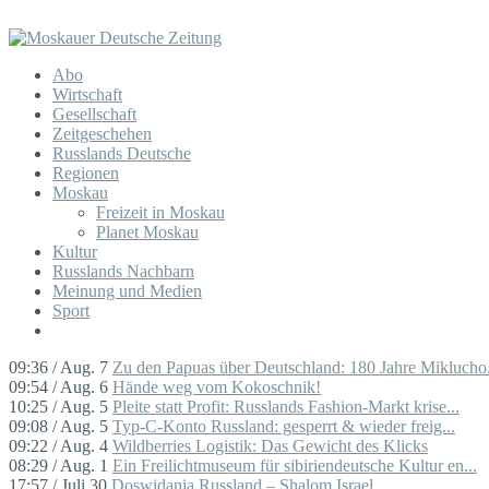
Abo
Wirtschaft
Gesellschaft
Zeitgeschehen
Russlands Deutsche
Regionen
Moskau
Freizeit in Moskau
Planet Moskau
Kultur
Russlands Nachbarn
Meinung und Medien
Sport
09:36 / Aug. 7
Zu den Papuas über Deutschland: 180 Jahre Miklucho.
09:54 / Aug. 6
Hände weg vom Kokoschnik!
10:25 / Aug. 5
Pleite statt Profit: Russlands Fashion-Markt krise...
09:08 / Aug. 5
Typ-C-Konto Russland: gesperrt & wieder freig...
09:22 / Aug. 4
Wildberries Logistik: Das Gewicht des Klicks
08:29 / Aug. 1
Ein Freilichtmuseum für sibiriendeutsche Kultur en...
17:57 / Juli 30
Doswidanja Russland – Shalom Israel