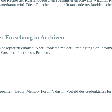
auf die Rechte der Russlanddeutschen spezialisierten Anwalts Wladimir
n anerkannt wird. Diese Entscheidung betrifft tausende russlanddeutsc
er Forschung in Archiven
ionsopfer zu erhalten. Aber Probleme mit der Offenlegung von Informa
 Forschern über dieses Problem.
ion sprechen? Beim „Memory Forum“, das im Vorfeld des Gedenktages f