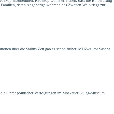
 Redekop anzunehmen. Redekop wollte erreichen, dass die Einberufung
he Familien, deren Angehörige während des Zweiten Weltkriegs zur
tionen über die Stalins Zeit gab es schon früher. MDZ-Autor Sascha
ür die Opfer politischer Verfolgungen im Moskauer Gulag-Museum