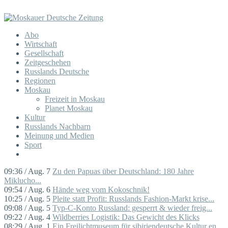
Abo
Wirtschaft
Gesellschaft
Zeitgeschehen
Russlands Deutsche
Regionen
Moskau
Freizeit in Moskau
Planet Moskau
Kultur
Russlands Nachbarn
Meinung und Medien
Sport
09:36 / Aug. 7
Zu den Papuas über Deutschland: 180 Jahre
Miklucho...
09:54 / Aug. 6
Hände weg vom Kokoschnik!
10:25 / Aug. 5
Pleite statt Profit: Russlands Fashion-Markt krise...
09:08 / Aug. 5
Typ-C-Konto Russland: gesperrt & wieder freig...
09:22 / Aug. 4
Wildberries Logistik: Das Gewicht des Klicks
08:29 / Aug. 1
Ein Freilichtmuseum für sibiriendeutsche Kultur en...