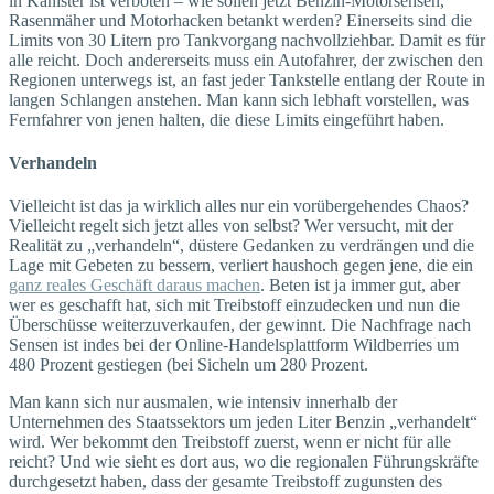
in Kanister ist verboten – wie sollen jetzt Benzin-Motorsensen,
Rasenmäher und Motorhacken betankt werden? Einerseits sind die
Limits von 30 Litern pro Tankvorgang nachvollziehbar. Damit es für
alle reicht. Doch andererseits muss ein Autofahrer, der zwischen den
Regionen unterwegs ist, an fast jeder Tankstelle entlang der Route in
langen Schlangen anstehen. Man kann sich lebhaft vorstellen, was
Fernfahrer von jenen halten, die diese Limits eingeführt haben.
Verhandeln
Vielleicht ist das ja wirklich alles nur ein vorübergehendes Chaos?
Vielleicht regelt sich jetzt alles von selbst? Wer versucht, mit der
Realität zu „verhandeln“, düstere Gedanken zu verdrängen und die
Lage mit Gebeten zu bessern, verliert haushoch gegen jene, die ein
ganz reales Geschäft daraus machen
. Beten ist ja immer gut, aber
wer es geschafft hat, sich mit Treibstoff einzudecken und nun die
Überschüsse weiterzuverkaufen, der gewinnt. Die Nachfrage nach
Sensen ist indes bei der Online-Handelsplattform Wildberries um
480 Prozent gestiegen (bei Sicheln um 280 Prozent.
Man kann sich nur ausmalen, wie intensiv innerhalb der
Unternehmen des Staatssektors um jeden Liter Benzin „verhandelt“
wird. Wer bekommt den Treibstoff zuerst, wenn er nicht für alle
reicht? Und wie sieht es dort aus, wo die regionalen Führungskräfte
durchgesetzt haben, dass der gesamte Treibstoff zugunsten des