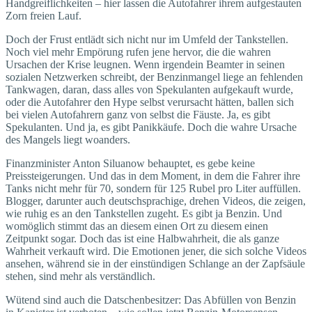
Handgreiflichkeiten – hier lassen die Autofahrer ihrem aufgestauten
Zorn freien Lauf.
Doch der Frust entlädt sich nicht nur im Umfeld der Tankstellen.
Noch viel mehr Empörung rufen jene hervor, die die wahren
Ursachen der Krise leugnen. Wenn irgendein Beamter in seinen
sozialen Netzwerken schreibt, der Benzinmangel liege an fehlenden
Tankwagen, daran, dass alles von Spekulanten aufgekauft wurde,
oder die Autofahrer den Hype selbst verursacht hätten, ballen sich
bei vielen Autofahrern ganz von selbst die Fäuste. Ja, es gibt
Spekulanten. Und ja, es gibt Panikkäufe. Doch die wahre Ursache
des Mangels liegt woanders.
Finanzminister Anton Siluanow behauptet, es gebe keine
Preissteigerungen. Und das in dem Moment, in dem die Fahrer ihre
Tanks nicht mehr für 70, sondern für 125 Rubel pro Liter auffüllen.
Blogger, darunter auch deutschsprachige, drehen Videos, die zeigen,
wie ruhig es an den Tankstellen zugeht. Es gibt ja Benzin. Und
womöglich stimmt das an diesem einen Ort zu diesem einen
Zeitpunkt sogar. Doch das ist eine Halbwahrheit, die als ganze
Wahrheit verkauft wird. Die Emotionen jener, die sich solche Videos
ansehen, während sie in der einstündigen Schlange an der Zapfsäule
stehen, sind mehr als verständlich.
Wütend sind auch die Datschenbesitzer: Das Abfüllen von Benzin