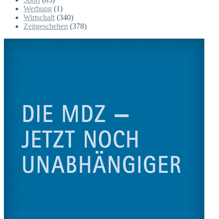
Werbung
(1)
Wirtschaft
(340)
Zeitgeschehen
(378)