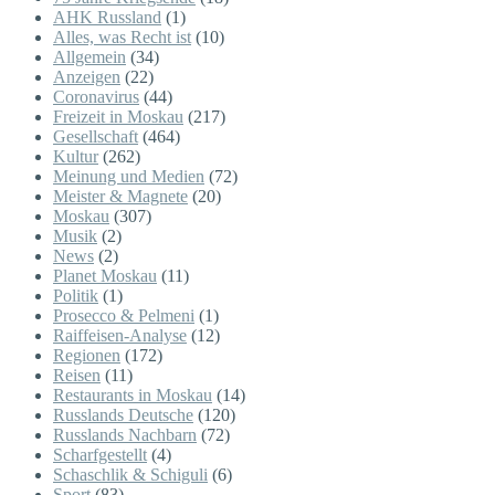
AHK Russland
(1)
Alles, was Recht ist
(10)
Allgemein
(34)
Anzeigen
(22)
Coronavirus
(44)
Freizeit in Moskau
(217)
Gesellschaft
(464)
Kultur
(262)
Meinung und Medien
(72)
Meister & Magnete
(20)
Moskau
(307)
Musik
(2)
News
(2)
Planet Moskau
(11)
Politik
(1)
Prosecco & Pelmeni
(1)
Raiffeisen-Analyse
(12)
Regionen
(172)
Reisen
(11)
Restaurants in Moskau
(14)
Russlands Deutsche
(120)
Russlands Nachbarn
(72)
Scharfgestellt
(4)
Schaschlik & Schiguli
(6)
Sport
(83)