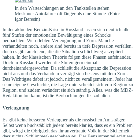
In den Warteschlangen an den Tankstellen stehen
Moskauer Autofahrer oft länger als eine Stunde. (Foto:
Igor Beresin)
In der aktuellen Benzin-Krise in Russland lassen sich deutlich alle
fünf Stufen der emotionalen Bewältigung eines Schocks
beobachten. Wir erlebten Verleugnung und Zorn. Manche
verhandelten noch, andere sind bereits in tiefe Depression verfallen,
doch es gibt auch jene, die die Situation schlichtweg akzeptiert
haben. In der klassischen Theorie folgen diese Phasen aufein­ander.
Doch in Russland werden die Stufen gern einmal
durcheinandergeworfen: Da schließt die Akzeptanz die Depression
nicht aus und das Verhandeln verträgt sich bestens mit dem Zorn.
Das Wichtigste dabei ist jedoch, nicht zu verallgemeinern. Jeder hat
seine eigene Geschichte, die Lage unterscheidet sich von Region zu
Region, und zudem verändert sie sich ständig. Alles, was die MDZ-
Redaktion tun kann, ist die Beobachtungen festzuhalten.
Verleugnung
Es gibt keine besseren Verleugner als die russischen Amtsträger.
Selbst wenn buchstäblich jedem bereits klar ist, dass es ein Problem
gibt, wiegt die Obrigkeit das ihr anvertraute Volk in der Sicherheit,
dass nichts (Schlimmes) geschehen sei. Der Benzinmangel existiere