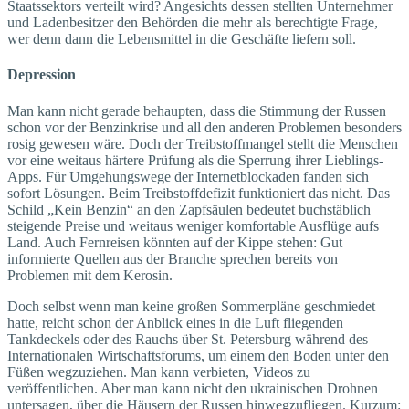
Staatssektors verteilt wird? Angesichts dessen stellten Unternehmer
und Ladenbesitzer den Behörden die mehr als berechtigte Frage,
wer denn dann die Lebensmittel in die Geschäfte liefern soll.
Depression
Man kann nicht gerade behaupten, dass die Stimmung der Russen
schon vor der Benzinkrise und all den anderen Problemen besonders
rosig gewesen wäre. Doch der Treibstoffmangel stellt die Menschen
vor eine weitaus härtere Prüfung als die Sperrung ihrer Lieblings-
Apps. Für Umgehungswege der Internetblockaden fanden sich
sofort Lösungen. Beim Treibstoffdefizit funktioniert das nicht. Das
Schild „Kein Benzin“ an den Zapfsäulen bedeutet buchstäblich
steigende Preise und weitaus weniger komfortable Ausflüge aufs
Land. Auch Fernreisen könnten auf der Kippe stehen: Gut
informierte Quellen aus der Branche sprechen bereits von
Problemen mit dem Kerosin.
Doch selbst wenn man keine großen Sommerpläne geschmiedet
hatte, reicht schon der Anblick eines in die Luft fliegenden
Tankdeckels oder des Rauchs über St. Petersburg während des
Internationalen Wirtschaftsforums, um einem den Boden unter den
Füßen wegzuziehen. Man kann verbieten, Videos zu
veröffentlichen. Aber man kann nicht den ukrainischen Drohnen
untersagen, über die Häusern der Russen hinwegzufliegen. Kurzum: