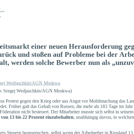
...
.
rbeitsmarkt einer neuen Herausforderung ge
zurück und stoßen auf Probleme bei der Arb
galt, werden solche Bewerber nun als „unzuv
oto: Sergej Wedjaschkin/AGN Moskwa)
 aus Protest gegen den Krieg oder aus Angst vor Mobilmachung das Land
det. Früher galt das Gehalt von Russen, die mehr als 183 Tage im Jahr
ration nicht besteuert. Der Mitarbeiter musste sich selbst in seinem 
von 13 bis 22 Prozent einzubehalten
, unabhängig davon, in welchem 
ters Steuern beanspruchen, selbst wenn der Arbeitgeber in Russland 13