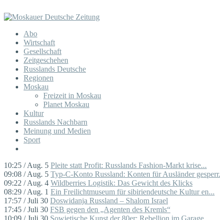
Abo
Wirtschaft
Gesellschaft
Zeitgeschehen
Russlands Deutsche
Regionen
Moskau
Freizeit in Moskau
Planet Moskau
Kultur
Russlands Nachbarn
Meinung und Medien
Sport
10:25 / Aug. 5
Pleite statt Profit: Russlands Fashion-Markt krise...
09:08 / Aug. 5
Typ-C-Konto Russland: Konten für Ausländer gesperr.
09:22 / Aug. 4
Wildberries Logistik: Das Gewicht des Klicks
08:29 / Aug. 1
Ein Freilichtmuseum für sibiriendeutsche Kultur en...
17:57 / Juli 30
Doswidanja Russland – Shalom Israel
17:45 / Juli 30
FSB gegen den „Agenten des Kremls“
10:09 / Juli 30
Sowjetische Kunst der 80er: Rebellion im Garage