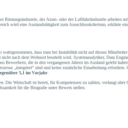
er Rüstungsindustrie, der Atom- oder der Luftfahrtindustrie arbeiten m
reich wird eine Auslandstätigkeit zum Ausschlusskriterium, erklärte ei
o wahrgenommen, dass man bei Instabilität nicht auf diesen Mitarbeiter
cht nach dem Wohnort beurteilt wird. Systemanalytiker, Data Enginee
dass Bewerbern, die in den vergangenen Jahren im Ausland gelebt haben
rozesse „integriert“ sind und keine zusätzliche Einarbeitung erfordern.
egenüber 5,1 im Vorjahr
.
den: Die Wirtschaft ist bereit, für Kompetenzen zu zahlen, verlangt abe
amkeit für die Biografie unter Beweis stellen.