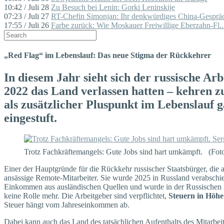
10:42 / Juli 28
Zu Besuch bei Lenin: Gorki Leninskije
07:23 / Juli 27
RT-Chefin Simonjan: Ihr denkwürdiges China-Gespräc
17:55 / Juli 26
Farbe zurück: Wie Moskauer Freiwillige Eberzahn-Fl..
„Red Flag“ im Lebenslauf: Das neue Stigma der Rückkehrer
In diesem Jahr sieht sich der russische A
2022 das Land verlassen hatten – kehren 
als zusätzlicher Pluspunkt im Lebenslauf 
eingestuft.
Trotz Fachkräftemangels: Gute Jobs sind hart umkämpft. (F
Einer der Hauptgründe für die Rückkehr russischer Staatsbürger, die
ansässige Remote-Mitarbeiter. Sie wurde 2025 in Russland verabschie
Einkommen aus ausländischen Quellen und wurde in der Russischen Föde
keine Rolle mehr. Die Arbeitgeber sind verpflichtet,
Steuern in Höhe 
Steuer hängt vom Jahreseinkommen ab.
Dabei kann auch das Land des tatsächlichen Aufenthalts des Mitarbei