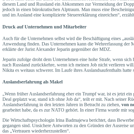
diesem Land und Russland ein Abkommen zur Vermeidung der Doppelbe
jedoch in einen bürokratischen Alptraum. Man muss eine Bescheinigun
und im Ausland eine komplizierte Steuererklärung einreichen“, erzäh
Druck auf Unternehmen und Mitarbeiter
Auch für die Unternehmen selbst wird die Beschäftigung eines „ausl
Anwendung finden. Das Unternehmen kann die Wehrerfassung der Mit
erklärte der Jurist Alexander Jeparin gegenüber der MDZ.
Jeparin zufolge droht dem Unternehmen eine hohe Strafe, wenn sich hera
nach Russland zurückkehre, wenn ich meinen Job nicht verlieren wil
Nikita es weitaus schwerer. Im Laufe ihres Auslandsaufenthalts hatte 
Auslandserfahrung als Makel
„Wenn früher Auslandserfahrung eher ein Trumpf war, ist es jetzt ein
Deal geplatzt war, stand ich ohne Job da“, teilt er mit. Nach seiner
Auslandserfahrung in den letzten Jahren in Betracht zu ziehen,
von ne
gearbeitet habe, da es zur NATO gehört. In einer Firma wurde mir soga
Die Wirtschaftspsychologin Irina Badmajewa berichtet, dass Bewerbe
gegangen sind. Unsichere Antworten zu den Gründen der Ausreise und
das „Vertrauen wiederherzustellen“.