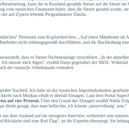
steuerung, kann die in Russland gezahlte Steuer auf die Steuer im W
g vom russischen Finanzamt holen, dass die Steuer gezahlt wurde, sie i
lt der auf Zypern lebende Programmierer Danila.
ändischen“ Personals zum Kopfzerbrechen. „Auf einen Mitarbeiter im A
arbeiter nicht ordnungsgemäß durchführen, und die Buchhaltung mus
usstellt, dass es Steuer-Nichtansässige verschleiert. „In der aktuellen
l. Ich musste mich fügen“, erzählt Darja gegenüber der MDZ. Während
sich der russische Arbeitsmarkt verändert.
 großer Nachteil. Ich habe an der russischen Importsubstitution gearbei
 Rückkehr nach Moskau erhält er überall Absagen. Laut dem Portal Super
un auf vier Prozent.
Über den Grund der Absagen erzählt Nikita Folg
r direkt gesagt, dass man befürchte, ich könnte ,unzuverlässig‘ sein.“
r aus dem Ausland auf ein strengeres Interview vorbereitet sein müsse
 Rückkehr sind eine Red Flag“, ist die Expertin überzeugt. Sie behau