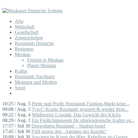
Abo
Wirtschaft
Gesellschaft
Zeitgeschehen
Russlands Deutsche
Regionen
Moskau
Freizeit in Moskau
Planet Moskau
Kultur
Russlands Nachbarn
Meinung und Medien
Sport
10:25 / Aug. 5
Pleite statt Profit: Russlands Fashion-Markt krise...
09:08 / Aug. 5
Typ-C-Konto Russland: gesperrt & wieder freig...
09:22 / Aug. 4
Wildberries Logistik: Das Gewicht des Klicks
08:29 / Aug. 1
Ein Freilichtmuseum für sibiriendeutsche Kultur en...
17:57 / Juli 30
Doswidanja Russland – Shalom Israel
17:45 / Juli 30
FSB gegen den „Agenten des Kremls“
10:09 / Juli 30
Sowjetische Kunst der 80er: Rebellion im Garage