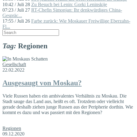
10:42 / Juli 28
Zu Besuch bei Lenin: Gorki Leninskije
07:23 / Juli 27
RT-Chefin Simonjan: Ihr denkwürdiges China-
Gespräc...
17:55 / Juli 26
Farbe zurück: Wie Moskauer Freiwillige Eberzahn-
Fl...
Tag:
Regionen
Gesellschaft
22.02.2022
Ausgesaugt von Moskau?
Viele Russen haben ein ambivalentes Verhältnis zu Moskau. Die
Stadt sauge das Land aus, heißt es oft. Trotzdem oder vielleicht
gerade deshalb ziehen junge Russen aus der Peripherie dorthin. Wie
kommt es dazu und was passiert mit den Regionen?
Regionen
09.12.2020