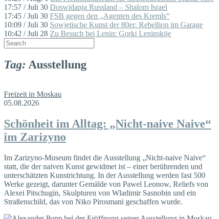
17:57 / Juli 30
Doswidanja Russland – Shalom Israel
17:45 / Juli 30
FSB gegen den „Agenten des Kremls“
10:09 / Juli 30
Sowjetische Kunst der 80er: Rebellion im Garage
10:42 / Juli 28
Zu Besuch bei Lenin: Gorki Leninskije
Tag:
Ausstellung
Freizeit in Moskau
05.08.2026
Schönheit im Alltag: „Nicht-naive Naive“
im Zarizyno
Im Zarizyno-Museum findet die Ausstellung „Nicht-naive Naive“
statt, die der naiven Kunst gewidmet ist – einer berührenden und
unterschätzten Kunstrichtung. In der Ausstellung werden fast 500
Werke gezeigt, darunter Gemälde von Pawel Leonow, Reliefs von
Alexei Pitschugin, Skulpturen von Wladimir Sasnobin und ein
Straßenschild, das von Niko Pirosmani geschaffen wurde.