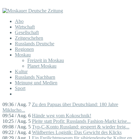
Abo
Wirtschaft
Gesellschaft
Zeitgeschehen
Russlands Deutsche
Regionen
Moskau
Freizeit in Moskau
Planet Moskau
Kultur
Russlands Nachbarn
Meinung und Medien
Sport
09:36 / Aug. 7
Zu den Papuas über Deutschland: 180 Jahre
Miklucho...
09:54 / Aug. 6
Hände weg vom Kokoschnik!
10:25 / Aug. 5
Pleite statt Profit: Russlands Fashion-Markt krise...
09:08 / Aug. 5
Typ-C-Konto Russland: gesperrt & wieder freig...
09:22 / Aug. 4
Wildberries Logistik: Das Gewicht des Klicks
08:29 / Aug. 1
Ein Freilichtmuseum für sibiriendeutsche Kultur en...