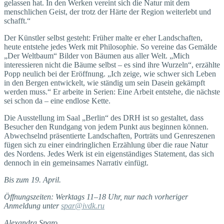
gelassen hat. In den Werken vereint sich die Natur mit dem
menschlichen Geist, der trotz der Härte der Region weiterlebt und
schafft.“
Der Künstler selbst gesteht: Früher malte er eher Landschaften,
heute entstehe jedes Werk mit Philosophie. So vereine das Gemälde
„Der Weltbaum“ Bilder von Bäumen aus aller Welt. „Mich
interessieren nicht die Bäume selbst – es sind ihre Wurzeln“, erzählte
Popp neulich bei der Eröffnung. „Ich zeige, wie schwer sich Leben
in den Bergen entwickelt, wie ständig um sein Dasein gekämpft
werden muss.“ Er arbeite in Serien: Eine Arbeit entstehe, die nächste
sei schon da – eine endlose Kette.
Die Ausstellung im Saal „Berlin“ des DRH ist so gestaltet, dass
Besucher den Rundgang von jedem Punkt aus beginnen können.
Abwechselnd präsentierte Landschaften, Porträts und Genreszenen
fügen sich zu einer eindringlichen Erzählung über die raue Natur
des Nordens. Jedes Werk ist ein eigenständiges Statement, das sich
dennoch in ein gemeinsames Narrativ einfügt.
Bis zum 19. April.
Öffnungszeiten: Werktags 11–18 Uhr, nur nach vorheriger
Anmeldung unter
spar@ivdk.ru
Alexandra Sparo