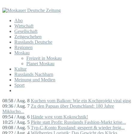
Abo
Wirtschaft
Gesellschaft
Zeitgeschehen
Russlands Deutsche
Regionen
Moskau
Freizeit in Moskau
Planet Moskau
Kultur
Russlands Nachbarn
Meinung und Medien
Sport
08:58 / Aug. 8
Kuchen vom Balkon: Wie ein Kochprojekt viral ging
09:36 / Aug. 7
Zu den Papuas über Deutschland: 180 Jahre
Miklucho...
09:54 / Aug. 6
Hände weg vom Kokoschnik!
10:25 / Aug. 5
Pleite statt Profit: Russlands Fashion-Markt krise...
09:08 / Aug. 5
Typ-C-Konto Russland: gesperrt & wieder freig...
09:22 / Aug. 4
Wildberries Logistik: Das Gewicht des Klicks