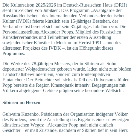
Die Kultursaison 2025/2026 im Deutsch-Russischen Haus (DRH)
steht im Zeichen von Jubiläen: Das Programm „Avantgarde der
Russlanddeutschen“ des Internationalen Verbandes der deutschen
Kultur (IVDK) feierte kürzlich sein 15-jähriges Bestehen, der
Verband selbst bereitet sich auf sein 35-jähriges Jubiläum vor. Die
Personalausstellung Alexander Popps, Mitglied des Russischen
Künstlerverbandes und Teilnehmer der ersten Ausstellung
sowjetdeutscher Künstler in Moskau im Herbst 1991 – und des
allerersten Projektes des IVDK –, ist ein Höhepunkt dieses
Programms.
Die Werke des 78-jährigen Meisters, der in Sibirien als Sohn
deportierter Wolgadeutscher geboren wurde, laden nicht zum bloßen
Landschaftsbewundern ein, sondern zum kontemplativen
Eintauchen: Der Betrachter soll sich als Teil des Universums fühlen.
Popp bereiste die Region Krasnojarsk intensiv; Begegnungen mit
Völkern abgelegener Gebiete prägten seine besondere Weltsicht.
Sibirien im Herzen
Gulwaira Kuzenko, Präsidentin der Organisation indigener Völker
des Nordens, nennt die Ausstellung das Ergebnis eines schwierigen
künstlerischen Weges: „Alexander Popp malt nicht einfach
Gesichter – er malt Zustände, nachdem er Sibirien tief in sein Herz