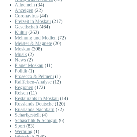
Allgemein
(34)
Anzeigen
(22)
Coronavirus
(44)
Freizeit in Moskau
(217)
Gesellschaft
(464)
Kultur
(262)
Meinung und Medien
(72)
Meister & Magnete
(20)
Moskau
(308)
Musik
(2)
News
(2)
Planet Moskau
(11)
Politik
(1)
Prosecco & Pelmeni
(1)
Raiffeisen-Analyse
(12)
Regionen
(172)
Reisen
(11)
Restaurants in Moskau
(14)
Russlands Deutsche
(120)
Russlands Nachbarn
(72)
Scharfgestellt
(4)
Schaschlik & Schiguli
(6)
Sport
(83)
Werbung
(1)
Wirtschaft
(340)