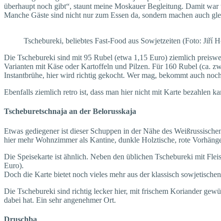
überhaupt noch gibt“, staunt meine Moskauer Begleitung. Damit war
Manche Gäste sind nicht nur zum Essen da, sondern machen auch gle
Tschebureki, beliebtes Fast-Food aus Sowjetzeiten (Foto: Jiří 
Die Tschebureki sind mit 95 Rubel (etwa 1,15 Euro) ziemlich preiswe
Varianten mit Käse oder Kartoffeln und Pilzen. Für 160 Rubel (ca. z
Instantbrühe, hier wird richtig gekocht. Wer mag, bekommt auch noch 
Ebenfalls ziemlich retro ist, dass man hier nicht mit Karte bezahlen ka
Tscheburetschnaja an der Belorusskaja
Etwas gediegener ist dieser Schuppen in der Nähe des Weißrussische
hier mehr Wohnzimmer als Kantine, dunkle Holztische, rote Vorhänge
Die Speisekarte ist ähnlich. Neben den üblichen Tschebureki mit Fle
Euro).
Doch die Karte bietet noch vieles mehr aus der klassisch sowjetische
Die Tschebureki sind richtig lecker hier, mit frischem Koriander gewü
dabei hat. Ein sehr angenehmer Ort.
Druschba