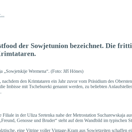
...
tfood der Sowjetunion bezeichnet. Die fritti
rimtataren.
ja „Sowjetskije Wremena“. (Foto: Jiří Hönes)
t, nachdem den Krimtataren ein Jahr zuvor vom Präsidium des Obersten 
die Imbisse mit Tschebureki genannt werden, zu beliebten Anlaufstellen
.
Filiale in der Uliza Sretenka nahe der Metrostation Sucharewskaja ausp
 „Freund, Genosse und Bruder“ steht auf dem Wandbild im typischen Sti
olztische, eine Vitrine voller Vintage-Kram aus Sowjetzeiten schaffen 