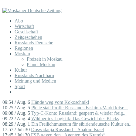
Abo
Wirtschaft
Gesellschaft
Zeitgeschehen
Russlands Deutsche
Regionen
Moskau
Freizeit in Moskau
Planet Moskau
Kultur
Russlands Nachbarn
Meinung und Medien
Sport
09:54 / Aug. 6
Hände weg vom Kokoschnik!
10:25 / Aug. 5
Pleite statt Profit: Russlands Fashion-Markt krise...
09:08 / Aug. 5
Typ-C-Konto Russland: gesperrt & wieder freig...
09:22 / Aug. 4
Wildberries Logistik: Das Gewicht des Klicks
08:29 / Aug. 1
Ein Freilichtmuseum für sibiriendeutsche Kultur en...
17:57 / Juli 30
Doswidanja Russland – Shalom Israel
17:45 / Juli 30
FSB gegen den „Agenten des Kremls“