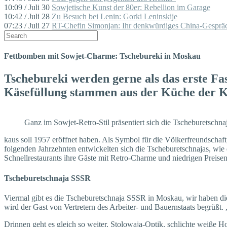
10:09 / Juli 30
Sowjetische Kunst der 80er: Rebellion im Garage
10:42 / Juli 28
Zu Besuch bei Lenin: Gorki Leninskije
07:23 / Juli 27
RT-Chefin Simonjan: Ihr denkwürdiges China-Gespräc
Fettbomben mit Sowjet-Charme: Tschebureki in Moskau
Tschebureki werden gerne als das erste Fas
Käsefüllung stammen aus der Küche der K
Ganz im Sowjet-Retro-Stil präsentiert sich die Tscheburetschna
kaus soll 1957 eröffnet haben. Als Symbol für die Völkerfreundschaf
folgenden Jahrzehnten entwickelten sich die Tscheburetschnajas, wie 
Schnellrestaurants ihre Gäste mit Retro-Charme und niedrigen Preisen
Tscheburetschnaja SSSR
Viermal gibt es die Tscheburetschnaja SSSR in Moskau, wir haben die 
wird der Gast von Vertretern des Arbeiter- und Bauernstaats begrüßt.
Drinnen geht es gleich so weiter. Stolowaja-Optik, schlichte weiße H