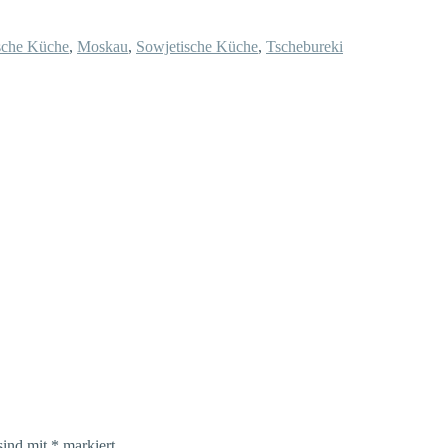
sche Küche
,
Moskau
,
Sowjetische Küche
,
Tschebureki
sind mit
*
markiert