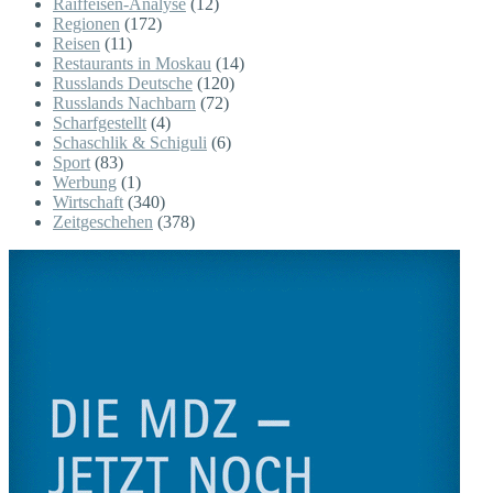
Raiffeisen-Analyse
(12)
Regionen
(172)
Reisen
(11)
Restaurants in Moskau
(14)
Russlands Deutsche
(120)
Russlands Nachbarn
(72)
Scharfgestellt
(4)
Schaschlik & Schiguli
(6)
Sport
(83)
Werbung
(1)
Wirtschaft
(340)
Zeitgeschehen
(378)