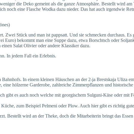
 weniger die Deko gemeint als die ganze Atmosphäre. Bestellt wird a
ich noch eine Flasche Wodka dazu nieder. Das hat auch irgendwie Ret
Hönes)
rt. Zwei Stück und man ist pappsatt. Und sie schmecken durchaus. Es 
wei Euro) bekommt man eine Suppe dazu, etwa Borschtsch oder Soljanka
einen Salat Olivier oder andere Klassiker dazu.
nn. In jedem Fall ein Erlebnis.
n Bahnhofs. In einem kleinen Häuschen an der 2-ja Brestskaja Uliza em
, eine hölzerne Garderobe, zahlreiche Zimmerpflanzen und historische
isch gibt es auch noch welche mit georgischem Sulguni-Käse oder mit F
n Küche, zum Beispiel Pelmeni oder Plow. Auch hier gibt es richtig gu
rzt. Bestellt wird an der Theke, doch die Mitarbeiterin bringt das Ess