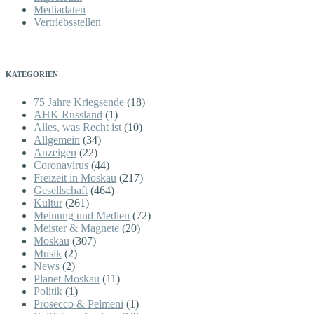
Mediadaten
Vertriebsstellen
KATEGORIEN
75 Jahre Kriegsende
(18)
AHK Russland
(1)
Alles, was Recht ist
(10)
Allgemein
(34)
Anzeigen
(22)
Coronavirus
(44)
Freizeit in Moskau
(217)
Gesellschaft
(464)
Kultur
(261)
Meinung und Medien
(72)
Meister & Magnete
(20)
Moskau
(307)
Musik
(2)
News
(2)
Planet Moskau
(11)
Politik
(1)
Prosecco & Pelmeni
(1)