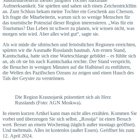
Standmitarbeiterin meiner jüngsten Tochter maximale
Aufmerksamkeit. Sie spielten und sahen sich einen Zeichentrickfilm
an. Zum Schluss bekam meine Tochter ein Geschenk aus Cherson.
Ich fragte die Mitarbeiterin, warum sich so wenige Menschen für
das touristische Potenzial dieser Region interessieren. „Was für ein
Tourismus? Das Leben ist schwer zu planen, wir wissen nicht, was
morgen sein wird. Aber alles wird gut“, sagte sie.
Als wir müde die sibirischen und fernöstlichen Regionen erreichten,
spürten wir die Ausmaße Russlands hautnah. Am ersten Stand,
Kamtschatka, hatte sich eine Warteschlange gebildet – es fühlte sich
an, als ob sie bis nach Kamtschatka reichte. Der Stand verspricht,
die Besucher in wenigen Minuten auf die Halbinsel zu entführen,
die Wellen des Pazifischen Ozeans zu zeigen und einen Hauch des
Tals der Geysire zu verströmen.
Die Region Krasnojarsk präsentiert sich als Herz
Russlands (Foto: AGN Moskwa).
In einem kurzen Artikel kann man nicht alles erzählen. Kommen Sie
vorbei und überzeugen Sie sich selbst. „Rossija“ ist einen Besuch
wert. Besser an einem Wochentag (täglich außer montags geöffnet).
Und mehrmals. Alles ist kostenlos (außer Essen). Geöffnet bis zum
12. April 2024.