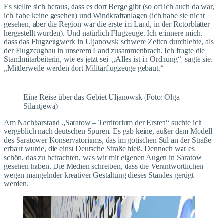
Es stellte sich heraus, dass es dort Berge gibt (so oft ich auch da war,
ich habe keine gesehen) und Windkraftanlagen (ich habe sie nicht
gesehen, aber die Region war die erste im Land, in der Rotorblätter
hergestellt wurden). Und natürlich Flugzeuge. Ich erinnere mich,
dass das Flugzeugwerk in Uljanowsk schwere Zeiten durchlebte, als
der Flugzeugbau in unserem Land zusammenbrach. Ich fragte die
Standmitarbeiterin, wie es jetzt sei. „Alles ist in Ordnung“, sagte sie.
„Mittlerweile werden dort Militärflugzeuge gebaut.“
Eine Reise über das Gebiet Uljanowsk (Foto: Olga
Silantjewa)
Am Nachbarstand „Saratow – Territorium der Ersten“ suchte ich
vergeblich nach deutschen Spuren. Es gab keine, außer dem Modell
des Saratower Konservatoriums, das im gotischen Stil an der Straße
erbaut wurde, die einst Deutsche Straße hieß. Dennoch war es
schön, das zu betrachten, was wir mit eigenen Augen in Saratow
gesehen haben. Die Medien schreiben, dass die Verantwortlichen
wegen mangelnder kreativer Gestaltung dieses Standes gerügt
werden.