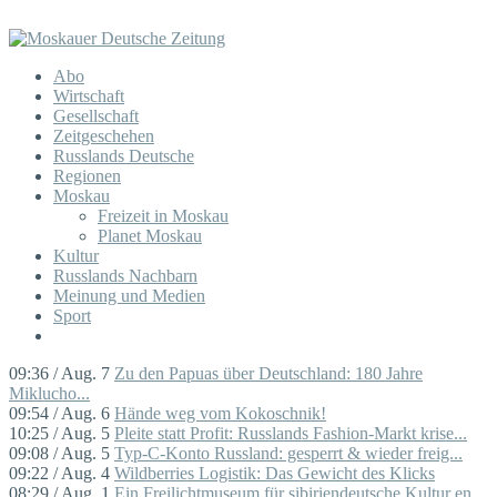
Abo
Wirtschaft
Gesellschaft
Zeitgeschehen
Russlands Deutsche
Regionen
Moskau
Freizeit in Moskau
Planet Moskau
Kultur
Russlands Nachbarn
Meinung und Medien
Sport
09:36 / Aug. 7
Zu den Papuas über Deutschland: 180 Jahre
Miklucho...
09:54 / Aug. 6
Hände weg vom Kokoschnik!
10:25 / Aug. 5
Pleite statt Profit: Russlands Fashion-Markt krise...
09:08 / Aug. 5
Typ-C-Konto Russland: gesperrt & wieder freig...
09:22 / Aug. 4
Wildberries Logistik: Das Gewicht des Klicks
08:29 / Aug. 1
Ein Freilichtmuseum für sibiriendeutsche Kultur en...