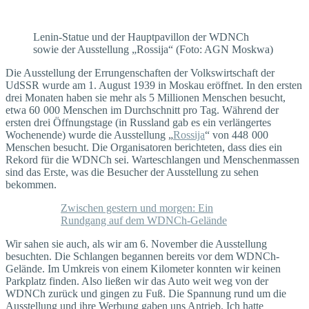
Lenin-Statue und der Hauptpavillon der WDNCh
sowie der Ausstellung „Rossija“ (Foto: AGN Moskwa)
Die Ausstellung der Errungenschaften der Volkswirtschaft der
UdSSR wurde am 1. August 1939 in Moskau eröffnet. In den ersten
drei Monaten haben sie mehr als 5 Millionen Menschen besucht,
etwa 60 000 Menschen im Durchschnitt pro Tag. Während der
ersten drei Öffnungstage (in Russland gab es ein verlängertes
Wochenende) wurde die Ausstellung „
Rossija
“ von 448 000
Menschen besucht. Die Organisatoren berichteten, dass dies ein
Rekord für die WDNCh sei. Warteschlangen und Menschenmassen
sind das Erste, was die Besucher der Ausstellung zu sehen
bekommen.
Zwischen gestern und morgen: Ein
Rundgang auf dem WDNCh-Gelände
Wir sahen sie auch, als wir am 6. November die Ausstellung
besuchten. Die Schlangen begannen bereits vor dem WDNCh-
Gelände. Im Umkreis von einem Kilometer konnten wir keinen
Parkplatz finden. Also ließen wir das Auto weit weg von der
WDNCh zurück und gingen zu Fuß. Die Spannung rund um die
Ausstellung und ihre Werbung gaben uns Antrieb. Ich hatte