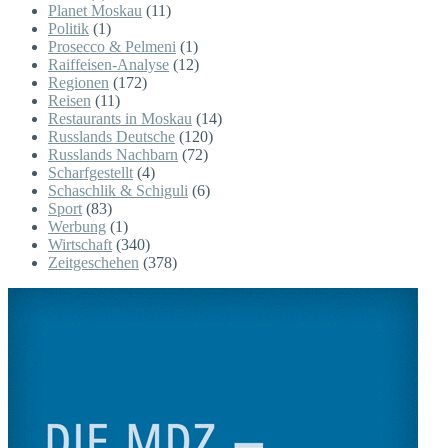
Planet Moskau
(11)
Politik
(1)
Prosecco & Pelmeni
(1)
Raiffeisen-Analyse
(12)
Regionen
(172)
Reisen
(11)
Restaurants in Moskau
(14)
Russlands Deutsche
(120)
Russlands Nachbarn
(72)
Scharfgestellt
(4)
Schaschlik & Schiguli
(6)
Sport
(83)
Werbung
(1)
Wirtschaft
(340)
Zeitgeschehen
(378)