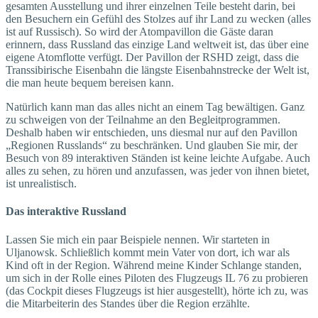
gesamten Ausstellung und ihrer einzelnen Teile besteht darin, bei
den Besuchern ein Gefühl des Stolzes auf ihr Land zu wecken (alles
ist auf Russisch). So wird der Atompavillon die Gäste daran
erinnern, dass Russland das einzige Land weltweit ist, das über eine
eigene Atomflotte verfügt. Der Pavillon der RSHD zeigt, dass die
Transsibirische Eisenbahn die längste Eisenbahnstrecke der Welt ist,
die man heute bequem bereisen kann.
Natürlich kann man das alles nicht an einem Tag bewältigen. Ganz
zu schweigen von der Teilnahme an den Begleitprogrammen.
Deshalb haben wir entschieden, uns diesmal nur auf den Pavillon
„Regionen Russlands“ zu beschränken. Und glauben Sie mir, der
Besuch von 89 interaktiven Ständen ist keine leichte Aufgabe. Auch
alles zu sehen, zu hören und anzufassen, was jeder von ihnen bietet,
ist unrealistisch.
Das interaktive Russland
Lassen Sie mich ein paar Beispiele nennen. Wir starteten in
Uljanowsk. Schließlich kommt mein Vater von dort, ich war als
Kind oft in der Region. Während meine Kinder Schlange standen,
um sich in der Rolle eines Piloten des Flugzeugs IL 76 zu probieren
(das Cockpit dieses Flugzeugs ist hier ausgestellt), hörte ich zu, was
die Mitarbeiterin des Standes über die Region erzählte.