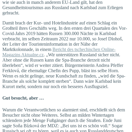
wie sie auch in manch anderem EU-Land gilt, hat den
Gesundheitstourismus aus Russland nach Karlsbad zum Erliegen
gebracht.
Damit brach der Kur- und Hotelindustrie auf einen Schlag ein
Großteil ihres Geschäfts weg. In den ersten drei Quartalen des Vor-
Covid-Jahrs 2019 hätten Russen 300.000 Nächte in Karlsbad
verbracht, im selben Zeitraum 2022 nur 10.000, so Josef Dlohoš,
der Leiter der Touristeninformation in der Nähe der
Marktkolonnade, in einem
Bericht des tschechischen Online-
Magazins Aktualne.cz
. „Wir unterstützen Russland sicher nicht.
Aber ohne die Russen kann die Spa-Branche derzeit nicht
überleben“, wird er weiter zitiert. Bürgermeisterin Andrea Pfeffer
Ferklová, die ehemalige Chefin des Pupp, bläst ins selbe Horn.
Wenn es nicht gelinge, neue Kundschaft zu finden, „wird die Spa-
Branche als solche komplett sterben“. Dann wäre Karlsbad kein
Kurort mehr, sondern nur noch ein besseres Ausflugsziel.
Gut besucht, aber …
Warum die Verantwortlichen so alarmiert sind, erschließt sich dem
Besucher nicht ohne Weiteres. Selbst an milden Wintertagen
schlendern jede Menge Fußgänger durch die Straßen. Ende Juni
sagte Soňa Bízková der MDZ: „Bei uns ist es schön voll.“ Sogar
Russisch sei oft zu hören, weil es ja auch von Russlanddeutschen