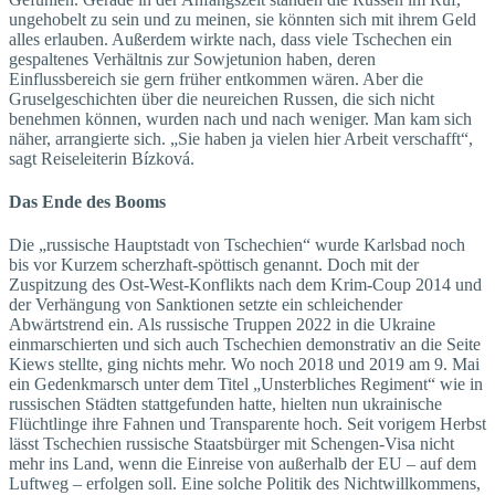
ungehobelt zu sein und zu meinen, sie könnten sich mit ihrem Geld
alles erlauben. Außerdem wirkte nach, dass viele Tschechen ein
gespaltenes Verhältnis zur Sowjetunion haben, deren
Einflussbereich sie gern früher entkommen wären. Aber die
Gruselgeschichten über die neureichen Russen, die sich nicht
benehmen können, wurden nach und nach weniger. Man kam sich
näher, arrangierte sich. „Sie haben ja vielen hier Arbeit verschafft“,
sagt Reiseleiterin Bízková.
Das Ende des Booms
Die „russische Hauptstadt von Tschechien“ wurde Karlsbad noch
bis vor Kurzem scherzhaft-spöttisch genannt. Doch mit der
Zuspitzung des Ost-West-Konflikts nach dem Krim-Coup 2014 und
der Verhängung von Sanktionen setzte ein schleichender
Abwärtstrend ein. Als russische Truppen 2022 in die Ukraine
einmarschierten und sich auch Tschechien demonstrativ an die Seite
Kiews stellte, ging nichts mehr. Wo noch 2018 und 2019 am 9. Mai
ein Gedenkmarsch unter dem Titel „Unsterbliches Regiment“ wie in
russischen Städten stattgefunden hatte, hielten nun ukrainische
Flüchtlinge ihre Fahnen und Transparente hoch. Seit vorigem Herbst
lässt Tschechien russische Staatsbürger mit Schengen-Visa nicht
mehr ins Land, wenn die Einreise von außerhalb der EU – auf dem
Luftweg – erfolgen soll. Eine solche Politik des Nichtwillkommens,