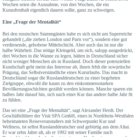
Wochen seien die Ausnahme, von drei Wochen, die ein
Kuraufenthalt eigentlich dauern sollte, ganz zu schweigen.
Eine „Frage der Mentalität“
Bei den russischen Stammgästen habe es sich nicht um Superreiche
gehandelt („die ziehen London und Paris vor“), sondern eine gut
verdienende, gehobene Mittelschicht. Aber auch das ist nur die
halbe Wahrheit. Das nötige Kleingeld, um sich, salopp ausgedrückt,
drei Wochen in die Wanne zu legen, hätten in Deutschland sicher
nicht weniger Menschen als in Russland. Doch dieser potenziellen
Kundschaft geht meist das Interesse ab, ihnen fehlt die sowjetische
Prägung, das Selbstverständliche eines Kururlaubs. Das macht in
Deutschland sogar die Russlanddeutschen zu einer begehrten
Zielgruppe, obwohl die kaum zu den einkommensstarken
Bevölkerungsschichten gezählt werden können. Manche sparen ein
halbes Jahr darauf hin, sich nach einer Kur das andere halbe Jahr fit
zu fühlen.
Das sei eine „Frage der Mentalität“, sagt Alexander Herdt. Der
Geschäftsführer der Visit SPA GmbH, eines in Nordrhein-Westfalen
beheimateten Reiseveranstalters mit Schwerpunkt Kur und
Wellness, ist selbst Russlanddeutscher und gebürtig aus dem Altai.
Er war zehn Jahre alt, als er 1992 mit seiner Familie nach