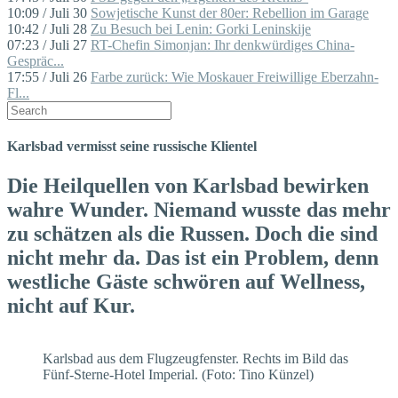
10:09 / Juli 30
Sowjetische Kunst der 80er: Rebellion im Garage
10:42 / Juli 28
Zu Besuch bei Lenin: Gorki Leninskije
07:23 / Juli 27
RT-Chefin Simonjan: Ihr denkwürdiges China-
Gespräc...
17:55 / Juli 26
Farbe zurück: Wie Moskauer Freiwillige Eberzahn-
Fl...
Karlsbad vermisst seine russische Klientel
Die Heilquellen von Karlsbad bewirken
wahre Wunder. Niemand wusste das mehr
zu schätzen als die Russen. Doch die sind
nicht mehr da. Das ist ein Problem, denn
westliche Gäste schwören auf Wellness,
nicht auf Kur.
Karlsbad aus dem Flugzeugfenster. Rechts im Bild das
Fünf-Sterne-Hotel Imperial. (Foto: Tino Künzel)