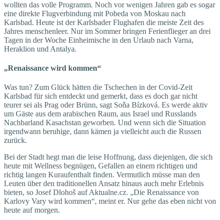
wollten das volle Programm. Noch vor wenigen Jahren gab es sogar
eine direkte Flugverbindung mit Pobeda von Moskau nach
Karlsbad. Heute ist der Karlsbader Flughafen die meiste Zeit des
Jahres menschenleer. Nur im Sommer bringen Ferienflieger an drei
Tagen in der Woche Einheimische in den Urlaub nach Varna,
Heraklion und Antalya.
„Renaissance wird kommen“
Was tun? Zum Glück hätten die Tschechen in der Covid-Zeit
Karlsbad für sich entdeckt und gemerkt, dass es doch gar nicht
teurer sei als Prag oder Brünn, sagt Soňa Bízková. Es werde aktiv
um Gäste aus dem arabischen Raum, aus Israel und Russlands
Nachbarland Kasachstan geworben. Und wenn sich die Situation
irgendwann beruhige, dann kämen ja vielleicht auch die Russen
zurück.
Bei der Stadt hegt man die leise Hoffnung, dass diejenigen, die sich
heute mit Wellness begnügen, Gefallen an einem richtigen und
richtig langen Kuraufenthalt finden. Vermutlich müsse man den
Leuten über den traditionellen Ansatz hinaus auch mehr Erlebnis
bieten, so Josef Dlohoš auf Aktualne.cz. „Die Renaissance von
Karlovy Vary wird kommen“, meint er. Nur gehe das eben nicht von
heute auf morgen.