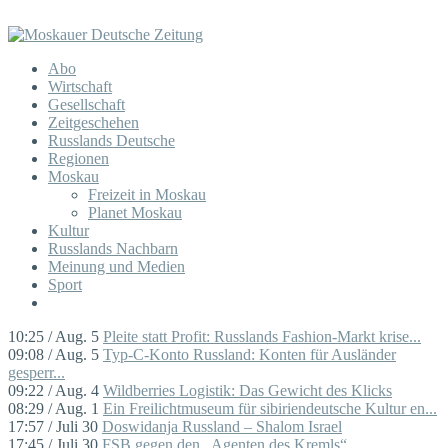
Abo
Wirtschaft
Gesellschaft
Zeitgeschehen
Russlands Deutsche
Regionen
Moskau
Freizeit in Moskau
Planet Moskau
Kultur
Russlands Nachbarn
Meinung und Medien
Sport
10:25 / Aug. 5
Pleite statt Profit: Russlands Fashion-Markt krise...
09:08 / Aug. 5
Typ-C-Konto Russland: Konten für Ausländer
gesperr...
09:22 / Aug. 4
Wildberries Logistik: Das Gewicht des Klicks
08:29 / Aug. 1
Ein Freilichtmuseum für sibiriendeutsche Kultur en...
17:57 / Juli 30
Doswidanja Russland – Shalom Israel
17:45 / Juli 30
FSB gegen den „Agenten des Kremls“