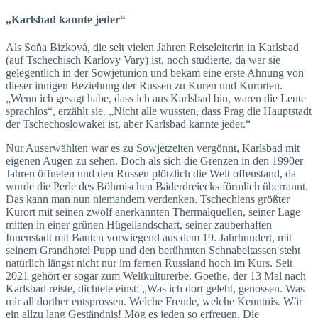
„Karlsbad kannte jeder“
Als Soňa Bízková, die seit vielen Jahren Reiseleiterin in Karlsbad
(auf Tschechisch Karlovy Vary) ist, noch studierte, da war sie
gelegentlich in der Sowjetunion und bekam eine erste Ahnung von
dieser innigen Beziehung der Russen zu Kuren und Kurorten.
„Wenn ich gesagt habe, dass ich aus Karlsbad bin, waren die Leute
sprachlos“, erzählt sie. „Nicht alle wussten, dass Prag die Hauptstadt
der Tschechoslowakei ist, aber Karlsbad kannte jeder.“
Nur Auserwählten war es zu Sowjetzeiten vergönnt, Karlsbad mit
eigenen Augen zu sehen. Doch als sich die Grenzen in den 1990er
Jahren öffneten und den Russen plötzlich die Welt offenstand, da
wurde die Perle des Böhmischen Bäderdreiecks förmlich überrannt.
Das kann man nun niemandem verdenken. Tschechiens größter
Kurort mit seinen zwölf anerkannten Thermalquellen, seiner Lage
mitten in einer grünen Hügellandschaft, seiner zauberhaften
Innenstadt mit Bauten vorwiegend aus dem 19. Jahrhundert, mit
seinem Grandhotel Pupp und den berühmten Schnabeltassen steht
natürlich längst nicht nur im fernen Russland hoch im Kurs. Seit
2021 gehört er sogar zum Weltkulturerbe. Goethe, der 13 Mal nach
Karlsbad reiste, dichtete einst: „Was ich dort gelebt, genossen. Was
mir all dorther entsprossen. Welche Freude, welche Kenntnis. Wär
ein allzu lang Geständnis! Mög es jeden so erfreuen. Die