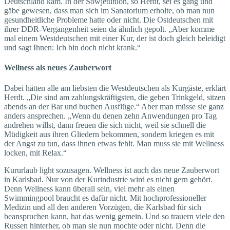
Deutschland kam. In der Sowjetunion, so Herdt, sei es gang und
gäbe gewesen, dass man sich im Sanatorium erholte, ob man nun
gesundheitliche Probleme hatte oder nicht. Die Ostdeutschen mit
ihrer DDR-Vergangenheit seien da ähnlich gepolt. „Aber komme
mal einem Westdeutschen mit einer Kur, der ist doch gleich beleidigt
und sagt Ihnen: Ich bin doch nicht krank.“
Wellness als neues Zauberwort
Dabei hätten alle am liebsten die Westdeutschen als Kurgäste, erklärt
Herdt. „Die sind am zahlungskräftigsten, die geben Trinkgeld, sitzen
abends an der Bar und buchen Ausflüge.“ Aber man müsse sie ganz
anders ansprechen. „Wenn du denen zehn Anwendungen pro Tag
andrehen willst, dann freuen die sich nicht, weil sie schnell die
Müdigkeit aus ihren Gliedern bekommen, sondern kriegen es mit
der Angst zu tun, dass ihnen etwas fehlt. Man muss sie mit Wellness
locken, mit Relax.“
Kururlaub light sozusagen. Wellness ist auch das neue Zauberwort
in Karlsbad. Nur von der Kurindustrie wird es nicht gern gehört.
Denn Wellness kann überall sein, viel mehr als einen
Swimmingpool braucht es dafür nicht. Mit hochprofessioneller
Medizin und all den anderen Vorzügen, die Karlsbad für sich
beanspruchen kann, hat das wenig gemein. Und so trauern viele den
Russen hinterher, ob man sie nun mochte oder nicht. Denn die