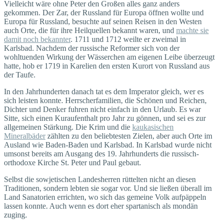
Vielleicht wäre ohne Peter den Großen alles ganz anders
gekommen. Der Zar, der Russland für Europa öffnen wollte und
Europa für Russland, besuchte auf seinen Reisen in den Westen
auch Orte, die für ihre Heilquellen bekannt waren, und
machte sie
damit noch bekannter
. 1711 und 1712 weilte er zweimal in
Karlsbad. Nachdem der russische Reformer sich von der
wohltuenden Wirkung der Wässerchen am eigenen Leibe überzeugt
hatte, hob er 1719 in Karelien den ersten Kurort von Russland aus
der Taufe.
In den Jahrhunderten danach tat es dem Imperator gleich, wer es
sich leisten konnte. Herrscher­familien, die Schönen und Reichen,
Dichter und Denker fuhren nicht einfach in den Urlaub. Es war
Sitte, sich einen Kuraufenthalt pro Jahr zu gönnen, und sei es zur
allgemeinen Stärkung. Die Krim und die
kaukasischen
Mineralbäder
zählten zu den beliebtesten Zielen, aber auch Orte im
Ausland wie Baden-Baden und Karlsbad. In Karlsbad wurde nicht
umsonst bereits am Ausgang des 19. Jahrhunderts die russisch-
orthodoxe Kirche St. Peter und Paul gebaut.
Selbst die sowjetischen Landesherren rüttelten nicht an diesen
Traditionen, sondern lebten sie sogar vor. Und sie ließen überall im
Land Sanatorien errichten, wo sich das gemeine Volk aufpäppeln
lassen konnte. Auch wenn es dort eher spartanisch als mondän
zuging.