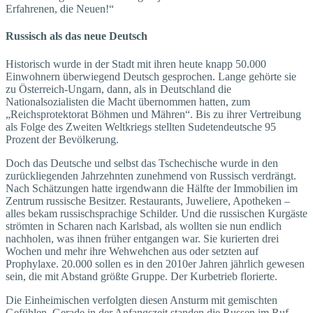
Erfahrenen, die Neuen!“
Russisch als das neue Deutsch
Historisch wurde in der Stadt mit ihren heute knapp 50.000
Einwohnern überwiegend Deutsch gesprochen. Lange gehörte sie
zu Österreich-Ungarn, dann, als in Deutschland die
Nationalsozialisten die Macht übernommen hatten, zum
„Reichsprotektorat Böhmen und Mähren“. Bis zu ihrer Vertreibung
als Folge des Zweiten Weltkriegs stellten Sudetendeutsche 95
Prozent der Bevölkerung.
Doch das Deutsche und selbst das Tschechische wurde in den
zurückliegenden Jahrzehnten zunehmend von Russisch verdrängt.
Nach Schätzungen hatte irgendwann die Hälfte der Immobilien im
Zentrum russische Besitzer. Restaurants, Juweliere, Apotheken –
alles bekam russischsprachige Schilder. Und die russischen Kurgäste
strömten in Scharen nach Karlsbad, als wollten sie nun endlich
nachholen, was ihnen früher entgangen war. Sie kurierten drei
Wochen und mehr ihre Wehwehchen aus oder setzten auf
Prophylaxe. 20.000 sollen es in den 2010er Jahren jährlich gewesen
sein, die mit Abstand größte Gruppe. Der Kurbetrieb florierte.
Die Einheimischen verfolgten diesen Ansturm mit gemischten
Gefühlen. Gerade in der Anfangszeit standen die Russen im Ruf,