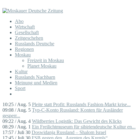
Abo
Wirtschaft
Gesellschaft
Zeitgeschehen
Russlands Deutsche
Regionen
Moskau
Freizeit in Moskau
Planet Moskau
Kultur
Russlands Nachbarn
Meinung und Medien
Sport
10:25 / Aug. 5
Pleite statt Profit: Russlands Fashion-Markt krise...
09:08 / Aug. 5
Typ-C-Konto Russland: Konten für Ausländer
gesperr...
09:22 / Aug. 4
Wildberries Logistik: Das Gewicht des Klicks
08:29 / Aug. 1
Ein Freilichtmuseum für sibiriendeutsche Kultur en...
17:57 / Juli 30
Doswidanja Russland – Shalom Israel
17:45 / Juli 30
FSB gegen den „Agenten des Kremls“