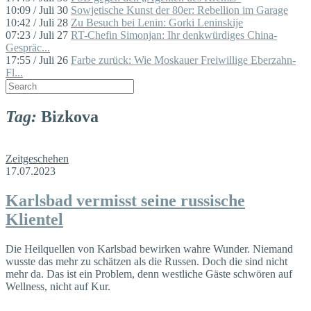
10:09 / Juli 30
Sowjetische Kunst der 80er: Rebellion im Garage
10:42 / Juli 28
Zu Besuch bei Lenin: Gorki Leninskije
07:23 / Juli 27
RT-Chefin Simonjan: Ihr denkwürdiges China-
Gespräc...
17:55 / Juli 26
Farbe zurück: Wie Moskauer Freiwillige Eberzahn-
Fl...
Tag:
Bizkova
Zeitgeschehen
17.07.2023
Karlsbad vermisst seine russische
Klientel
Die Heilquellen von Karlsbad bewirken wahre Wunder. Niemand
wusste das mehr zu schätzen als die Russen. Doch die sind nicht
mehr da. Das ist ein Problem, denn westliche Gäste schwören auf
Wellness, nicht auf Kur.