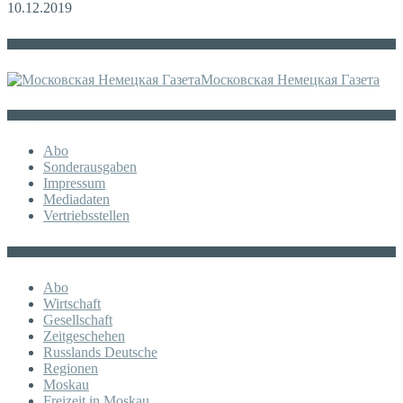
10.12.2019
Die russische MDZ
Московская Немецкая Газета
Sonstiges
Abo
Sonderausgaben
Impressum
Mediadaten
Vertriebsstellen
KATEGORIE
Abo
Wirtschaft
Gesellschaft
Zeitgeschehen
Russlands Deutsche
Regionen
Moskau
Freizeit in Moskau