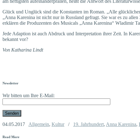
am heftigsten aufeinanderprallen, heißt die Antwort des Literaturwis
Glück und Unglück sind die Konstanten im Roman. „Alle glücklichen Fam
„Anna Karenina ist nicht nur in Russland gefragt. Sie war es zu all
erklären die Produzenten des Musicals „Anna Karenina“ Wladimir Ta
Jede Adaption ist auch Abdruck und Interpretation ihrer Zeit. In K
bekannt vor?
Von Katharina Lindt
Newsletter
Wir bitten um Ihre E-Mail:
04.05.2017
Allgemein
,
Kultur
/
19. Jahrhundert
,
Anna Karenina
,
Read More