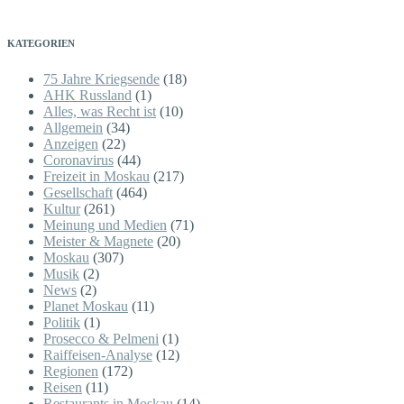
KATEGORIEN
75 Jahre Kriegsende
(18)
AHK Russland
(1)
Alles, was Recht ist
(10)
Allgemein
(34)
Anzeigen
(22)
Coronavirus
(44)
Freizeit in Moskau
(217)
Gesellschaft
(464)
Kultur
(261)
Meinung und Medien
(71)
Meister & Magnete
(20)
Moskau
(307)
Musik
(2)
News
(2)
Planet Moskau
(11)
Politik
(1)
Prosecco & Pelmeni
(1)
Raiffeisen-Analyse
(12)
Regionen
(172)
Reisen
(11)
Restaurants in Moskau
(14)