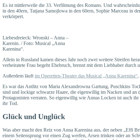
Es ist mittlerweile die 33. Verfilmung des Romans. Und wahrscheinlic
in den 40ern, Tatjana Samojlowa in den 60ern, Sophie Marceau in de
verkörpert.
Liebesdreieck: Wronski – Anna –
Karenin. / Foto: Musical „Anna
Karenina“.
Allein in Russland kamen dieses Jahr noch zwei weitere Streifen hera
verheiratete Frau begeht Ehebruch, brennt mit dem Liebhaber durch 
Außerdem läuft
im Operetten-Theater das Musical „Anna Karenina“
,
Es war das Antlitz von Maria Alexandrowna Gartung, Puschkins Tocht
sind und lockige schwarze Haare, die eigenwillig im Nacken und an de
Protagonisten verraten. So eigenwillig wie Annas Locken ist auch ihr
ihr Tod.
Glück und Unglück
Was aber macht den Reiz von Anna Karenina aus, der neben „Effi Br
einem Seitensprung vor einen Zug werfen, Arsen trinken oder an Sch