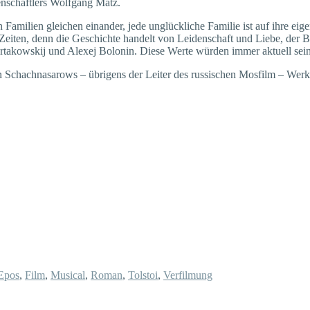
senschaftlers Wolfgang Matz.
ilien gleichen einander, jede unglückliche Familie ist auf ihre eigene
en Zeiten, denn die Geschichte handelt von Leidenschaft und Liebe, de
rtakowskij und Alexej Bolonin. Diese Werte würden immer aktuell sein
aren Schachnasarows – übrigens der Leiter des russischen Mosfilm – 
Epos
,
Film
,
Musical
,
Roman
,
Tolstoi
,
Verfilmung