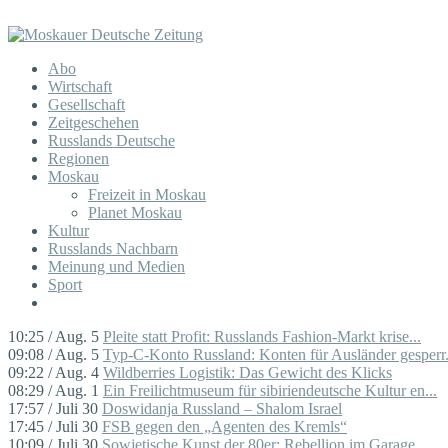
Abo
Wirtschaft
Gesellschaft
Zeitgeschehen
Russlands Deutsche
Regionen
Moskau
Freizeit in Moskau
Planet Moskau
Kultur
Russlands Nachbarn
Meinung und Medien
Sport
10:25 / Aug. 5
Pleite statt Profit: Russlands Fashion-Markt krise...
09:08 / Aug. 5
Typ-C-Konto Russland: Konten für Ausländer gesperr.
09:22 / Aug. 4
Wildberries Logistik: Das Gewicht des Klicks
08:29 / Aug. 1
Ein Freilichtmuseum für sibiriendeutsche Kultur en...
17:57 / Juli 30
Doswidanja Russland – Shalom Israel
17:45 / Juli 30
FSB gegen den „Agenten des Kremls“
10:09 / Juli 30
Sowjetische Kunst der 80er: Rebellion im Garage