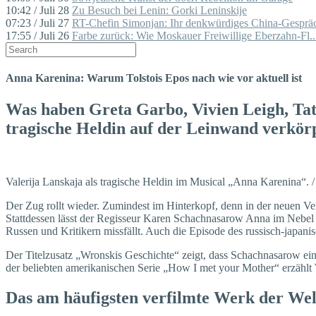
10:42 / Juli 28
Zu Besuch bei Lenin: Gorki Leninskije
07:23 / Juli 27
RT-Chefin Simonjan: Ihr denkwürdiges China-Gespräc
17:55 / Juli 26
Farbe zurück: Wie Moskauer Freiwillige Eberzahn-Fl..
Anna Karenina: Warum Tolstois Epos nach wie vor aktuell ist
Was haben Greta Garbo, Vivien Leigh, Tat
tragische Heldin auf der Leinwand verkörpe
Valerija Lanskaja als tragische Heldin im Musical „Anna Karenina“. 
Der Zug rollt wieder. Zumindest im Hinterkopf, denn in der neuen Ve
Stattdessen lässt der Regisseur Karen Schachnasarow Anna im Nebel
Russen und Kritikern missfällt. Auch die Episode des russisch-japan
Der Titelzusatz „Wronskis Geschichte“ zeigt, dass Schachnasarow ein
der beliebten amerikanischen Serie „How I met your Mother“ erzählt W
Das am häufigsten verfilmte Werk der Wel