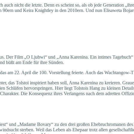
h auch nicht die letzte. Denn es scheint so, als ob jede Generation „i
n 90ern und Keira Knightley in den 2010ern. Und nun Elisaweta Bojars
us. Der Film „O Ljubwi“ und „Anna Karenina. Ein intimes Tagebuch“ spie
und büßt am Ende für ihre Sünden.
 das am 22. April die 100. Vorstellung feierte. Auch das Wachtangow-T
er, das Tolstoi inspiriert haben soll, Anna Karenina zu kreieren. Gr
n Schläfen hervorspringen. Hier liegt Tolstois Hang zu kleinen Details
 Charakter. Die Konsequenz ihres Verlangens nach dem adretten Offizier
iest“ und „Madame Bovary“ zu den drei großen Ehebruchromanen des 19
windsucht sterben. Weil das Leben als Ehepaar trotz allen gesellschaf