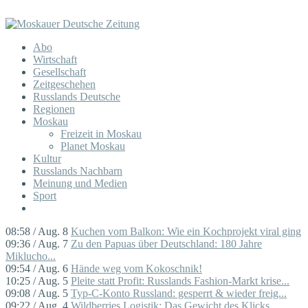
Abo
Wirtschaft
Gesellschaft
Zeitgeschehen
Russlands Deutsche
Regionen
Moskau
Freizeit in Moskau
Planet Moskau
Kultur
Russlands Nachbarn
Meinung und Medien
Sport
08:58 / Aug. 8
Kuchen vom Balkon: Wie ein Kochprojekt viral ging
09:36 / Aug. 7
Zu den Papuas über Deutschland: 180 Jahre
Miklucho...
09:54 / Aug. 6
Hände weg vom Kokoschnik!
10:25 / Aug. 5
Pleite statt Profit: Russlands Fashion-Markt krise...
09:08 / Aug. 5
Typ-C-Konto Russland: gesperrt & wieder freig...
09:22 / Aug. 4
Wildberries Logistik: Das Gewicht des Klicks