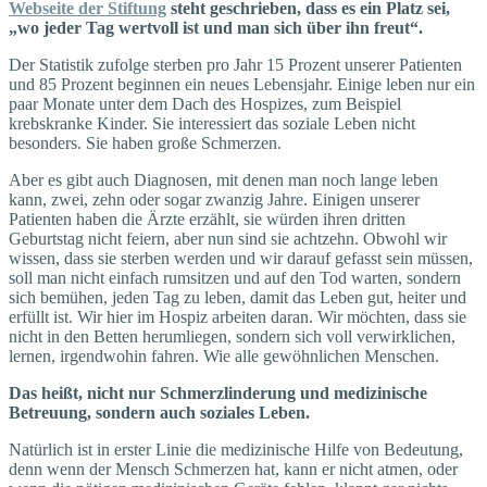
Webseite der Stiftung
steht geschrieben, dass es ein Platz sei,
„wo jeder Tag wertvoll ist und man sich über ihn freut“.
Der Statistik zufolge sterben pro Jahr 15 Prozent unserer Patienten
und 85 Prozent beginnen ein neues Lebensjahr. Einige leben nur ein
paar Monate unter dem Dach des Hospizes, zum Beispiel
krebskranke Kinder. Sie interessiert das soziale Leben nicht
besonders. Sie haben große Schmerzen.
Aber es gibt auch Diagnosen, mit denen man noch lange leben
kann, zwei, zehn oder sogar zwanzig Jahre. Einigen unserer
Patienten haben die Ärzte erzählt, sie würden ihren dritten
Geburtstag nicht feiern, aber nun sind sie achtzehn. Obwohl wir
wissen, dass sie sterben werden und wir darauf gefasst sein müssen,
soll man nicht einfach rumsitzen und auf den Tod warten, sondern
sich bemühen, jeden Tag zu leben, damit das Leben gut, heiter und
erfüllt ist. Wir hier im Hospiz arbeiten daran. Wir möchten, dass sie
nicht in den Betten herumliegen, sondern sich voll verwirklichen,
lernen, irgendwohin fahren. Wie alle gewöhnlichen Menschen.
Das heißt, nicht nur Schmerzlinderung und medizinische
Betreuung, sondern auch soziales Leben.
Natürlich ist in erster Linie die medizinische Hilfe von Bedeutung,
denn wenn der Mensch Schmerzen hat, kann er nicht atmen, oder