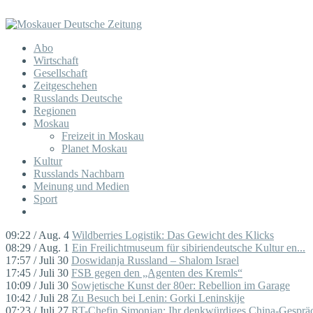
Abo
Wirtschaft
Gesellschaft
Zeitgeschehen
Russlands Deutsche
Regionen
Moskau
Freizeit in Moskau
Planet Moskau
Kultur
Russlands Nachbarn
Meinung und Medien
Sport
09:22 / Aug. 4
Wildberries Logistik: Das Gewicht des Klicks
08:29 / Aug. 1
Ein Freilichtmuseum für sibiriendeutsche Kultur en...
17:57 / Juli 30
Doswidanja Russland – Shalom Israel
17:45 / Juli 30
FSB gegen den „Agenten des Kremls“
10:09 / Juli 30
Sowjetische Kunst der 80er: Rebellion im Garage
10:42 / Juli 28
Zu Besuch bei Lenin: Gorki Leninskije
07:23 / Juli 27
RT-Chefin Simonjan: Ihr denkwürdiges China-Gespräc