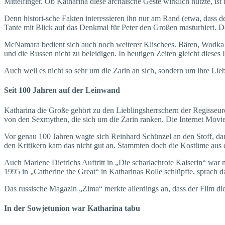
Mittelfinger. Ob Katharina diese archaische Geste wirklich nutzte, i
Denn histori-sche Fakten interessieren ihn nur am Rand (etwa, dass 
Tante mit Blick auf das Denkmal für Peter den Großen masturbiert. D
McNamara bedient sich auch noch weiterer Klischees. Bären, Wodka und 
und die Russen nicht zu beleidigen. In heutigen Zeiten gleicht dieses 
Auch weil es nicht so sehr um die Zarin an sich, sondern um ihre Li
Seit 100 Jahren auf der Leinwand
Katharina die Große gehört zu den Lieblingsherrschern der Regisseure.
von den Sexmythen, die sich um die Zarin ranken. Die Internet Movie 
Vor genau 100 Jahren wagte sich Reinhard Schünzel an den Stoff, dam
den Kritikern kam das nicht gut an. Stammten doch die Kostüme aus 
Auch Marlene Dietrichs Auftritt in „Die scharlachrote Kaiserin“ war ni
1995 in „Catherine the Great“ in Katharinas Rolle schlüpfte, sprach d
Das russische Magazin „Zima“ merkte allerdings an, dass der Film die
In der Sowjetunion war Katharina tabu