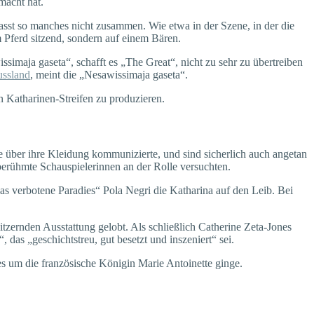
macht hat.
asst so manches nicht zusammen. Wie etwa in der Szene, in der die
 Pferd sitzend, sondern auf einem Bären.
ssimaja gaseta“, schafft es „The Great“, nicht zu sehr zu übertreiben
ussland
, meint die „Nesawissimaja gaseta“.
n Katharinen-Streifen zu produzieren.
ie über ihre Kleidung kommunizierte, und sind sicherlich auch angetan
 berühmte Schauspielerinnen an der Rolle versuchten.
as verbotene Paradies“ Pola Negri die Katharina auf den Leib. Bei
litzernden Ausstattung gelobt. Als schließlich Catherine Zeta-Jones
das „geschichtstreu, gut besetzt und inszeniert“ sei.
 es um die französische Königin Marie Antoinette ginge.