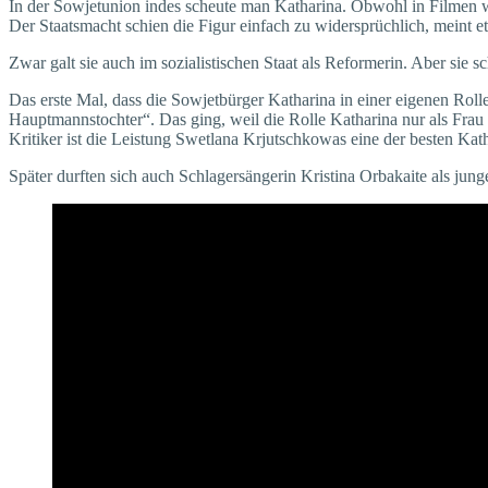
In der Sowjetunion indes scheute man Katharina. Obwohl in Filmen w
Der Staatsmacht schien die Figur einfach zu widersprüchlich, meint 
Zwar galt sie auch im sozialistischen Staat als Reformerin. Aber sie
Das erste Mal, dass die Sowjetbürger Katharina in einer eigenen Ro
Hauptmannstochter“. Das ging, weil die Rolle Katharina nur als Frau 
Kritiker ist die Leistung Swetlana Krjutschkowas eine der besten Kath
Später durften sich auch Schlagersängerin Kristina Orbakaite als jun