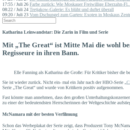
17:55 / Juli 26
Farbe zurück: Wie Moskauer Freiwillige Eberzahn-Fl..
08:22 / Juli 24
Tretjakow-Galerie: Es blüht und duftet überall
09:20 / Juli 23
Vom Dschungel zum Garten: Exoten in Moskaus Zentr
Katharina Leinwandstar: Die Zarin in Film und Serie
Mit „The Great“ ist Mitte Mai die wohl be
Regisseure in ihren Bann.
Elle Fanning als Katharina die Große: Für Kritiker bisher die be
Sie ist wieder zurück. Nicht ein- mal ein Jahr nach der HBO-Serie „
C
Serie „The Great“ und wurde von Kritikern positiv aufgenommen.
Fast könnte man annehmen, dass den großen Unterhaltungskonzernen s
zu einer der bedeutendsten Herrscherinnen der Weltgeschichte aufst
McNamara mit der besten Verfilmung
Schon das Werbeplakat der Serie zeigt, dass Produzent Tony McNamara 