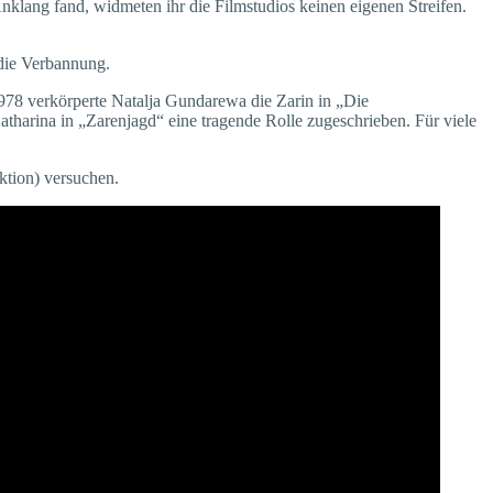
klang fand, widmeten ihr die Filmstudios keinen eigenen Streifen.
 die Verbannung.
978 verkörperte Natalja Gundarewa die Zarin in „Die
atharina in „Zarenjagd“ eine tragende Rolle zugeschrieben. Für viele
uktion) versuchen.