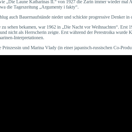
ie „Die Laune Katharinas II.“ von 1927 die Zarin immer wieder mal An
etwa die Tageszeitung „Argumenty i fakty“.
 schlug auch Bauernaufstände nieder und schickte progressive Denker in
lle zu sehen bekamen, war 1962 in „Die Nacht vor Weihnachten“. Erst 1
und nicht als Herrscherin zeigte. Erst während der Perestroika wurde K
arinen-Interpretationen.
ge Prinzessin und Marina Vlady (in einer japanisch-russischen Co-Prod