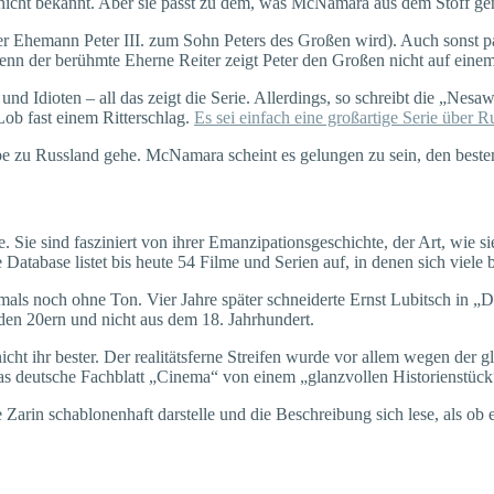
st nicht bekannt. Aber sie passt zu dem, was McNamara aus dem Stoff ge
der Ehemann Peter III. zum Sohn Peters des Großen wird). Auch sonst p
enn der berühmte Eherne Reiter zeigt Peter den Großen nicht auf einem
Idioten – all das zeigt die Serie. Allerdings, so schreibt die „Nesawi
Lob fast einem Ritterschlag.
Es sei einfach eine großartige Serie über R
ebe zu Russland gehe. McNamara scheint es gelungen zu sein, den beste
 Sie sind fasziniert von ihrer Emanzipationsgeschichte, der Art, wie s
Database listet bis heute 54 Filme und Serien auf, in denen sich viele
als noch ohne Ton. Vier Jahre später schneiderte Ernst Lubitsch in „D
den 20ern und nicht aus dem 18. Jahrhundert.
cht ihr bester. Der realitätsferne Streifen wurde vor allem wegen der g
as deutsche Fachblatt „Cinema“ von einem „glanzvollen Historienstück“, 
 Zarin schablonenhaft darstelle und die Beschreibung sich lese, als ob