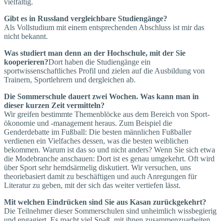
vielfältig.
Gibt es in Russland vergleichbare Studiengänge?
Als Vollstudium mit einem entsprechenden Abschluss ist mir das
nicht bekannt.
Was studiert man denn an der Hochschule, mit der Sie
kooperieren?
Dort haben die Studiengänge ein
sportwissenschaftliches Profil und zielen auf die Ausbildung von
Trainern, Sportlehrern und dergleichen ab.
Die Sommerschule dauert zwei Wochen. Was kann man in
dieser kurzen Zeit vermitteln?
Wir greifen bestimmte Themenblöcke aus dem Bereich von Sport­
ökonomie und -management heraus. Zum Beispiel die
Genderdebatte im Fußball: Die besten männlichen Fußballer
verdienen ein Vielfaches dessen, was die besten weiblichen
bekommen. Warum ist das so und nicht anders? Wenn Sie sich etwa
die Modebranche anschauen: Dort ist es genau umgekehrt. Oft wird
über Sport sehr hemdsärmelig diskutiert. Wir versuchen, uns
theoriebasiert damit zu beschäftigen und auch Anregungen für
Literatur zu geben, mit der sich das weiter vertiefen lässt.
Mit welchen Eindrücken sind Sie aus Kasan zurückgekehrt?
Die Teilnehmer dieser Sommerschulen sind unheimlich wissbegierig
und engagiert. Es macht viel Spaß, mit ihnen zusammenzuarbeiten,