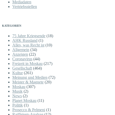
Mediadaten
Vertriebsstellen
KATEGORIEN
75 Jahre Kriegsende
(18)
AHK Russland
(1)
Alles, was Recht ist
(10)
Allgemein
(34)
Anzeigen
(22)
Coronavirus
(44)
Freizeit in Moskau
(217)
Gesellschaft
(464)
Kultur
(261)
Meinung und Medien
(72)
Meister & Magnete
(20)
Moskau
(307)
Musik
(2)
News
(2)
Planet Moskau
(11)
Politik
(1)
Prosecco & Pelmeni
(1)
Raiffeisen-Analyse
(12)