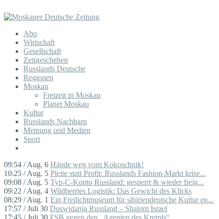
Abo
Wirtschaft
Gesellschaft
Zeitgeschehen
Russlands Deutsche
Regionen
Moskau
Freizeit in Moskau
Planet Moskau
Kultur
Russlands Nachbarn
Meinung und Medien
Sport
09:54 / Aug. 6
Hände weg vom Kokoschnik!
10:25 / Aug. 5
Pleite statt Profit: Russlands Fashion-Markt krise...
09:08 / Aug. 5
Typ-C-Konto Russland: gesperrt & wieder freig...
09:22 / Aug. 4
Wildberries Logistik: Das Gewicht des Klicks
08:29 / Aug. 1
Ein Freilichtmuseum für sibiriendeutsche Kultur en...
17:57 / Juli 30
Doswidanja Russland – Shalom Israel
17:45 / Juli 30
FSB gegen den „Agenten des Kremls“