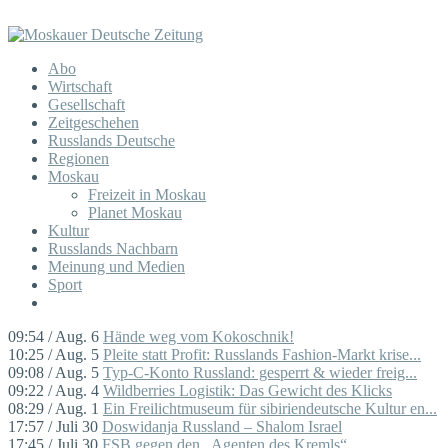
Abo
Wirtschaft
Gesellschaft
Zeitgeschehen
Russlands Deutsche
Regionen
Moskau
Freizeit in Moskau
Planet Moskau
Kultur
Russlands Nachbarn
Meinung und Medien
Sport
09:54 / Aug. 6
Hände weg vom Kokoschnik!
10:25 / Aug. 5
Pleite statt Profit: Russlands Fashion-Markt krise...
09:08 / Aug. 5
Typ-C-Konto Russland: gesperrt & wieder freig...
09:22 / Aug. 4
Wildberries Logistik: Das Gewicht des Klicks
08:29 / Aug. 1
Ein Freilichtmuseum für sibiriendeutsche Kultur en...
17:57 / Juli 30
Doswidanja Russland – Shalom Israel
17:45 / Juli 30
FSB gegen den „Agenten des Kremls“