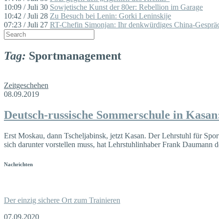
10:09 / Juli 30
Sowjetische Kunst der 80er: Rebellion im Garage
10:42 / Juli 28
Zu Besuch bei Lenin: Gorki Leninskije
07:23 / Juli 27
RT-Chefin Simonjan: Ihr denkwürdiges China-Gespräc
Tag:
Sportmanagement
Zeitgeschehen
08.09.2019
Deutsch-russische Sommerschule in Kasan
Erst Moskau, dann Tscheljabinsk, jetzt Kasan. Der Lehrstuhl für Sp
sich darunter vorstellen muss, hat Lehrstuhlinhaber Frank Daumann 
Nachrichten
Der einzig sichere Ort zum Trainieren
07.09.2020