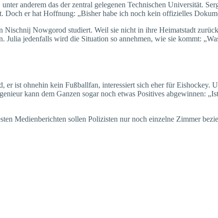
unter anderem das der zentral gelegenen Technischen Universität. Sergej
nt. Doch er hat Hoffnung: „Bisher habe ich noch kein offizielles Dokum
 in Nischnij Nowgorod studiert. Weil sie nicht in ihre Heimatstadt zur
en. Julia jedenfalls wird die Situation so annehmen, wie sie kommt: „W
ld, er ist ohnehin kein Fußballfan, interessiert sich eher für Eishockey.
genieur kann dem Ganzen sogar noch etwas Positives abgewinnen: „Ist 
esten Medienberichten sollen Polizisten nur noch einzelne Zimmer bez