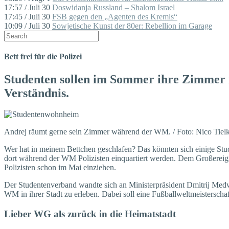
17:57 / Juli 30
Doswidanja Russland – Shalom Israel
17:45 / Juli 30
FSB gegen den „Agenten des Kremls“
10:09 / Juli 30
Sowjetische Kunst der 80er: Rebellion im Garage
Bett frei für die Polizei
Studenten sollen im Sommer ihre Zimmer i
Verständnis.
Andrej räumt gerne sein Zimmer während der WM. / Foto: Nico Tiel
Wer hat in meinem Bettchen geschlafen? Das könnten sich einige St
dort während der WM Polizisten einquartiert werden. Dem Großereign
Polizisten schon im Mai einziehen.
Der Studentenverband wandte sich an Ministerpräsident Dmitrij Med
WM in ihrer Stadt zu erleben. Dabei soll eine Fußballweltmeisterschaf
Lieber WG als zurück in die Heimatstadt