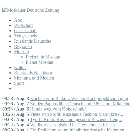
Abo
Wirtschaft
Gesellschaft
Zeitgeschehen
Russlands Deutsche
Regionen
Moskau
Freizeit in Moskau
Planet Moskau
Kultur
Russlands Nachbarn
Meinung und Medien
Sport
08:58 / Aug. 8
Kuchen vom Balkon: Wie ein Kochprojekt viral ging
09:36 / Aug. 7
Zu den Papuas über Deutschland: 180 Jahre Miklucho.
09:54 / Aug. 6
Hände weg vom Kokoschnik!
10:25 / Aug. 5
Pleite statt Profit: Russlands Fashion-Markt krise...
09:08 / Aug. 5
Typ-C-Konto Russland: gesperrt & wieder freig...
09:22 / Aug. 4
Wildberries Logistik: Das Gewicht des Klicks
08:29 / Aug. 1
Ein Freilichtmuseum für sibiriendeutsche Kultur en...