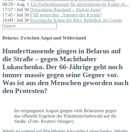
08:29 / Aug. 1
Ein Freilichtmuseum für sibiriendeutsche Kultur en...
17:57 / Juli 30
Doswidanja Russland – Shalom Israel
17:45 / Juli 30
FSB gegen den „Agenten des Kremls“
10:09 / Juli 30
Sowjetische Kunst der 80er: Rebellion im Garage
Belarus: Zwischen Angst und Widerstand
Hunderttausende gingen in Belarus auf
die Straße – gegen Machthaber
Lukaschenko. Der 66-Jährige geht noch
immer massiv gegen seine Gegner vor.
Was ist aus den Menschen geworden nach
den Protesten?
Im vergangenen August gingen viele Belarussen gegen
das offizielle Ergebnis der Präsidentschaftswahl auf die
Straße. (Foto: Reuters/ Stringer)
Witalij ist wütend auf Machthaber Alexander Lukaschenko. Witalijs