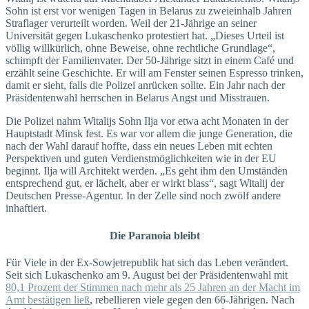
Sohn ist erst vor wenigen Tagen in Belarus zu zweieinhalb Jahren
Straflager verurteilt worden. Weil der 21-Jährige an seiner
Universität gegen Lukaschenko protestiert hat. „Dieses Urteil ist
völlig willkürlich, ohne Beweise, ohne rechtliche Grundlage“,
schimpft der Familienvater. Der 50-Jährige sitzt in einem Café und
erzählt seine Geschichte. Er will am Fenster seinen Espresso trinken,
damit er sieht, falls die Polizei anrücken sollte. Ein Jahr nach der
Präsidentenwahl herrschen in Belarus Angst und Misstrauen.
Die Polizei nahm Witalijs Sohn Ilja vor etwa acht Monaten in der
Hauptstadt Minsk fest. Es war vor allem die junge Generation, die
nach der Wahl darauf hoffte, dass ein neues Leben mit echten
Perspektiven und guten Verdienstmöglichkeiten wie in der EU
beginnt. Ilja will Architekt werden. „Es geht ihm den Umständen
entsprechend gut, er lächelt, aber er wirkt blass“, sagt Witalij der
Deutschen Presse-Agentur. In der Zelle sind noch zwölf andere
inhaftiert.
Die Paranoia bleibt
Für Viele in der Ex-Sowjetrepublik hat sich das Leben verändert.
Seit sich Lukaschenko am 9. August bei der Präsidentenwahl mit
80,1 Prozent der Stimmen nach mehr als 25 Jahren an der Macht im
Amt bestätigen ließ
, rebellieren viele gegen den 66-Jährigen. Nach