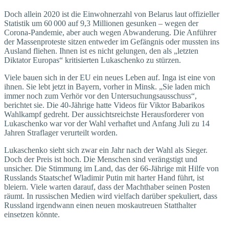
Doch allein 2020 ist die Einwohnerzahl von Belarus laut offizieller
Statistik um 60 000 auf 9,3 Millionen gesunken – wegen der
Corona-Pandemie, aber auch wegen Abwanderung. Die Anführer
der Massenproteste sitzen entweder im Gefängnis oder mussten ins
Ausland fliehen. Ihnen ist es nicht gelungen, den als „letzten
Diktator Europas“ kritisierten Lukaschenko zu stürzen.
Viele bauen sich in der EU ein neues Leben auf. Inga ist eine von
ihnen. Sie lebt jetzt in Bayern, vorher in Minsk. „Sie laden mich
immer noch zum Verhör vor den Untersuchungsausschuss“,
berichtet sie. Die 40-Jährige hatte Videos für Viktor Babarikos
Wahlkampf gedreht. Der aussichtsreichste Herausforderer von
Lukaschenko war vor der Wahl verhaftet und Anfang Juli zu 14
Jahren Straflager verurteilt worden.
Lukaschenko sieht sich zwar ein Jahr nach der Wahl als Sieger.
Doch der Preis ist hoch. Die Menschen sind verängstigt und
unsicher. Die Stimmung im Land, das der 66-Jährige mit Hilfe von
Russlands Staatschef Wladimir Putin mit harter Hand führt, ist
bleiern. Viele warten darauf, dass der Machthaber seinen Posten
räumt. In russischen Medien wird vielfach darüber spekuliert, dass
Russland irgendwann einen neuen moskautreuen Statthalter
einsetzen könnte.