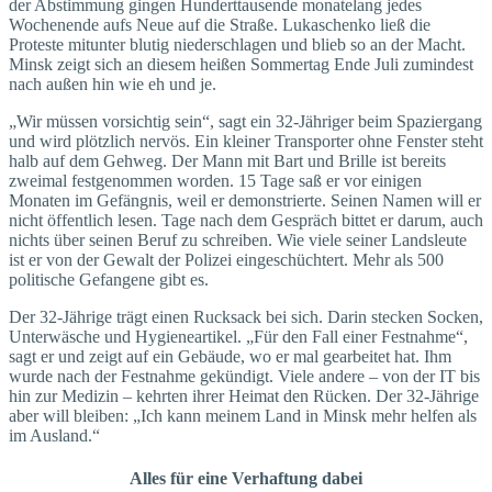
der Abstimmung gingen Hunderttausende monatelang jedes
Wochenende aufs Neue auf die Straße. Lukaschenko ließ die
Proteste mitunter blutig niederschlagen und blieb so an der Macht.
Minsk zeigt sich an diesem heißen Sommertag Ende Juli zumindest
nach außen hin wie eh und je.
„Wir müssen vorsichtig sein“, sagt ein 32-Jähriger beim Spaziergang
und wird plötzlich nervös. Ein kleiner Transporter ohne Fenster steht
halb auf dem Gehweg. Der Mann mit Bart und Brille ist bereits
zweimal festgenommen worden. 15 Tage saß er vor einigen
Monaten im Gefängnis, weil er demonstrierte. Seinen Namen will er
nicht öffentlich lesen. Tage nach dem Gespräch bittet er darum, auch
nichts über seinen Beruf zu schreiben. Wie viele seiner Landsleute
ist er von der Gewalt der Polizei eingeschüchtert. Mehr als 500
politische Gefangene gibt es.
Der 32-Jährige trägt einen Rucksack bei sich. Darin stecken Socken,
Unterwäsche und Hygieneartikel. „Für den Fall einer Festnahme“,
sagt er und zeigt auf ein Gebäude, wo er mal gearbeitet hat. Ihm
wurde nach der Festnahme gekündigt. Viele andere – von der IT bis
hin zur Medizin – kehrten ihrer Heimat den Rücken. Der 32-Jährige
aber will bleiben: „Ich kann meinem Land in Minsk mehr helfen als
im Ausland.“
Alles für eine Verhaftung dabei