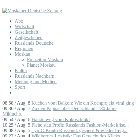
Abo
Wirtschaft
Gesellschaft
Zeitgeschehen
Russlands Deutsche
Regionen
Moskau
Freizeit in Moskau
Planet Moskau
Kultur
Russlands Nachbarn
Meinung und Medien
Sport
08:58 / Aug. 8
Kuchen vom Balkon: Wie ein Kochprojekt viral ging
09:36 / Aug. 7
Zu den Papuas über Deutschland: 180 Jahre
Miklucho...
09:54 / Aug. 6
Hände weg vom Kokoschnik!
10:25 / Aug. 5
Pleite statt Profit: Russlands Fashion-Markt krise...
09:08 / Aug. 5
Typ-C-Konto Russland: gesperrt & wieder freig...
09:22 / Aug. 4
Wildberries Logistik: Das Gewicht des Klicks