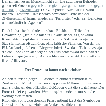
Danach sieht es im Moment nicht aus. Die autoritären Behörden
gehen seit Wochen
gegen Nichtregierungsorganisationen und gegen
unabhängige Medien vor
. Der vom großen Nachbar Russland
finanziell gestützte Lukaschenko bezeichnet Aktivisten der
Zivilgesellschaft immer wieder als „Terroristen“ oder als „Banditen
und ausländische Agenten“.
Doch Lukaschenko findet durchaus Rückhalt in Teilen der
Bevölkerung. „Ich fühle mich in Belarus sicher, es gibt kaum
Kriminalität“, sagt die 30 Jahre alte Julia. Solche Aussagen sind im
Staatsfernsehen oft zu hören, ohne kritische Stimmen. Von der ins
EU-Ausland geflohenen Bürgerrechtlerin Swetlana Tichanowskaja,
die die Opposition als Siegerin der Präsidentenwahl sieht, hält die
Lehrerin dagegen wenig. Andere blenden die Politik komplett aus
ihrem Alltag aus.
Der Protest ist kaum noch sichtbar
An den Aufstand gegen Lukaschenko erinnert zumindest im
Zentrum von Minsk mit seinen knapp zwei Millionen Einwohnern
nichts mehr. An den offiziellen Gebäuden weht die Staatsflagge. Der
Protest ist leise geworden. Wer ihn spüren möchte, muss in die
Wohngebiete fahren.
Kilometer von Lukaschenkos Palast entfernt klebt das Symbol der
Opposition fast unscheinbar an Verkehrsschildern, an