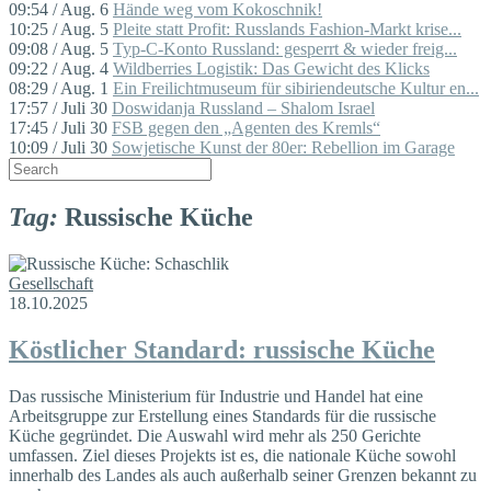
09:54 / Aug. 6
Hände weg vom Kokoschnik!
10:25 / Aug. 5
Pleite statt Profit: Russlands Fashion-Markt krise...
09:08 / Aug. 5
Typ-C-Konto Russland: gesperrt & wieder freig...
09:22 / Aug. 4
Wildberries Logistik: Das Gewicht des Klicks
08:29 / Aug. 1
Ein Freilichtmuseum für sibiriendeutsche Kultur en...
17:57 / Juli 30
Doswidanja Russland – Shalom Israel
17:45 / Juli 30
FSB gegen den „Agenten des Kremls“
10:09 / Juli 30
Sowjetische Kunst der 80er: Rebellion im Garage
Tag:
Russische Küche
Gesellschaft
18.10.2025
Köstlicher Standard: russische Küche
Das russische Ministerium für Industrie und Handel hat eine
Arbeitsgruppe zur Erstellung eines Standards für die russische
Küche gegründet. Die Auswahl wird mehr als 250 Gerichte
umfassen. Ziel dieses Projekts ist es, die nationale Küche sowohl
innerhalb des Landes als auch außerhalb seiner Grenzen bekannt zu