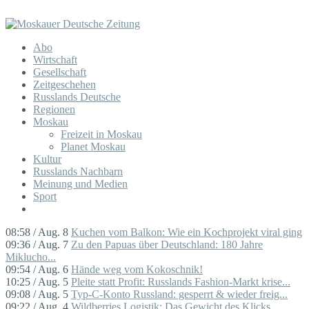
Abo
Wirtschaft
Gesellschaft
Zeitgeschehen
Russlands Deutsche
Regionen
Moskau
Freizeit in Moskau
Planet Moskau
Kultur
Russlands Nachbarn
Meinung und Medien
Sport
08:58 / Aug. 8
Kuchen vom Balkon: Wie ein Kochprojekt viral ging
09:36 / Aug. 7
Zu den Papuas über Deutschland: 180 Jahre
Miklucho...
09:54 / Aug. 6
Hände weg vom Kokoschnik!
10:25 / Aug. 5
Pleite statt Profit: Russlands Fashion-Markt krise...
09:08 / Aug. 5
Typ-C-Konto Russland: gesperrt & wieder freig...
09:22 / Aug. 4
Wildberries Logistik: Das Gewicht des Klicks