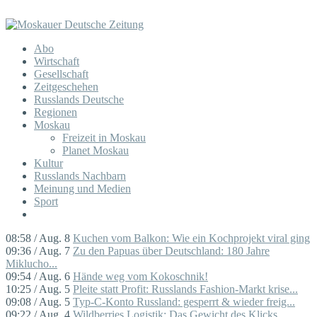
Abo
Wirtschaft
Gesellschaft
Zeitgeschehen
Russlands Deutsche
Regionen
Moskau
Freizeit in Moskau
Planet Moskau
Kultur
Russlands Nachbarn
Meinung und Medien
Sport
08:58 / Aug. 8
Kuchen vom Balkon: Wie ein Kochprojekt viral ging
09:36 / Aug. 7
Zu den Papuas über Deutschland: 180 Jahre
Miklucho...
09:54 / Aug. 6
Hände weg vom Kokoschnik!
10:25 / Aug. 5
Pleite statt Profit: Russlands Fashion-Markt krise...
09:08 / Aug. 5
Typ-C-Konto Russland: gesperrt & wieder freig...
09:22 / Aug. 4
Wildberries Logistik: Das Gewicht des Klicks