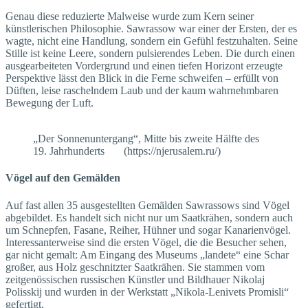
Genau diese reduzierte Malweise wurde zum Kern seiner
künstlerischen Philosophie. Sawrassow war einer der Ersten, der es
wagte, nicht eine Handlung, sondern ein Gefühl festzuhalten. Seine
Stille ist keine Leere, sondern pulsierendes Leben. Die durch einen
ausgearbeiteten Vordergrund und einen tiefen Horizont erzeugte
Perspektive lässt den Blick in die Ferne schweifen – erfüllt von
Düften, leise raschelndem Laub und der kaum wahrnehmbaren
Bewegung der Luft.
„Der Sonnenuntergang“, Mitte bis zweite Hälfte des
19. Jahrhunderts (https://njerusalem.ru/)
Vögel auf den Gemälden
Auf fast allen 35 ausgestellten Gemälden Sawrassows sind Vögel
abgebildet. Es handelt sich nicht nur um Saatkrähen, sondern auch
um Schnepfen, Fasane, Reiher, Hühner und sogar Kanarienvögel.
Interessanterweise sind die ersten Vögel, die die Besucher sehen,
gar nicht gemalt: Am Eingang des Museums „landete“ eine Schar
großer, aus Holz geschnitzter Saatkrähen. Sie stammen vom
zeitgenössischen russischen Künstler und Bildhauer Nikolaj
Polisskij und wurden in der Werkstatt „Nikola-Lenivets Promisli“
gefertigt.