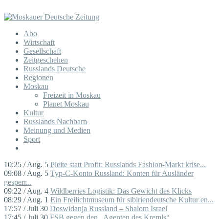
Abo
Wirtschaft
Gesellschaft
Zeitgeschehen
Russlands Deutsche
Regionen
Moskau
Freizeit in Moskau
Planet Moskau
Kultur
Russlands Nachbarn
Meinung und Medien
Sport
10:25 / Aug. 5
Pleite statt Profit: Russlands Fashion-Markt krise...
09:08 / Aug. 5
Typ-C-Konto Russland: Konten für Ausländer
gesperr...
09:22 / Aug. 4
Wildberries Logistik: Das Gewicht des Klicks
08:29 / Aug. 1
Ein Freilichtmuseum für sibiriendeutsche Kultur en...
17:57 / Juli 30
Doswidanja Russland – Shalom Israel
17:45 / Juli 30
FSB gegen den „Agenten des Kremls“