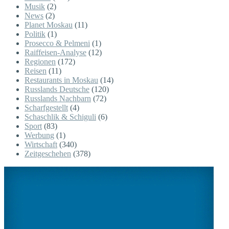
Musik
(2)
News
(2)
Planet Moskau
(11)
Politik
(1)
Prosecco & Pelmeni
(1)
Raiffeisen-Analyse
(12)
Regionen
(172)
Reisen
(11)
Restaurants in Moskau
(14)
Russlands Deutsche
(120)
Russlands Nachbarn
(72)
Scharfgestellt
(4)
Schaschlik & Schiguli
(6)
Sport
(83)
Werbung
(1)
Wirtschaft
(340)
Zeitgeschehen
(378)