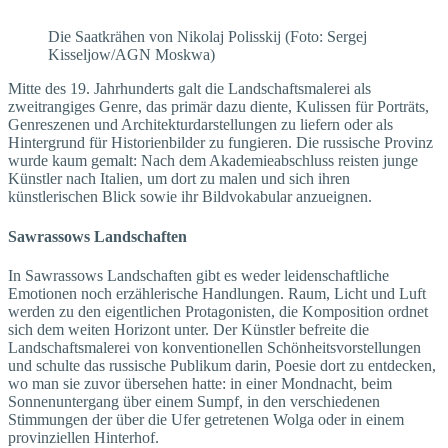
Die Saatkrähen von Nikolaj Polisskij (Foto: Sergej
Kisseljow/AGN Moskwa)
Mitte des 19. Jahrhunderts galt die Landschaftsmalerei als
zweitrangiges Genre, das primär dazu diente, Kulissen für Porträts,
Genreszenen und Architekturdarstellungen zu liefern oder als
Hintergrund für Historienbilder zu fungieren. Die russische Provinz
wurde kaum gemalt: Nach dem Akademieabschluss reisten junge
Künstler nach Italien, um dort zu malen und sich ihren
künstlerischen Blick sowie ihr Bildvokabular anzueignen.
Sawrassows Landschaften
In Sawrassows Landschaften gibt es weder leidenschaftliche
Emotionen noch erzählerische Handlungen. Raum, Licht und Luft
werden zu den eigentlichen Protagonisten, die Komposition ordnet
sich dem weiten Horizont unter. Der Künstler befreite die
Landschaftsmalerei von konventionellen Schönheitsvorstellungen
und schulte das russische Publikum darin, Poesie dort zu entdecken,
wo man sie zuvor übersehen hatte: in einer Mondnacht, beim
Sonnenuntergang über einem Sumpf, in den verschiedenen
Stimmungen der über die Ufer getretenen Wolga oder in einem
provinziellen Hinterhof.