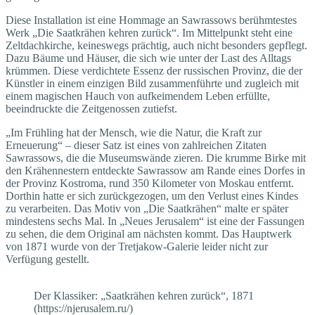
Diese Installation ist eine Hommage an Sawrassows berühmtestes
Werk „Die Saatkrähen kehren zurück“. Im Mittelpunkt steht eine
Zeltdachkirche, keineswegs prächtig, auch nicht besonders gepflegt.
Dazu Bäume und Häuser, die sich wie unter der Last des Alltags
krümmen. Diese verdichtete Essenz der russischen Provinz, die der
Künstler in einem einzigen Bild zusammenführte und zugleich mit
einem magischen Hauch von aufkeimendem Leben erfüllte,
beeindruckte die Zeitgenossen zutiefst.
„Im Frühling hat der Mensch, wie die Natur, die Kraft zur
Erneuerung“ – dieser Satz ist eines von zahlreichen Zitaten
Sawrassows, die die Museumswände zieren. Die krumme Birke mit
den Krähennestern entdeckte Sawrassow am Rande eines Dorfes in
der Provinz Kostroma, rund 350 Kilometer von Moskau entfernt.
Dorthin hatte er sich zurückgezogen, um den Verlust eines Kindes
zu verarbeiten. Das Motiv von „Die Saatkrähen“ malte er später
mindestens sechs Mal. In „Neues Jerusalem“ ist eine der Fassungen
zu sehen, die dem Original am nächsten kommt. Das Hauptwerk
von 1871 wurde von der Tretjakow-Galerie leider nicht zur
Verfügung gestellt.
Der Klassiker: „Saatkrähen kehren zurück“, 1871
(https://njerusalem.ru/)