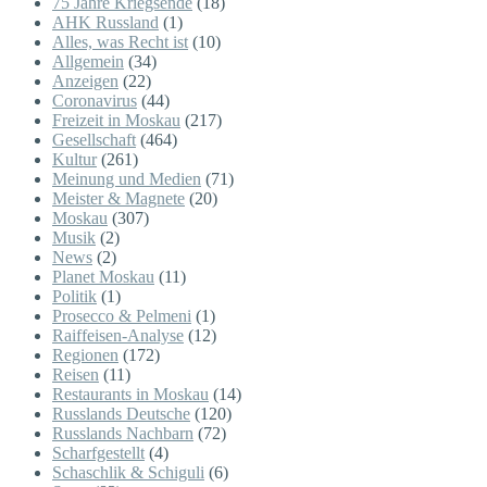
75 Jahre Kriegsende
(18)
AHK Russland
(1)
Alles, was Recht ist
(10)
Allgemein
(34)
Anzeigen
(22)
Coronavirus
(44)
Freizeit in Moskau
(217)
Gesellschaft
(464)
Kultur
(261)
Meinung und Medien
(71)
Meister & Magnete
(20)
Moskau
(307)
Musik
(2)
News
(2)
Planet Moskau
(11)
Politik
(1)
Prosecco & Pelmeni
(1)
Raiffeisen-Analyse
(12)
Regionen
(172)
Reisen
(11)
Restaurants in Moskau
(14)
Russlands Deutsche
(120)
Russlands Nachbarn
(72)
Scharfgestellt
(4)
Schaschlik & Schiguli
(6)