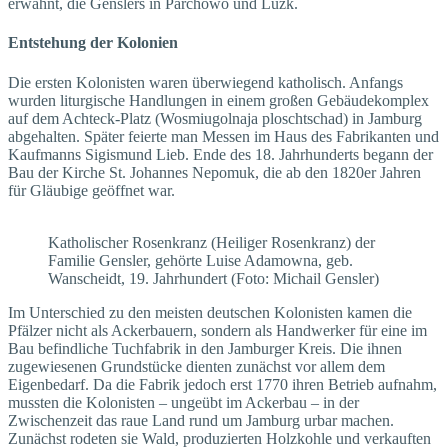
erwähnt, die Genslers in Parchowo und Luzk.
Entstehung der Kolonien
Die ersten Kolonisten waren überwiegend katholisch. Anfangs
wurden liturgische Handlungen in einem großen Gebäudekomplex
auf dem Achteck-Platz (Wosmiugolnaja ploschtschad) in Jamburg
abgehalten. Später feierte man Messen im Haus des Fabrikanten und
Kaufmanns Sigismund Lieb. Ende des 18. Jahrhunderts begann der
Bau der Kirche St. Johannes Nepomuk, die ab den 1820er Jahren
für Gläubige geöffnet war.
Katholischer Rosenkranz (Heiliger Rosenkranz) der
Familie Gensler, gehörte Luise Adamowna, geb.
Wanscheidt, 19. Jahrhundert (Foto: Michail Gensler)
Im Unterschied zu den meisten deutschen Kolonisten kamen die
Pfälzer nicht als Ackerbauern, sondern als Handwerker für eine im
Bau befindliche Tuchfabrik in den Jamburger Kreis. Die ihnen
zugewiesenen Grundstücke dienten zunächst vor allem dem
Eigenbedarf. Da die Fabrik jedoch erst 1770 ihren Betrieb aufnahm,
mussten die Kolonisten – ungeübt im Ackerbau – in der
Zwischenzeit das raue Land rund um Jamburg urbar machen.
Zunächst rodeten sie Wald, produzierten Holzkohle und verkauften