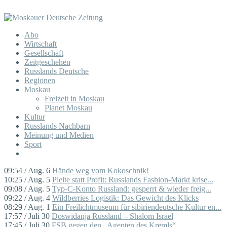
Abo
Wirtschaft
Gesellschaft
Zeitgeschehen
Russlands Deutsche
Regionen
Moskau
Freizeit in Moskau
Planet Moskau
Kultur
Russlands Nachbarn
Meinung und Medien
Sport
09:54 / Aug. 6
Hände weg vom Kokoschnik!
10:25 / Aug. 5
Pleite statt Profit: Russlands Fashion-Markt krise...
09:08 / Aug. 5
Typ-C-Konto Russland: gesperrt & wieder freig...
09:22 / Aug. 4
Wildberries Logistik: Das Gewicht des Klicks
08:29 / Aug. 1
Ein Freilichtmuseum für sibiriendeutsche Kultur en...
17:57 / Juli 30
Doswidanja Russland – Shalom Israel
17:45 / Juli 30
FSB gegen den „Agenten des Kremls“