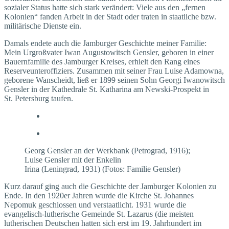
sozialer Status hatte sich stark verändert: Viele aus den „fernen
Kolonien“ fanden Arbeit in der Stadt oder traten in staatliche bzw.
militärische Dienste ein.
Damals endete auch die Jamburger Geschichte meiner Familie:
Mein Urgroßvater Iwan Augustowitsch Gensler, geboren in einer
Bauernfamilie des Jamburger Kreises, erhielt den Rang eines
Reserveunteroffiziers. Zusammen mit seiner Frau Luise Adamowna,
geborene Wanscheidt, ließ er 1899 seinen Sohn Georgi Iwanowitsch
Gensler in der Kathedrale St. Ka­­tharina am Newski-Prospekt in
St. Petersburg taufen.
Georg Gensler an der Werkbank (Petrograd, 1916);
Luise Gensler mit der Enkelin
Irina (Leningrad, 1931) (Fotos: Familie Gensler)
Kurz darauf ging auch die Geschichte der Jamburger Kolonien zu
Ende. In den 1920er Jahren wurde die Kirche St. Johannes
Nepomuk geschlossen und verstaatlicht. 1931 wurde die
evangelisch-lutherische Gemeinde St. Lazarus (die meisten
lutherischen Deutschen hatten sich erst im 19. Jahrhundert im