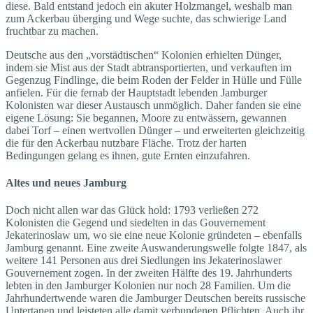
diese. Bald entstand jedoch ein akuter Holzmangel, weshalb man
zum Ackerbau überging und Wege suchte, das schwierige Land
fruchtbar zu machen.
Deutsche aus den „vorstädtischen“ Kolonien erhielten Dünger,
indem sie Mist aus der Stadt abtransportierten, und verkauften im
Gegenzug Findlinge, die beim Roden der Felder in Hülle und Fülle
anfielen. Für die fernab der Hauptstadt lebenden Jamburger
Kolonisten war dieser Austausch unmöglich. Daher fanden sie eine
eigene Lösung: Sie begannen, Moore zu entwässern, gewannen
dabei Torf – einen wertvollen Dünger – und erweiterten gleichzeitig
die für den Ackerbau nutzbare Fläche. Trotz der harten
Bedingungen gelang es ihnen, gute Ernten einzufahren.
Altes und neues Jamburg
Doch nicht allen war das Glück hold: 1793 verließen 272
Kolonisten die Gegend und siedelten in das Gouvernement
Jekaterinoslaw um, wo sie eine neue Kolonie gründeten – ebenfalls
Jamburg genannt. Eine zweite Auswanderungswelle folgte 1847, als
weitere 141 Personen aus drei Siedlungen ins Jekaterinoslawer
Gouvernement zogen. In der zweiten Hälfte des 19. Jahrhunderts
lebten in den Jamburger Kolonien nur noch 28 Familien. Um die
Jahrhundertwende waren die Jamburger Deutschen bereits russische
Untertanen und leisteten alle damit verbundenen Pflichten. Auch ihr