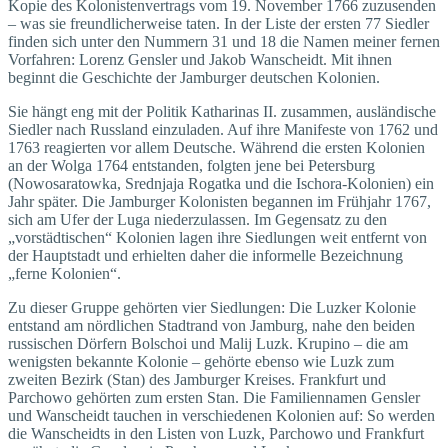
Kopie des Kolonistenvertrags vom 19. November 1766 zuzusenden
– was sie freundlicherweise taten. In der Liste der ersten 77 Siedler
finden sich unter den Nummern 31 und 18 die Namen meiner fernen
Vorfahren: Lorenz Gensler und Jakob Wanscheidt. Mit ihnen
beginnt die Geschichte der Jamburger deutschen Kolonien.
Sie hängt eng mit der Politik Ka­­tharinas II. zusammen, ausländische
Siedler nach Russland einzuladen. Auf ihre Manifeste von 1762 und
1763 reagierten vor allem Deutsche. Während die ersten Kolonien
an der Wolga 1764 entstanden, folgten jene bei Petersburg
(Nowosaratowka, Srednjaja Rogatka und die Ischora-Kolonien) ein
Jahr später. Die Jamburger Kolonisten begannen im Frühjahr 1767,
sich am Ufer der Luga niederzulassen. Im Gegensatz zu den
„vorstädtischen“ Kolonien lagen ihre Siedlungen weit entfernt von
der Hauptstadt und erhielten daher die informelle Bezeichnung
„ferne Kolonien“.
Zu dieser Gruppe gehörten vier Siedlungen: Die Luzker Kolonie
entstand am nördlichen Stadtrand von Jamburg, nahe den beiden
russischen Dörfern Bolschoi und Malij Luzk. Krupino – die am
wenigsten bekannte Kolonie – gehörte ebenso wie Luzk zum
zweiten Bezirk (Stan) des Jamburger Kreises. Frankfurt und
Parchowo gehörten zum ersten Stan. Die Familiennamen Gensler
und Wanscheidt tauchen in verschiedenen Kolonien auf: So werden
die Wanscheidts in den Listen von Luzk, Parchowo und Frankfurt