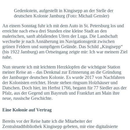
Gedenkstein, aufgestellt in Kingisepp an der Stelle der
deutschen Kolonie Jamburg (Foto: Michail Gensler)
An einem Sonntag fuhr ich mit dem Auto in St. Petersburg los und
erreichte nach etwa drei Stunden eine kleine Stadt an den
malerischen, sanft abfallenden Ufern der Luga. Die Landschaft
wechselte je nach Annäherung im Navigationsgerät zwischen
grünen Feldern und sumpfigem Gelände. Das Schild „Kingisepp“
(bis 1922 Jamburg) am Ortseingang zeigte mir: Ich war meinem Ziel
nahe.
Nun steuerte ich mit leichtem Herzklopfen die wichtigste Station
meiner Reise an – das Denkmal zur Erinnerung an die Gründung
der Jamburger deutschen Kolonie. Es wurde 2017 von Nachfahren
der Kolonisten errichtet. Heute stehen ringsum Holzhäuser und
Datschen. Doch hier, im Herbst 1766, begann für 77 Siedler aus der
Pfalz, aus der Gegend um Bayreuth und Frankfurt am Main ihre
neue, russische Geschichte.
Eine Kolonie auf Vertrag
Bereits vor der Reise hatte ich die Mitarbeiter der
Zentralstadtbibliothek Kingisepp gebeten, mir eine digitalisierte