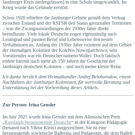
Jamburger Kreis niedergelassen) in eine Schule umgewandelt. Im
Krieg wurde das Gebäude zerstört.
Schon 1920 erhielten die Jamburger Gebiete gemäß dem Vertrag
zwischen Estland und der RSFSR den Status grenznaher Territorien
– was die Zwangsumsiedlungen der 1930er Jahre direkt
beeinflusste. Viele lokale Deutsche zogen eigenständig nach
Leningrad und passten Beruf und Lebensweise den neuen
Verhältnissen an. Anfang der 1930er Jahre existierte auf dem Gebiet
der ehemaligen Kolonien der Kolchos Nowoparchowo; sein
Vorsitzender war ein Deutscher namens Walter. Doch faktisch
endete hiermit nach mehr als 150 Jahren die Geschichte der
Jamburger deutschen Kolonien – und auch meine kleine Reise.
Ich danke herzlich dem Heimatkundler Andrej Beloborodow, einem
Nachfahren der Jamburger Kolonisten, für wertvolle Beratung und
Unterstützung bei der Vorbereitung dieses Artikels.
Zur Person: Irina Gensler
Im Jahr 2025 wurde Irina Gensler mit dem Allrussischen Preis
„
Russlands herausragende Deutsche
“ in der Kategorie Pädagogik
(benannt nach Viktor Klein) ausgezeichnet. Sie ist eine
herausragende sowjetische Ballerina und Pädagogin, die dem Ballett