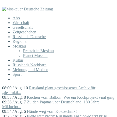
Abo
Wirtschaft
Gesellschaft
Zeitgeschehen
Russlands Deutsche
Regionen
Moskau
Freizeit in Moskau
Planet Moskau
Kultur
Russlands Nachbarn
Meinung und Medien
Sport
08:00 / Aug. 10
Russland plant geschlossenes Archiv für
„destrukti...
08:58 / Aug. 8
Kuchen vom Balkon: Wie ein Kochprojekt viral ging
09:36 / Aug. 7
Zu den Papuas über Deutschland: 180 Jahre
Miklucho...
09:54 / Aug. 6
Hände weg vom Kokoschnik!
10:25 / Aug. 5
Pleite statt Profit: Russlands Fashion-Markt krise...