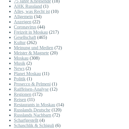
75 Jahre Kriegsende
(18)
AHK Russland
(1)
Alles, was Recht ist
(10)
Allgemein
(34)
Anzeigen
(22)
Coronavirus
(44)
Freizeit in Moskau
(217)
Gesellschaft
(465)
Kultur
(262)
Meinung und Medien
(72)
Meister & Magnete
(20)
Moskau
(308)
Musik
(2)
News
(2)
Planet Moskau
(11)
Politik
(1)
Prosecco & Pelmeni
(1)
Raiffeisen-Analyse
(12)
Regionen
(172)
Reisen
(11)
Restaurants in Moskau
(14)
Russlands Deutsche
(120)
Russlands Nachbarn
(72)
Scharfgestellt
(4)
Schaschlik & Schiguli
(6)