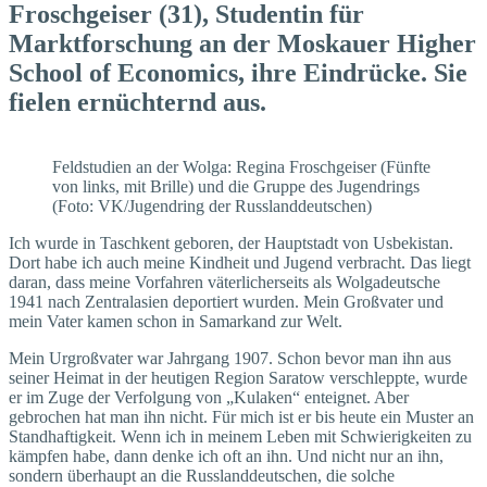
Froschgeiser (31), Studentin für
Marktforschung an der Moskauer Higher
School of Economics, ihre Eindrücke. Sie
fielen ernüchternd aus.
Feldstudien an der Wolga: Regina Froschgeiser (Fünfte
von links, mit Brille) und die Gruppe des Jugendrings
(Foto: VK/Jugendring der Russlanddeutschen)
Ich wurde in Taschkent geboren, der Hauptstadt von Usbekistan.
Dort habe ich auch meine Kindheit und Jugend verbracht. Das liegt
daran, dass meine Vorfahren väterlicherseits als Wolgadeutsche
1941 nach Zentralasien deportiert wurden. Mein Großvater und
mein Vater kamen schon in Samarkand zur Welt.
Mein Urgroßvater war Jahrgang 1907. Schon bevor man ihn aus
seiner Heimat in der heutigen Region Saratow verschleppte, wurde
er im Zuge der Verfolgung von „Kulaken“ enteignet. Aber
gebrochen hat man ihn nicht. Für mich ist er bis heute ein Muster an
Standhaftigkeit. Wenn ich in meinem Leben mit Schwierigkeiten zu
kämpfen habe, dann denke ich oft an ihn. Und nicht nur an ihn,
sondern überhaupt an die Russlanddeutschen, die solche