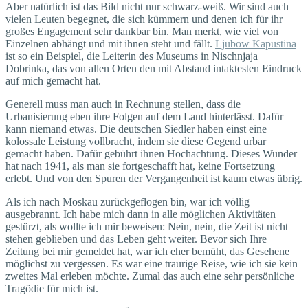
Aber natürlich ist das Bild nicht nur schwarz-weiß. Wir sind auch
vielen Leuten begegnet, die sich kümmern und denen ich für ihr
großes Engagement sehr dankbar bin. Man merkt, wie viel von
Einzelnen abhängt und mit ihnen steht und fällt.
Ljubow Kapustina
ist so ein Beispiel, die Leiterin des Museums in Nischnjaja
Dobrinka, das von allen Orten den mit Abstand intaktesten Eindruck
auf mich gemacht hat.
Generell muss man auch in Rechnung stellen, dass die
Urbanisierung eben ihre Folgen auf dem Land hinterlässt. Dafür
kann niemand etwas. Die deutschen Siedler haben einst eine
kolossale Leistung vollbracht, indem sie diese Gegend urbar
gemacht haben. Dafür gebührt ihnen Hochachtung. Dieses Wunder
hat nach 1941, als man sie fortgeschafft hat, keine Fortsetzung
erlebt. Und von den Spuren der Vergangenheit ist kaum etwas übrig.
Als ich nach Moskau zurückgeflogen bin, war ich völlig
ausgebrannt. Ich habe mich dann in alle möglichen Aktivitäten
gestürzt, als wollte ich mir beweisen: Nein, nein, die Zeit ist nicht
stehen geblieben und das Leben geht weiter. Bevor sich Ihre
Zeitung bei mir gemeldet hat, war ich eher bemüht, das Gesehene
möglichst zu vergessen. Es war eine traurige Reise, wie ich sie kein
zweites Mal erleben möchte. Zumal das auch eine sehr persönliche
Tragödie für mich ist.