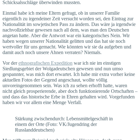
Schicksalsschläge überwinden mussten.
Einmal habe ich meine Eltern gefragt, ob in unserer Familie
eigentlich zu irgendeiner Zeit versucht worden sei, den Eintrag zur
Nationalität im sowjetischen Pass zu ändern. Das wäre ja irgendwie
nachvollziehbar gewesen nach all dem, was man den Deutschen
angetan hatte. Aber die Antwort war ein kategorisches Nein. Wir
haben wegen unserer Nationalität gelitten und das hat sie noch
wertvoller für uns gemacht. Wie könnten wir sie da aufgeben und
damit auch noch unsere Ahnen verraten? Niemals.
Vor der
ethnografischen Expedition
war ich nie im einstigen
Siedlungsgebiet der Wolgadeutschen gewesen und nun umso
gespannter, was mich dort erwartet. Ich habe mir extra vorher keine
aktuellen Fotos der Gegend angeschaut, wollte völlig
unvoreingenommen sein. Was ich zu sehen erhofft hatte, waren
nicht gleich prosperierende, aber doch funktionierende Ortschaften –
und dass das historische Erbe in Ehren gehalten wird. Vorgefunden
haben wir vor allem eine Menge Verfall.
Stärkung zwischendurch: Lebensmittelgeschäft in
einem der Orte (Foto: VK/Jugendring der
Russlanddeutschen)