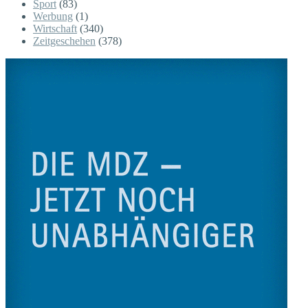
Sport
(83)
Werbung
(1)
Wirtschaft
(340)
Zeitgeschehen
(378)