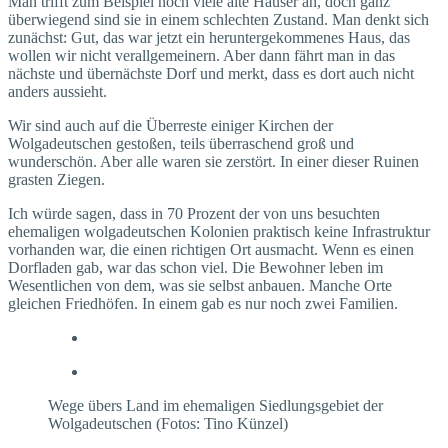
Man trifft zum Beispiel noch viele alte Häuser an, doch ganz
überwiegend sind sie in einem schlechten Zustand. Man denkt sich
zunächst: Gut, das war jetzt ein heruntergekommenes Haus, das
wollen wir nicht verallgemeinern. Aber dann fährt man in das
nächste und übernächste Dorf und merkt, dass es dort auch nicht
anders aussieht.
Wir sind auch auf die Überreste einiger Kirchen der
Wolgadeutschen gestoßen, teils überraschend groß und
wunderschön. Aber alle waren sie zerstört. In einer dieser Ruinen
grasten Ziegen.
Ich würde sagen, dass in 70 Prozent der von uns besuchten
ehemaligen wolgadeutschen Kolonien praktisch keine Infrastruktur
vorhanden war, die einen richtigen Ort ausmacht. Wenn es einen
Dorfladen gab, war das schon viel. Die Bewohner leben im
Wesentlichen von dem, was sie selbst anbauen. Manche Orte
gleichen Friedhöfen. In einem gab es nur noch zwei Familien.
Wege übers Land im ehemaligen Siedlungsgebiet der
Wolgadeutschen (Fotos: Tino Künzel)