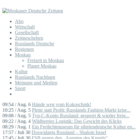
Abo
Wirtschaft
Gesellschaft
Zeitgeschehen
Russlands Deutsche
Regionen
Moskau
Freizeit in Moskau
Planet Moskau
Kultur
Russlands Nachbarn
Meinung und Medien
Sport
09:54 / Aug. 6
Hände weg vom Kokoschnik!
10:25 / Aug. 5
Pleite statt Profit: Russlands Fashion-Markt krise...
09:08 / Aug. 5
Typ-C-Konto Russland: gesperrt & wieder freig...
09:22 / Aug. 4
Wildberries Logistik: Das Gewicht des Klicks
08:29 / Aug. 1
Ein Freilichtmuseum für sibiriendeutsche Kultur en...
17:57 / Juli 30
Doswidanja Russland – Shalom Israel
17:45 / Juli 30
FSB gegen den „Agenten des Kremls“