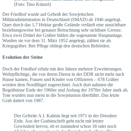
(Foto: Tino Künzel)
Der Friedhof wurde auf Geheiß der Sowjetischen
Militäradministration in Deutschland (SMAD) ab 1946 angelegt.
Quer durch das 1,7 Hektar große Gelände verläuft eine unsichtbare
beziehungsweise bei genauer Betrachtung sehr sichtbare Grenze.
Etwa zwei Drittel der Gräber bilden die sogenannte Hauptanlage.
Wurden sie vor dem 31. März 1952 angelegt, zählen sie als
Kriegsgräber. Ihre Pflege obliegt den deutschen Behörden.
Evolution der Steine
Doch der Friedhof erfuhr mit den Jahren mehrere Erweiterungen.
Wehrpflichtige, die von ihrem Dienst in der DDR nicht mehr nach
Hause kamen, Frauen und Kinder von Offizieren – 678 Gräber
werden dem Nordflügel zugerechnet. Auch dort nahmen die
Begräbnisse Ende der 1960er und Anfang der 1970er Jahre stark ab,
Tote wurden nun meist in die Sowjetunion überführt. Das letzte
Grab datiert von 1987.
Der Gefreite A.I. Kalinin liegt seit 1971 in der Dresdner
Erde. Aus der Grabinschrift geht nicht mit letzter
Gewissheit hervor, ob er zumindest schon 18 oder noch