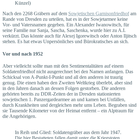
Künzel)
Nach den 2268 Gräbern auf dem
Sowjetischen Garnisonfriedhof
am
Rande von Dresden zu urteilen, hat es in der Sowjetarmee keine
Vor- und Vatersnamen gegeben. Ein Alexander Iwanowitsch, für
seine Familie nur Sanja, Sascha, Saschenka, wurde hier zu A.I.
verkürzt. Das könnte auch für Alexej Igorewitsch oder Anton Iljitsch
stehen. Es hat etwas Unpersönliches und Bürokratisches an sich.
Vor und nach 1952
Aber vielleicht sollte man mit den Sentimentalitäten auf einem
Soldatenfriedhof nicht ausgerechnet bei den Namen anfangen. Das
Schicksal von A-Punkt-I-Punkt und all den anderen ist traurig
genug. Die einen haben den Zweiten Weltkrieg überlebt, aber sind
in den Jahren danach an dessen Folgen gestorben. Die anderen
gehörten bereits zu DDR-Zeiten der in Dresden stationierten
sowjetischen 1. Panzergardearmee an und kamen bei Unfällen,
durch Krankheiten und dergleichen mehr ums Leben. Begraben sind
sie Tausende Kilometer von der Heimat entfernt – ein Alptraum für
die Angehörigen.
In Reih und Glied: Soldatengräber aus dem Jahr 1947.
Die hier Bestatteten fallen damit unter die Kriegstoten.