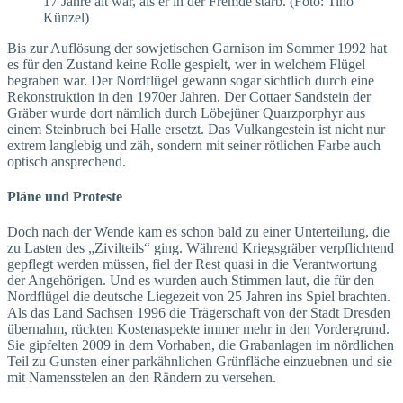
17 Jahre alt war, als er in der Fremde starb. (Foto: Tino
Künzel)
Bis zur Auflösung der sowjetischen Garnison im Sommer 1992 hat
es für den Zustand keine Rolle gespielt, wer in welchem Flügel
begraben war. Der Nordflügel gewann sogar sichtlich durch eine
Rekonstruktion in den 1970er Jahren. Der Cottaer Sandstein der
Gräber wurde dort nämlich durch Löbejüner Quarzporphyr aus
einem Steinbruch bei Halle ersetzt. Das Vulkangestein ist nicht nur
extrem langlebig und zäh, sondern mit seiner rötlichen Farbe auch
optisch ansprechend.
Pläne und Proteste
Doch nach der Wende kam es schon bald zu einer Unterteilung, die
zu Lasten des „Zivilteils“ ging. Während Kriegsgräber verpflichtend
gepflegt werden müssen, fiel der Rest quasi in die Verantwortung
der Angehörigen. Und es wurden auch Stimmen laut, die für den
Nordflügel die deutsche Liegezeit von 25 Jahren ins Spiel brachten.
Als das Land Sachsen 1996 die Trägerschaft von der Stadt Dresden
übernahm, rückten Kostenaspekte immer mehr in den Vordergrund.
Sie gipfelten 2009 in dem Vorhaben, die Grabanlagen im nördlichen
Teil zu Gunsten einer parkähnlichen Grünfläche einzuebnen und sie
mit Namensstelen an den Rändern zu versehen.