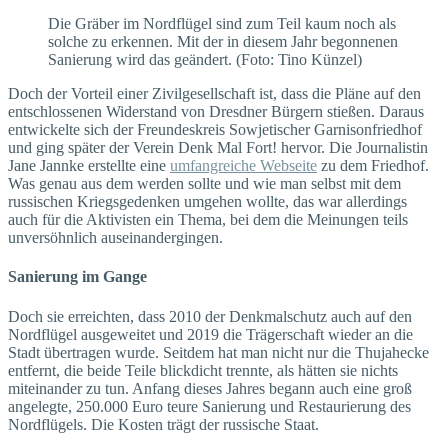
Die Gräber im Nordflügel sind zum Teil kaum noch als
solche zu erkennen. Mit der in diesem Jahr begonnenen
Sanierung wird das geändert. (Foto: Tino Künzel)
Doch der Vorteil einer Zivilgesellschaft ist, dass die Pläne auf den
entschlossenen Widerstand von Dresdner Bürgern stießen. Daraus
entwickelte sich der Freundeskreis Sowjetischer Garnisonfriedhof
und ging später der Verein Denk Mal Fort! hervor. Die Journalistin
Jane Jannke erstellte eine
umfangreiche Webseite
zu dem Friedhof.
Was genau aus dem werden sollte und wie man selbst mit dem
russischen Kriegsgedenken umgehen wollte, das war allerdings
auch für die Aktivisten ein Thema, bei dem die Meinungen teils
unversöhnlich auseinandergingen.
Sanierung im Gange
Doch sie erreichten, dass 2010 der Denkmalschutz auch auf den
Nordflügel ausgeweitet und 2019 die Trägerschaft wieder an die
Stadt übertragen wurde. Seitdem hat man nicht nur die Thujahecke
entfernt, die beide Teile blickdicht trennte, als hätten sie nichts
miteinander zu tun. Anfang dieses Jahres begann auch eine groß
angelegte, 250.000 Euro teure Sanierung und Restaurierung des
Nordflügels. Die Kosten trägt der russische Staat.