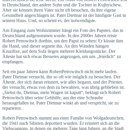
in Deutschland, der andere Sohn und die Tochter in Kujbyschew.
Aber sie können ihren Vater nicht oft besuchen, da ihre eigene
Gesundheit angeschlagen ist. Pater Dietmar ist der häufigste Gast in
seinem Haus. Und, so scheint es, der notwendigste.
Am Eingang zum Wohnzimmer hängt ein Foto des Papstes, das in
Deutschland aufgenommen wurde. In den 2000er Jahren reiste
Robert Petrowitsch dorthin, um den Papst zu sehen: Er küsste ihm
die Hand, und dieser segnete ihn. An den Wänden hängen
Kruzifixe, auf dem Sofa liegen mehrere Kleidungsstücke. Der
Älteste hat sich etwas Besseres angezogen, um uns „feierlich“ zu
empfangen.
Seit ein paar Jahren kann RobertPetrowitsch nicht mehr laufen.
Pater Dietmar versucht, ihn so oft wie möglich zu besuchen. Der
Älteste, der sich daran erinnert, wie alles begann, und der Priester,
der versucht, etwas von dem zu bewahren, was übrig geblieben ist.
„Siehst du, Dietmar, mein Wagen ist kaputt“, beklagt sich Robert
Petrowitsch über seine Gehhilfe, aus der eine Schraube
herausgefallen ist. Pater Dietmar winkt ab und verspricht, sie zu
reparieren.
Robert Petrowitsch stammt aus einer Familie von Wolgadeutschen,
die 1941 nach Sibirien deportiert wurden. Er erinnert sich an die
Viehwaggons, in denen sie mehrere Tage lang fuhren, an die Stadt