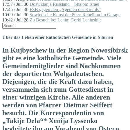
17:57 / Juli 30
Doswidanja Russland – Shalom Israel
17:45 / Juli 30
FSB gegen den „Agenten des Kremls“
10:09 / Juli 30
Sowjetische Kunst der 80er: Rebellion im Garage
10:42 / Juli 28
Zu Besuch bei Lenin: Gorki Leninskije
Über das Leben einer katholischen Gemeinde in Sibirien
In Kujbyschew in der Region Nowosibirsk
gibt es eine katholische Gemeinde. Viele
Gemeindemitglieder sind Nachkommen
der deportierten Wolgadeutschen.
Diejenigen, die die Kraft dazu haben,
versammeln sich zum Gottesdienst in
einer winzigen Kirche. Alle anderen
werden von Pfarrer Dietmar Seiffert
besucht. Die Korrespondentin von
„Takije Dela“* Xenija Lyssenko
begleitete ihn am Vorabend von Ostern