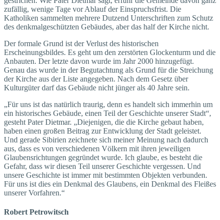
gestrichen. Wie Pater Dietmar sagt, erfuhr die Gemeinde davon ganz
zufällig, wenige Tage vor Ablauf der Einspruchsfrist. Die
Katholiken sammelten mehrere Dutzend Unterschriften zum Schutz
des denkmalgeschützten Gebäudes, aber das half der Kirche nicht.
Der formale Grund ist der Verlust des historischen
Erscheinungsbildes. Es geht um den zerstörten Glockenturm und die
Anbauten. Der letzte davon wurde im Jahr 2000 hinzugefügt.
Genau das wurde in der Begutachtung als Grund für die Streichung
der Kirche aus der Liste angegeben. Nach dem Gesetz über
Kulturgüter darf das Gebäude nicht jünger als 40 Jahre sein.
„Für uns ist das natürlich traurig, denn es handelt sich immerhin um
ein historisches Gebäude, einen Teil der Geschichte unserer Stadt“,
gesteht Pater Dietmar. „Diejenigen, die die Kirche gebaut haben,
haben einen großen Beitrag zur Entwicklung der Stadt geleistet.
Und gerade Sibirien zeichnete sich meiner Meinung nach dadurch
aus, dass es von verschiedenen Völkern mit ihren jeweiligen
Glaubensrichtungen gegründet wurde. Ich glaube, es besteht die
Gefahr, dass wir diesen Teil unserer Geschichte vergessen. Und
unsere Geschichte ist immer mit bestimmten Objekten verbunden.
Für uns ist dies ein Denkmal des Glaubens, ein Denkmal des Fleißes
unserer Vorfahren.“
Robert Petrowitsch