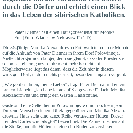
durch die Dörfer und erhielt einen Blick
in das Leben der sibirischen Katholiken.
Pater Dietmar hält einen Hausgottesdienst für Monika
Fott (Foto: Wladislaw Nekrasow für TD)
Die 86-jährige Monika Alexan­drowna Fott wartete mehrere Monate
auf die Ankunft von Pater Dietmar in ihrem Dorf Polowinnoje.
Vielleicht sogar noch länger, denn sie glaubt, dass der Priester sie
schon seit einem ganzen Jahr nicht mehr besucht hat.
Möglicherweise liegt das daran, dass die Zeit hier in diesem
winzigen Dorf, in dem nichts passiert, besonders langsam vergeht.
„Wie geht es Ihnen, meine Liebe?“, fragt Pater Dietmar mit einem
breiten Lächeln. „Ich habe lange auf Sie gewartet!“, lacht Monika
Alexandrowna und bringt den Gästen Hausschuhe.
Gäste sind eine Seltenheit in Polowinnoje, wo nur noch ein paar
Dutzend Menschen leben. Direkt gegenüber von Monika Alexan­
drownas Haus steht eine ganze Reihe verlassener Hütten. Dieser
Teil des Dorfes wird als „tot“ bezeichnet. Die Zäune rutschen auf
die Straße, und die Hütten scheinen im Boden zu versinken.