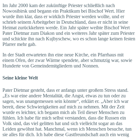
Im Jahr 2000 kam der zukünftige Priester schließlich nach
Nowosibirsk und begann ein Praktikum bei Bischof Wert. Hier
wurde ihm klar, dass er wirklich Priester werden wollte, und er
schrieb seinem Arbeitgeber in Deutschland, dass er nicht in seine
Heimat zurückkehren werde. Ein Jahr später weihte Bischof Wert
Pater Dietmar zum Diakon und ein weiteres Jahr später zum Priester
und schickte ihn nach Kujbyschew, wo es schon lange keinen festen
Pfarrer mehr gab.
In der Stadt erwarteten ihn eine neue Kirche, ein Pfarrhaus mit
einem Ofen, der zwar Wärme spendete, aber schmutzig war, sowie
Hunderte von Gemeindemitgliedern und Nonnen.
Seine kleine Welt
Pater Dietmar gesteht, dass er anfangs unter großem Stress stand.
„Es war eine andere Mentalität, die Angst, etwas zu tun oder zu
sagen, was unangemessen sein könnte“, erklärt er. „Aber ich war
bereit, diese Schwierigkeiten auf mich zu nehmen. Mit der Zeit
wurde es leichter, ich begann mich als Teil dieser Menschen zu
fühlen. Ich habe für mich selbst verstanden, dass die Russen ein
Volk sind, das viel gelitten hat und sich vielleicht sogar an das
Leiden gewöhnt hat. Manchmal, wenn ich Menschen besuche, tun
sie alles für dich. Ich habe diese Gastfreundschaft auch ein wenig