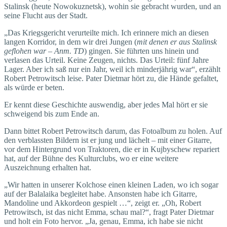
Stalinsk (heute Nowokuznetsk), wohin sie gebracht wurden, und an
seine Flucht aus der Stadt.
„Das Kriegsgericht verurteilte mich. Ich erinnere mich an diesen
langen Korridor, in dem wir drei Jungen (
mit denen er aus Stalinsk
geflohen war – Anm. TD
) gingen. Sie führten uns hinein und
verlasen das Urteil. Keine Zeugen, nichts. Das Urteil: fünf Jahre
Lager. Aber ich saß nur ein Jahr, weil ich minderjährig war“, erzählt
Robert Petrowitsch leise. Pater Dietmar hört zu, die Hände gefaltet,
als würde er beten.
Er kennt diese Geschichte auswendig, aber jedes Mal hört er sie
schweigend bis zum Ende an.
Dann bittet Robert Petrowitsch darum, das Fotoalbum zu holen. Auf
den verblassten Bildern ist er jung und lächelt – mit einer Gitarre,
vor dem Hintergrund von Traktoren, die er in Kujbyschew repariert
hat, auf der Bühne des Kulturclubs, wo er eine weitere
Auszeichnung erhalten hat.
„Wir hatten in unserer Kolchose einen kleinen Laden, wo ich sogar
auf der Balalaika begleitet habe. Ansonsten habe ich Gitarre,
Mandoline und Akkordeon gespielt …“, zeigt er. „Oh, Robert
Petrowitsch, ist das nicht Emma, schau mal?“, fragt Pater Dietmar
und holt ein Foto hervor. „Ja, genau, Emma, ich habe sie nicht