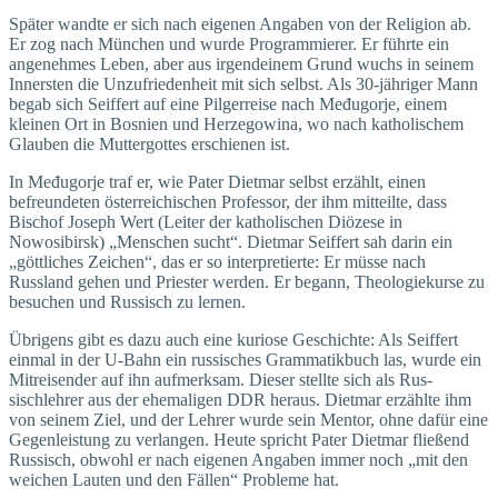
Später wandte er sich nach eigenen Angaben von der Religion ab.
Er zog nach München und wurde Programmierer. Er führte ein
angenehmes Leben, aber aus irgendeinem Grund wuchs in seinem
Innersten die Unzufriedenheit mit sich selbst. Als 30-jähriger Mann
begab sich Seiffert auf eine Pilgerreise nach Međugorje, einem
kleinen Ort in Bosnien und Herzegowina, wo nach katholischem
Glauben die Muttergottes erschienen ist.
In Međugorje traf er, wie Pater Dietmar selbst erzählt, einen
befreundeten österreichischen Professor, der ihm mitteilte, dass
Bischof Joseph Wert (Leiter der katholischen Diözese in
Nowosibirsk) „Menschen sucht“. Dietmar Seiffert sah darin ein
„göttliches Zeichen“, das er so interpretierte: Er müsse nach
Russland gehen und Priester werden. Er begann, Theologiekurse zu
besuchen und Russisch zu lernen.
Übrigens gibt es dazu auch eine kuriose Geschichte: Als Seiffert
einmal in der U-Bahn ein russisches Grammatikbuch las, wurde ein
Mitreisender auf ihn aufmerksam. Dieser stellte sich als Rus­
sischlehrer aus der ehemaligen DDR heraus. Dietmar erzählte ihm
von seinem Ziel, und der Lehrer wurde sein Mentor, ohne dafür eine
Gegenleistung zu verlangen. Heute spricht Pater Dietmar fließend
Russisch, obwohl er nach eigenen Angaben immer noch „mit den
weichen Lauten und den Fällen“ Probleme hat.