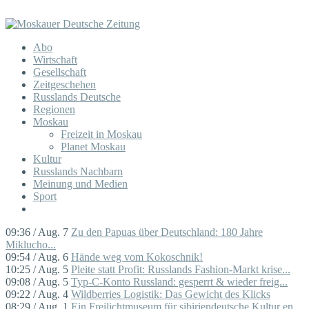
Abo
Wirtschaft
Gesellschaft
Zeitgeschehen
Russlands Deutsche
Regionen
Moskau
Freizeit in Moskau
Planet Moskau
Kultur
Russlands Nachbarn
Meinung und Medien
Sport
09:36 / Aug. 7
Zu den Papuas über Deutschland: 180 Jahre
Miklucho...
09:54 / Aug. 6
Hände weg vom Kokoschnik!
10:25 / Aug. 5
Pleite statt Profit: Russlands Fashion-Markt krise...
09:08 / Aug. 5
Typ-C-Konto Russland: gesperrt & wieder freig...
09:22 / Aug. 4
Wildberries Logistik: Das Gewicht des Klicks
08:29 / Aug. 1
Ein Freilichtmuseum für sibiriendeutsche Kultur en...