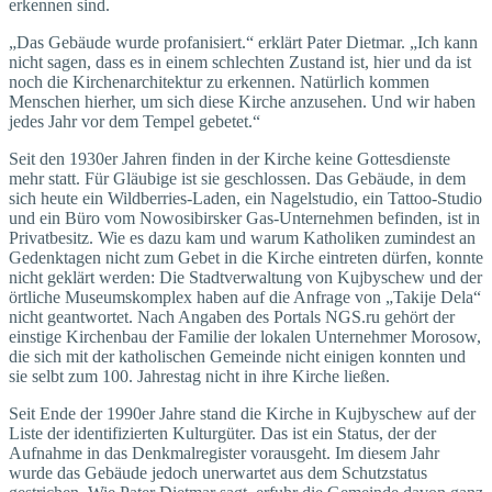
erkennen sind.
„Das Gebäude wurde profanisiert.“ erklärt Pater Dietmar. „Ich kann
nicht sagen, dass es in einem schlechten Zustand ist, hier und da ist
noch die Kirchenarchitektur zu erkennen. Natürlich kommen
Menschen hierher, um sich diese Kirche anzusehen. Und wir haben
jedes Jahr vor dem Tempel gebetet.“
Seit den 1930er Jahren finden in der Kirche keine Gottesdienste
mehr statt. Für Gläubige ist sie geschlossen. Das Gebäude, in dem
sich heute ein Wildberries-Laden, ein Nagelstudio, ein Tattoo-Studio
und ein Büro vom Nowosibirsker Gas-Unternehmen befinden, ist in
Privatbesitz. Wie es dazu kam und warum Katholiken zumindest an
Gedenktagen nicht zum Gebet in die Kirche eintreten dürfen, konnte
nicht geklärt werden: Die Stadtverwaltung von Kujbyschew und der
örtliche Museumskomplex haben auf die Anfrage von „Takije Dela“
nicht geantwortet. Nach Angaben des Portals NGS.ru gehört der
einstige Kirchenbau der Familie der lokalen Unternehmer Morosow,
die sich mit der katholischen Gemeinde nicht einigen konnten und
sie selbt zum 100. Jahrestag nicht in ihre Kirche ließen.
Seit Ende der 1990er Jahre stand die Kirche in Kujbyschew auf der
Liste der identifizierten Kulturgüter. Das ist ein Status, der der
Aufnahme in das Denkmalregister vorausgeht. Im diesem Jahr
wurde das Gebäude jedoch unerwartet aus dem Schutzstatus