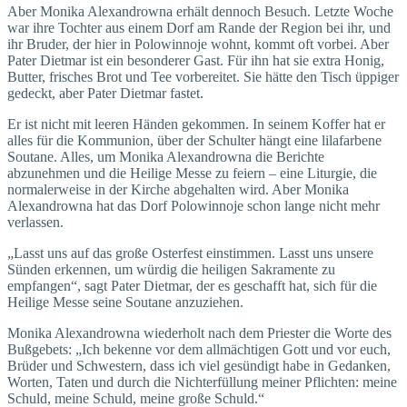
Aber Monika Alexandrowna erhält dennoch Besuch. Letzte Woche
war ihre Tochter aus einem Dorf am Rande der Region bei ihr, und
ihr Bruder, der hier in Polowinnoje wohnt, kommt oft vorbei. Aber
Pater Dietmar ist ein besonderer Gast. Für ihn hat sie extra Honig,
Butter, frisches Brot und Tee vorbereitet. Sie hätte den Tisch üppiger
gedeckt, aber Pater Dietmar fastet.
Er ist nicht mit leeren Händen gekommen. In seinem Koffer hat er
alles für die Kommunion, über der Schulter hängt eine lilafarbene
Soutane. Alles, um Monika Alexandrowna die Berichte
abzunehmen und die Heilige Messe zu feiern – eine Liturgie, die
normalerweise in der Kirche abgehalten wird. Aber Monika
Alexandrowna hat das Dorf Polowinnoje schon lange nicht mehr
verlassen.
„Lasst uns auf das große Osterfest einstimmen. Lasst uns unsere
Sünden erkennen, um würdig die heiligen Sakramente zu
empfangen“, sagt Pater Dietmar, der es geschafft hat, sich für die
Heilige Messe seine Soutane anzuziehen.
Monika Alexandrowna wiederholt nach dem Priester die Worte des
Bußgebets: „Ich bekenne vor dem allmächtigen Gott und vor euch,
Brüder und Schwestern, dass ich viel gesündigt habe in Gedanken,
Worten, Taten und durch die Nichterfüllung meiner Pflichten: meine
Schuld, meine Schuld, meine große Schuld.“