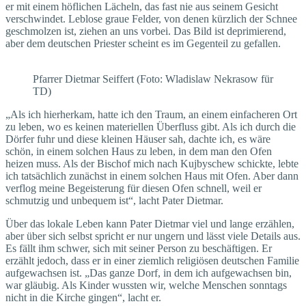
er mit einem höflichen Lächeln, das fast nie aus seinem Gesicht
verschwindet. Leblose graue Felder, von denen kürzlich der Schnee
geschmolzen ist, ziehen an uns vorbei. Das Bild ist deprimierend,
aber dem deutschen Priester scheint es im Gegenteil zu gefallen.
Pfarrer Dietmar Seiffert (Foto: Wladislaw Nekrasow für
TD)
„Als ich hierherkam, hatte ich den Traum, an einem einfacheren Ort
zu leben, wo es keinen materiellen Überfluss gibt. Als ich durch die
Dörfer fuhr und diese kleinen Häuser sah, dachte ich, es wäre
schön, in einem solchen Haus zu leben, in dem man den Ofen
heizen muss. Als der Bischof mich nach Kujbyschew schickte, lebte
ich tatsächlich zunächst in einem solchen Haus mit Ofen. Aber dann
verflog meine Begeisterung für diesen Ofen schnell, weil er
schmutzig und unbequem ist“, lacht Pater Dietmar.
Über das lokale Leben kann Pater Dietmar viel und lange erzählen,
aber über sich selbst spricht er nur ungern und lässt viele Details aus.
Es fällt ihm schwer, sich mit seiner Person zu beschäftigen. Er
erzählt jedoch, dass er in einer ziemlich religiösen deutschen Familie
aufgewachsen ist. „Das ganze Dorf, in dem ich aufgewachsen bin,
war gläubig. Als Kinder wussten wir, welche Menschen sonntags
nicht in die Kirche gingen“, lacht er.