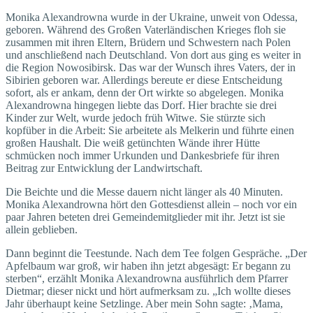
Monika Alexandrowna wurde in der Ukraine, unweit von Odessa,
geboren. Während des Großen Vaterländischen Krieges floh sie
zusammen mit ihren Eltern, Brüdern und Schwestern nach Polen
und anschließend nach Deutschland. Von dort aus ging es weiter in
die Region Nowosibirsk. Das war der Wunsch ihres Vaters, der in
Sibirien geboren war. Allerdings bereute er diese Entscheidung
sofort, als er ankam, denn der Ort wirkte so abgelegen. Monika
Alexandrowna hingegen liebte das Dorf. Hier brachte sie drei
Kinder zur Welt, wurde jedoch früh Witwe. Sie stürzte sich
kopfüber in die Arbeit: Sie arbeitete als Melkerin und führte einen
großen Haushalt. Die weiß getünchten Wände ihrer Hütte
schmücken noch immer Urkunden und Dankesbriefe für ihren
Beitrag zur Entwicklung der Landwirtschaft.
Die Beichte und die Messe dauern nicht länger als 40 Minuten.
Monika Alexandrowna hört den Gottesdienst allein – noch vor ein
paar Jahren beteten drei Gemeindemitglieder mit ihr. Jetzt ist sie
allein geblieben.
Dann beginnt die Teestunde. Nach dem Tee folgen Gespräche. „Der
Apfelbaum war groß, wir haben ihn jetzt abgesägt: Er begann zu
sterben“, erzählt Monika Alexandrowna ausführlich dem Pfarrer
Dietmar; dieser nickt und hört aufmerksam zu. „Ich wollte dieses
Jahr überhaupt keine Setzlinge. Aber mein Sohn sagte: ‚Mama,