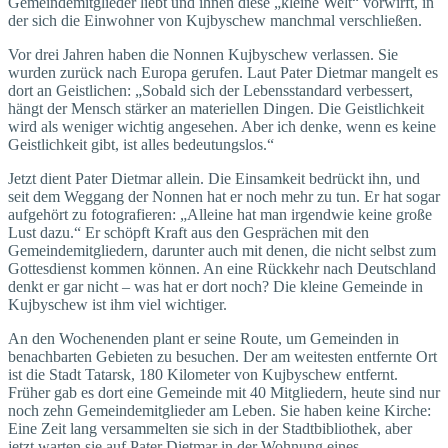
Gemeindemitglieder liebt und ihnen diese „kleine Welt“ vorwirft, in
der sich die Einwohner von Kujbyschew manchmal verschließen.
Vor drei Jahren haben die Nonnen Kujbyschew verlassen. Sie
wurden zurück nach Europa gerufen. Laut Pater Dietmar mangelt es
dort an Geistlichen: „Sobald sich der Lebensstandard verbessert,
hängt der Mensch stärker an materiellen Dingen. Die Geistlichkeit
wird als weniger wichtig angesehen. Aber ich denke, wenn es keine
Geistlichkeit gibt, ist alles bedeutungslos.“
Jetzt dient Pater Dietmar allein. Die Einsamkeit bedrückt ihn, und
seit dem Weggang der Nonnen hat er noch mehr zu tun. Er hat sogar
aufgehört zu fotografieren: „Alleine hat man irgendwie keine große
Lust dazu.“ Er schöpft Kraft aus den Gesprächen mit den
Gemeindemitgliedern, darunter auch mit denen, die nicht selbst zum
Gottesdienst kommen können. An eine Rückkehr nach Deutschland
denkt er gar nicht – was hat er dort noch? Die kleine Gemeinde in
Kujbyschew ist ihm viel wichtiger.
An den Wochenenden plant er seine Route, um Gemeinden in
benachbarten Gebieten zu besuchen. Der am weitesten entfernte Ort
ist die Stadt Tatarsk, 180 Kilometer von Kujbyschew entfernt.
Früher gab es dort eine Gemeinde mit 40 Mitgliedern, heute sind nur
noch zehn Gemeindemitglieder am Leben. Sie haben keine Kirche:
Eine Zeit lang versammelten sie sich in der Stadtbibliothek, aber
jetzt warten sie auf Pater Dietmar in der Wohnung eines