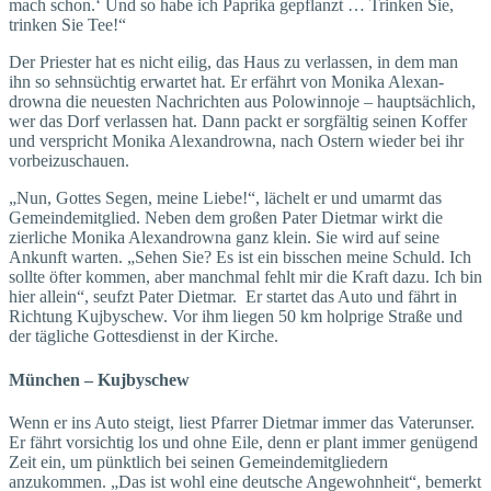
mach schon.‘ Und so habe ich Paprika gepflanzt … Trinken Sie,
trinken Sie Tee!“
Der Priester hat es nicht eilig, das Haus zu verlassen, in dem man
ihn so sehnsüchtig erwartet hat. Er erfährt von Monika Alexan­
drowna die neuesten Nachrichten aus Polowinnoje – hauptsächlich,
wer das Dorf verlassen hat. Dann packt er sorgfältig seinen Koffer
und verspricht Monika Alexan­drowna, nach Ostern wieder bei ihr
vorbeizuschauen.
„Nun, Gottes Segen, meine Liebe!“, lächelt er und umarmt das
Gemeindemitglied. Neben dem großen Pater Dietmar wirkt die
zierliche Monika Alexandrowna ganz klein. Sie wird auf seine
Ankunft warten. „Sehen Sie? Es ist ein bisschen meine Schuld. Ich
sollte öfter kommen, aber manchmal fehlt mir die Kraft dazu. Ich bin
hier allein“, seufzt Pater Dietmar. Er startet das Auto und fährt in
Richtung Kujbyschew. Vor ihm liegen 50 km holprige Straße und
der tägliche Gottesdienst in der Kirche.
München – Kujbyschew
Wenn er ins Auto steigt, liest Pfarrer Dietmar immer das Vaterunser.
Er fährt vorsichtig los und ohne Eile, denn er plant immer genügend
Zeit ein, um pünktlich bei seinen Gemeindemitgliedern
anzukommen. „Das ist wohl eine deutsche Angewohnheit“, bemerkt