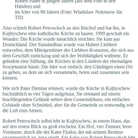
Robert Pader in jungen Jahren (auf dem Foto in den
Händen) und
im Alter von 96 Jahren (Foto: Wladislaw Nekrasow für
TD)
Also schrieb Robert Petrowitsch an den Bischof und bat ihn, in
Kujbyschew eine katholische Kirche zu bauen. 1999 geschah ein
Wunder: Die Kirche wurde tatsächlich errichtet. Sie kam aus
Deutschland. Der Standardbau wurde von Hubert Liebherr
entworfen, dem Miteigentümer des Liebherr-Konzerns, der sich aus
dem Geschäft zurückzog und sich der Wohltätigkeit widmete. Er
gründete eine Stiftung, die Kirchen in den Ländern der ehemaligen
Sowjetunion baute. Die Idee war einfach: den Gläubigen einen Ort
zu geben, an dem sie sich versammeln, beten und zusammen sein
können.
Wie sich Pater Dietmar erinnert, wurde die Kirche in Kujbyschew
buchstäblich in vier Tagen aufgebaut. Sie entstand auf einem
brachliegenden Gelände neben dem Gemeindehaus, ein einfaches
Gebäude ohne Schnörkel, aber für die Gemeinde so notwendig wie
die Luft zum Atmen.
Robert Petrowitsch selbst lebt in Kujbyschew, in einem Haus, das
auf den ersten Blick zu groß erscheint. Ein Hof, vier Zimmer, leere
Vorräume, durch die der Kater Fjodor, der mit seinem Besitzer
unzertrennlich ist, leise streift. Ein Sohn von Robert Petrowitsch lebt