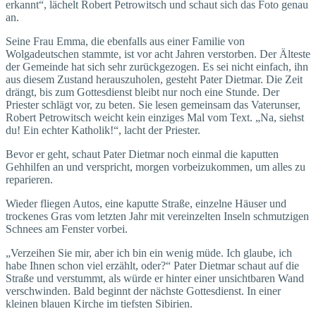
erkannt“, lächelt Robert Petrowitsch und schaut sich das Foto genau
an.
Seine Frau Emma, die ebenfalls aus einer Familie von
Wolgadeutschen stammte, ist vor acht Jahren verstorben. Der Älteste
der Gemeinde hat sich sehr zurückgezogen. Es sei nicht einfach, ihn
aus diesem Zustand herauszuholen, gesteht Pater Dietmar. Die Zeit
drängt, bis zum Gottesdienst bleibt nur noch eine Stunde. Der
Priester schlägt vor, zu beten. Sie lesen gemeinsam das Vaterunser,
Robert Petrowitsch weicht kein einziges Mal vom Text. „Na, siehst
du! Ein echter Katholik!“, lacht der Priester.
Bevor er geht, schaut Pater Dietmar noch einmal die kaputten
Gehhilfen an und verspricht, morgen vorbeizukommen, um alles zu
reparieren.
Wieder fliegen Autos, eine kaputte Straße, einzelne Häuser und
trockenes Gras vom letzten Jahr mit vereinzelten Inseln schmutzigen
Schnees am Fenster vorbei.
„Verzeihen Sie mir, aber ich bin ein wenig müde. Ich glaube, ich
habe Ihnen schon viel erzählt, oder?“ Pater Dietmar schaut auf die
Straße und verstummt, als würde er hinter einer unsichtbaren Wand
verschwinden. Bald beginnt der nächste Gottesdienst. In einer
kleinen blauen Kirche im tiefsten Sibirien.