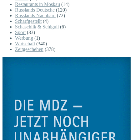
Restaurants in Moskau
(14)
Russlands Deutsche
(120)
Russlands Nachbarn
(72)
Scharfgestellt
(4)
Schaschlik & Schiguli
(6)
Sport
(83)
Werbung
(1)
Wirtschaft
(340)
Zeitgeschehen
(378)