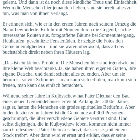
gelernt. Und dann ist da noch diese kindliche Treue und Einfachheit.
Wenn die Menschen hier jemanden lieben, sind sie bereit, alles zu
tun, was man von ihnen verlangt.
Er erinnert sich, wie er in den ersten Jahren nach seinem Umzug die
Natur bewunderte: Er fuhr mit Nonnen durch die Gegend, suchte
interessante Routen aus, fotografierte Bäume bei Sonnenuntergang,
Heuhaufen, geschnitzte Fensterläden. Er zeigte die Fotos den
Gemeindemitgliedern – und sie waren überrascht, dass all das
buchstäblich direkt neben ihren Häusern lag.
„Das ist ein kleines Problem. Die Menschen hier sind irgendwie auf
ihre kleine Welt beschränkt. Ja, sie haben ihren eigenen Garten, ihre
eigene Datscha, und damit scheint alles zu enden. Aber um sie
herum ist so viel Schönheit – man kann sich erholen, man kann sich
freuen, man kann das einfach betrachten.
Während seiner Jahre in Kujbyschew hat Pater Dietmar den Bau
eines neuen Gemeindehauses erreicht. Anfang der 2000er Jahre,
sagt er, hatten die Menschen ein großes spirituelles Bedürfnis. Aber
in den letzten zehn Jahren ist die Gemeinde auf 300 Personen
geschrumpft, die über verschiedene Gebiete verstreut sind. Und
selbst diejenigen, die in Kujbyschew leben, kommen nicht immer
zum Gottesdienst. Pater Dietmar scherzt, dass er sie „mit einem
Stock treibt“. Aber dann wird er ernst und erklärt, dass er seine