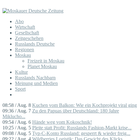
Abo
Wirtschaft
Gesellschaft
Zeitgeschehen
Russlands Deutsche
Regionen
Moskau
Freizeit in Moskau
Planet Moskau
Kultur
Russlands Nachbarn
Meinung und Medien
Sport
08:58 / Aug. 8
Kuchen vom Balkon: Wie ein Kochprojekt viral ging
09:36 / Aug. 7
Zu den Papuas über Deutschland: 180 Jahre
Miklucho...
09:54 / Aug. 6
Hände weg vom Kokoschnik!
10:25 / Aug. 5
Pleite statt Profit: Russlands Fashion-Markt krise...
09:08 / Aug. 5
Typ-C-Konto Russland: gesperrt & wieder freig...
09:22 / Aug. 4
Wildberries Logistik: Das Gewicht des Klicks