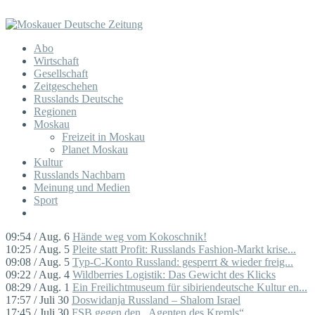
Abo
Wirtschaft
Gesellschaft
Zeitgeschehen
Russlands Deutsche
Regionen
Moskau
Freizeit in Moskau
Planet Moskau
Kultur
Russlands Nachbarn
Meinung und Medien
Sport
09:54 / Aug. 6
Hände weg vom Kokoschnik!
10:25 / Aug. 5
Pleite statt Profit: Russlands Fashion-Markt krise...
09:08 / Aug. 5
Typ-C-Konto Russland: gesperrt & wieder freig...
09:22 / Aug. 4
Wildberries Logistik: Das Gewicht des Klicks
08:29 / Aug. 1
Ein Freilichtmuseum für sibiriendeutsche Kultur en...
17:57 / Juli 30
Doswidanja Russland – Shalom Israel
17:45 / Juli 30
FSB gegen den „Agenten des Kremls“