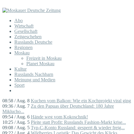
Abo
Wirtschaft
Gesellschaft
Zeitgeschehen
Russlands Deutsche
Regionen
Moskau
Freizeit in Moskau
Planet Moskau
Kultur
Russlands Nachbarn
Meinung und Medien
Sport
08:58 / Aug. 8
Kuchen vom Balkon: Wie ein Kochprojekt viral ging
09:36 / Aug. 7
Zu den Papuas über Deutschland: 180 Jahre
Miklucho...
09:54 / Aug. 6
Hände weg vom Kokoschnik!
10:25 / Aug. 5
Pleite statt Profit: Russlands Fashion-Markt krise...
09:08 / Aug. 5
Typ-C-Konto Russland: gesperrt & wieder freig...
09:22 / Aug. 4
Wildberries Logistik: Das Gewicht des Klicks