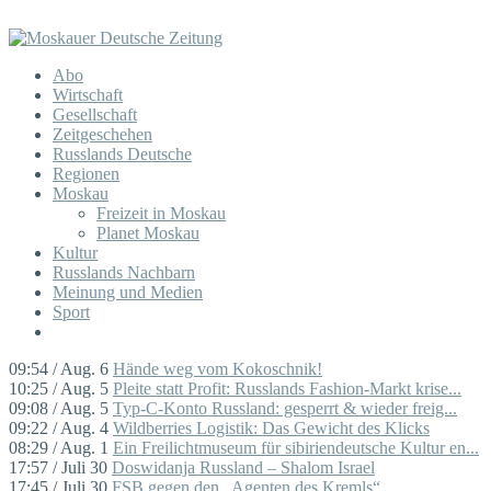
Abo
Wirtschaft
Gesellschaft
Zeitgeschehen
Russlands Deutsche
Regionen
Moskau
Freizeit in Moskau
Planet Moskau
Kultur
Russlands Nachbarn
Meinung und Medien
Sport
09:54 / Aug. 6
Hände weg vom Kokoschnik!
10:25 / Aug. 5
Pleite statt Profit: Russlands Fashion-Markt krise...
09:08 / Aug. 5
Typ-C-Konto Russland: gesperrt & wieder freig...
09:22 / Aug. 4
Wildberries Logistik: Das Gewicht des Klicks
08:29 / Aug. 1
Ein Freilichtmuseum für sibiriendeutsche Kultur en...
17:57 / Juli 30
Doswidanja Russland – Shalom Israel
17:45 / Juli 30
FSB gegen den „Agenten des Kremls“