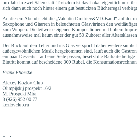
pro Jahr in zwei Sälen statt. Trotzdem ist das Lokal eigentlich nur f
sich dann auch noch hinter einem gut bestückten Bücherregal verbirgt
An diesem Abend steht die „Valentin Dmitriev&VD-Band“ auf der mit
Saxophone und Gitarren in beleuchteten Glasvitrinen den weitläufig
zum Wippen. Die teilweise eigenen Kompositionen mit hohem Improvisa
ausnahmsweise mal kaum einer der gut 50 Zuhörer aller Altersklasse
Der Blick auf den Teller und ins Glas verspricht dabei weitere sinnl
außergewöhnlichen Musik hergekommen sind, läuft auch die Gastronom
ein paar Desserts – auf eine Seite passen, besetzt die Barkarte hefti
Eintritt kommt auf bescheidene 300 Rubel, die Konsumationsrechnung 
Frank Ebbecke
Alexey Kozlov Club
Olimpijskij prospekt 16/2
M. Prospekt Mira
8 (926) 952 00 77
kozlovclub.ru