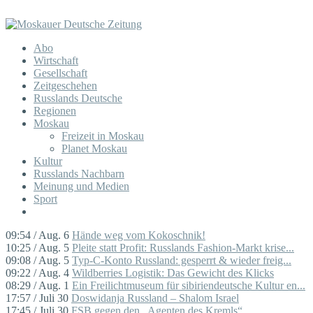
Abo
Wirtschaft
Gesellschaft
Zeitgeschehen
Russlands Deutsche
Regionen
Moskau
Freizeit in Moskau
Planet Moskau
Kultur
Russlands Nachbarn
Meinung und Medien
Sport
09:54 / Aug. 6
Hände weg vom Kokoschnik!
10:25 / Aug. 5
Pleite statt Profit: Russlands Fashion-Markt krise...
09:08 / Aug. 5
Typ-C-Konto Russland: gesperrt & wieder freig...
09:22 / Aug. 4
Wildberries Logistik: Das Gewicht des Klicks
08:29 / Aug. 1
Ein Freilichtmuseum für sibiriendeutsche Kultur en...
17:57 / Juli 30
Doswidanja Russland – Shalom Israel
17:45 / Juli 30
FSB gegen den „Agenten des Kremls“