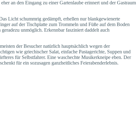
nd eher an den Eingang zu einer Gartenlaube erinnert und der Gastraum
Das Licht schummrig gedämpft, erhellen nur blankgewienerte
 Finger auf der Tischplatte zum Trommeln und Füße auf dem Boden
a geradezu unmöglich. Erkennbar fasziniert daddelt auch
e meisten der Besucher natürlich hauptsächlich wegen der
tigen wie griechischer Salat, einfache Pastagerichte, Suppen und
härfteres für Selbstfahrer. Eine waschechte Musikerkneipe eben. Der
chenkt für ein sozusagen ganzheitliches Feierabenderlebnis.