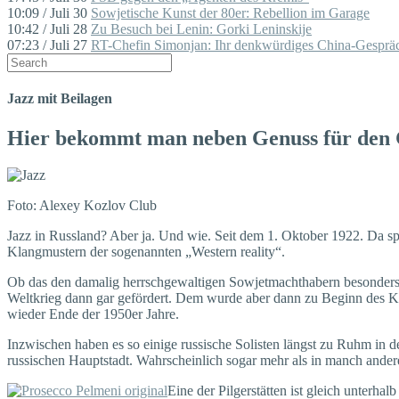
10:09 / Juli 30
Sowjetische Kunst der 80er: Rebellion im Garage
10:42 / Juli 28
Zu Besuch bei Lenin: Gorki Leninskije
07:23 / Juli 27
RT-Chefin Simonjan: Ihr denkwürdiges China-Gespräc
Jazz mit Beilagen
Hier bekommt man neben Genuss für den G
Foto: Alexey Kozlov Club
Jazz in Russland? Aber ja. Und wie. Seit dem 1. Oktober 1922. Da spi
Klangmustern der sogenannten „Western reality“.
Ob das den damalig herrschgewaltigen Sowjetmachthabern besonders gu
Weltkrieg dann gar gefördert. Dem wurde aber dann zu Beginn des Ka
wieder Ende der 1950er Jahre.
Inzwischen haben es so einige russische Solisten längst zu Ruhm in de
russischen Hauptstadt. Wahrscheinlich sogar mehr als in manch and
Eine der Pilgerstätten ist gleich unter