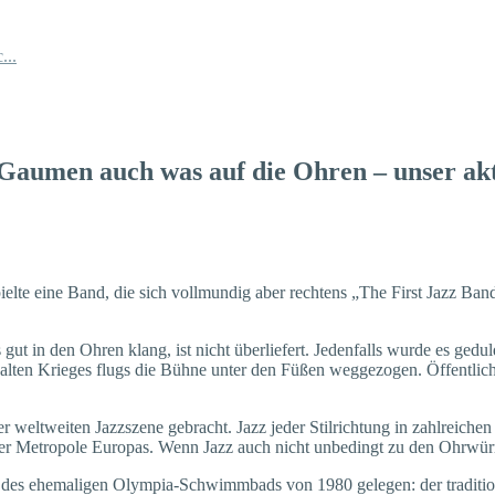
...
aumen auch was auf die Ohren – unser aktu
elte eine Band, die sich vollmundig aber rechtens „The First Jazz Band
t in den Ohren klang, ist nicht überliefert. Jedenfalls wurde es gedu
lten Krieges flugs die Bühne unter den Füßen weggezogen. Öffentlich
r weltweiten Jazzszene gebracht. Jazz jeder Stilrichtung in zahlreichen
erer Metropole Europas. Wenn Jazz auch nicht unbedingt zu den Ohrwü
halb des ehemaligen Olympia-Schwimmbads von 1980 gelegen: der traditi