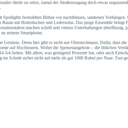
ür Insider direkt zu orten, zumal der Straßenzugang doch etwas unpasse
.
 Spotlights bestrahlten Bühne vor nachtblauen, samtenen Vorhängen. 
en Raum mit Bistrotischen und Ledersofas. Das junge Ensemble bringt
tionstalent machen schrill und virtuos Unterhaltungen überflüssig, j
n an seinem Smartphone.
iche Genüsse. Denn hier gibt es nicht nur Ohrenschmaus. Dafür, dass di
ie auf Hochtouren. Wobei die Speisenangebote – die üblichen Verdäch
ge 14 A4-Seiten. Mit allem, was genügend Prozente hat, oder auch Entsc
im Schnitt sicher nicht auf mehr als gut 1000 Rubel pro Nase. Fast ges