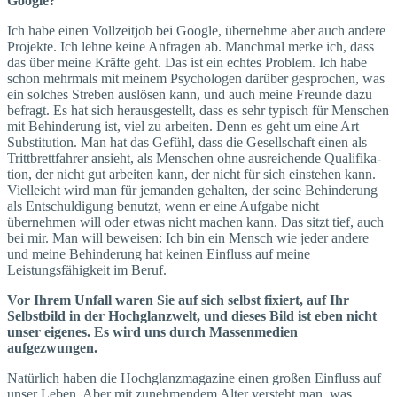
Google?
Ich habe einen Vollzeitjob bei Google, übernehme aber auch andere
Projekte. Ich lehne keine Anfragen ab. Manchmal merke ich, dass
das über meine Kräfte geht. Das ist ein echtes Problem. Ich habe
schon mehrmals mit meinem Psychologen darüber gesprochen, was
ein solches Streben auslösen kann, und auch meine Freunde dazu
befragt. Es hat sich herausgestellt, dass es sehr typisch für Menschen
mit Behinderung ist, viel zu arbeiten. Denn es geht um eine Art
Substitution. Man hat das Gefühl, dass die Gesellschaft einen als
Trittbrettfahrer ansieht, als Menschen ohne ausreichende Qualifika­
tion, der nicht gut arbeiten kann, der nicht für sich einstehen kann.
Vielleicht wird man für jemanden gehalten, der seine Behinderung
als Entschuldigung benutzt, wenn er eine Aufgabe nicht
übernehmen will oder etwas nicht machen kann. Das sitzt tief, auch
bei mir. Man will beweisen: Ich bin ein Mensch wie jeder andere
und meine Behinderung hat keinen Einfluss auf meine
Leistungsfähigkeit im Beruf.
Vor Ihrem Unfall waren Sie auf sich selbst fixiert, auf Ihr
Selbstbild in der Hochglanzwelt, und dieses Bild ist eben nicht
unser eigenes. Es wird uns durch Massenmedien
aufgezwungen.
Natürlich haben die Hochglanzmagazine einen großen Einfluss auf
unser Leben. Aber mit zunehmendem Alter versteht man, was