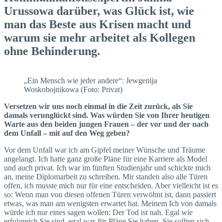
Urussowa darüber, was Glück ist, wie
man das Beste aus Krisen macht und
warum sie mehr arbeitet als Kollegen
ohne Behinderung.
„Ein Mensch wie jeder andere“: Jewgenija
Woskobojnikowa (Foto: Privat)
Versetzen wir uns noch einmal in die Zeit zurück, als Sie
damals verunglückt sind. Was würden Sie von Ihrer heutigen
Warte aus den beiden jungen Frauen – der vor und der nach
dem Unfall – mit auf den Weg geben?
Vor dem Unfall war ich am Gipfel meiner Wünsche und Träume
angelangt. Ich hatte ganz große Pläne für eine Karriere als Model
und auch privat. Ich war im fünften Studienjahr und schickte mich
an, meine Diplomarbeit zu schreiben. Mir standen also alle Türen
offen, ich musste mich nur für eine entscheiden. Aber vielleicht ist es
so: Wenn man von diesen offenen Türen verwöhnt ist, dann passiert
etwas, was man am wenigsten erwartet hat. Meinem Ich von damals
würde ich nur eines sagen wollen: Der Tod ist nah. Egal wie
erfolgreich Sie sind, egal was für Pläne Sie haben, Sie sollten sich