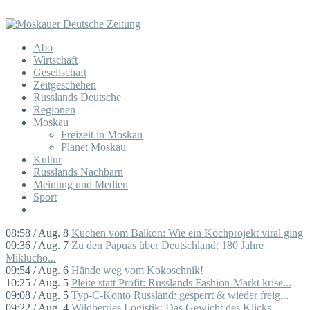
Abo
Wirtschaft
Gesellschaft
Zeitgeschehen
Russlands Deutsche
Regionen
Moskau
Freizeit in Moskau
Planet Moskau
Kultur
Russlands Nachbarn
Meinung und Medien
Sport
08:58 / Aug. 8
Kuchen vom Balkon: Wie ein Kochprojekt viral ging
09:36 / Aug. 7
Zu den Papuas über Deutschland: 180 Jahre
Miklucho...
09:54 / Aug. 6
Hände weg vom Kokoschnik!
10:25 / Aug. 5
Pleite statt Profit: Russlands Fashion-Markt krise...
09:08 / Aug. 5
Typ-C-Konto Russland: gesperrt & wieder freig...
09:22 / Aug. 4
Wildberries Logistik: Das Gewicht des Klicks