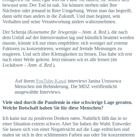
bewusst sein: Der Tod ist nah. Sie können sterben oder Ihre
Nächsten oder jemand in Ihrer Umgebung. Wenn man das begreift,
dann sieht man anders in die Zukunft. Und man beginnt, sein
Verhalten und seine Verantwortung anders wahrzunehmen.
Der Schenja (
Kosename für Jewgenija – Anm. d. Red.
), die nach
dem Unfall auf der Intensivstation lag und künstlich beatmet werden
musste, könnte ich nur eines empfehlen: sich weniger auf externe
Faktoren zu konzentrieren, weniger auf fremde Meinungen zu
reagieren. Und sich über Kleinigkeiten zu freuen. Das habe ich erst
nach einer Weile gelernt. Jetzt müssen wir es alle lernen (
im
Lockdown – Anm. d. Red.
).
Auf ihrem
YouTube-Kanal
interviewt Janina Urussowa
Menschen mit Behinderung. Die MDZ veröffentlicht
ausgewählte Interviews.
Viele sind durch die Pandemie in eine schwierige Lage geraten.
Welche Botschaft haben Sie für diese Menschen?
Ich kann nur zu positivem Denken raten. Natürlich fällt das in so
einer Situation extrem schwer. Aber Sie haben die Wahl: Entweder
Sie lassen sich von einer Negativsicht auf die Lage erdrücken und
malen sie sich in den schlimmsten Farben aus oder Sie konzentrieren