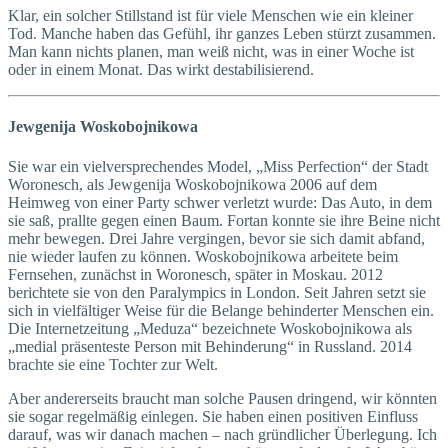
Klar, ein solcher Stillstand ist für viele Menschen wie ein kleiner
Tod. Manche haben das Gefühl, ihr ganzes Leben stürzt zusammen.
Man kann nichts planen, man weiß nicht, was in einer Woche ist
oder in einem Monat. Das wirkt destabilisierend.
Jewgenija Woskobojnikowa
Sie war ein vielversprechendes Model, „Miss Perfection“ der Stadt
Woronesch, als Jewgenija Woskobojnikowa 2006 auf dem
Heimweg von einer Party schwer verletzt wurde: Das Auto, in dem
sie saß, prallte gegen einen Baum. Fortan konnte sie ihre Beine nicht
mehr bewegen. Drei Jahre vergingen, bevor sie sich damit abfand,
nie wieder laufen zu können. Woskobojnikowa arbeitete beim
Fernsehen, zunächst in Woronesch, später in Moskau. 2012
berichtete sie von den Paralympics in London. Seit Jahren setzt sie
sich in vielfältiger Weise für die Belange behinderter Menschen ein.
Die Internetzeitung „Meduza“ bezeichnete Woskobojnikowa als
„medial präsenteste Person mit Behinderung“ in Russland. 2014
brachte sie eine Tochter zur Welt.
Aber andererseits braucht man solche Pausen dringend, wir könnten
sie sogar regelmäßig einlegen. Sie haben einen positiven Einfluss
darauf, was wir danach machen – nach gründlicher Überlegung. Ich