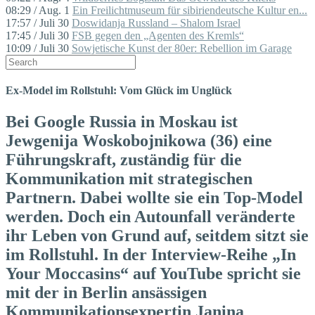
08:29 / Aug. 1
Ein Freilichtmuseum für sibiriendeutsche Kultur en...
17:57 / Juli 30
Doswidanja Russland – Shalom Israel
17:45 / Juli 30
FSB gegen den „Agenten des Kremls“
10:09 / Juli 30
Sowjetische Kunst der 80er: Rebellion im Garage
Ex-Model im Rollstuhl: Vom Glück im Unglück
Bei Google Russia in Moskau ist
Jewgenija Woskobojnikowa (36) eine
Führungskraft, zuständig für die
Kommunikation mit strate­gischen
Partnern. Dabei wollte sie ein Top-Model
werden. Doch ein Autounfall veränderte
ihr Leben von Grund auf, seitdem sitzt sie
im Rollstuhl. In der Interview-Reihe „In
Your Moccasins“ auf YouTube spricht sie
mit der in Berlin ansässigen
Kommunikationsexpertin Janina