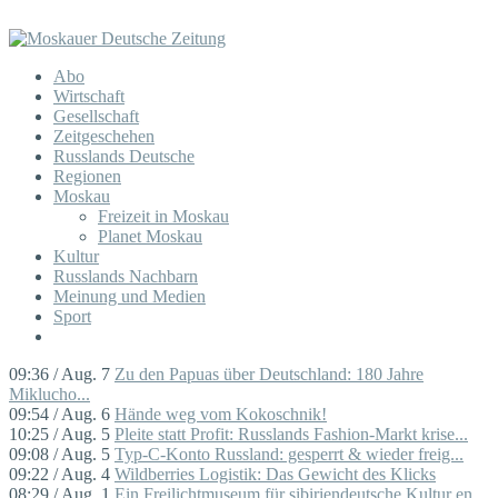
Abo
Wirtschaft
Gesellschaft
Zeitgeschehen
Russlands Deutsche
Regionen
Moskau
Freizeit in Moskau
Planet Moskau
Kultur
Russlands Nachbarn
Meinung und Medien
Sport
09:36 / Aug. 7
Zu den Papuas über Deutschland: 180 Jahre
Miklucho...
09:54 / Aug. 6
Hände weg vom Kokoschnik!
10:25 / Aug. 5
Pleite statt Profit: Russlands Fashion-Markt krise...
09:08 / Aug. 5
Typ-C-Konto Russland: gesperrt & wieder freig...
09:22 / Aug. 4
Wildberries Logistik: Das Gewicht des Klicks
08:29 / Aug. 1
Ein Freilichtmuseum für sibiriendeutsche Kultur en...