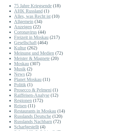
75 Jahre Kriegsende
(18)
AHK Russland
(1)
Alles, was Recht ist
(10)
Allgemein
(34)
Anzeigen
(22)
Coronavirus
(44)
Freizeit in Moskau
(217)
Gesellschaft
(464)
Kultur
(262)
Meinung und Medien
(72)
Meister & Magnete
(20)
Moskau
(307)
Musik
(2)
News
(2)
Planet Moskau
(11)
Politik
(1)
Prosecco & Pelmeni
(1)
Raiffeisen-Analyse
(12)
Regionen
(172)
Reisen
(11)
Restaurants in Moskau
(14)
Russlands Deutsche
(120)
Russlands Nachbarn
(72)
Scharfgestellt
(4)