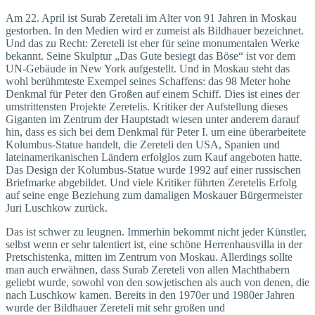
Am 22. April ist Surab Zeretali im Alter von 91 Jahren in Moskau
gestorben. In den Medien wird er zumeist als Bildhauer bezeichnet.
Und das zu Recht: Zereteli ist eher für seine monumentalen Werke
bekannt. Seine Skulptur „Das Gute besiegt das Böse“ ist vor dem
UN-Gebäude in New York aufgestellt. Und in Moskau steht das
wohl berühmteste Exempel seines Schaffens: das 98 Meter hohe
Denkmal für Peter den Großen auf einem Schiff. Dies ist eines der
umstrittensten Projekte Zeretelis. Kritiker der Aufstellung dieses
Giganten im Zentrum der Hauptstadt wiesen unter anderem darauf
hin, dass es sich bei dem Denkmal für Peter I. um eine überarbeitete
Kolumbus-Statue handelt, die Zereteli den USA, Spanien und
lateinamerikanischen Ländern erfolglos zum Kauf angeboten hatte.
Das Design der Kolumbus-Statue wurde 1992 auf einer russischen
Briefmarke abgebildet. Und viele Kritiker führten Zeretelis Erfolg
auf seine enge Beziehung zum damaligen Moskauer Bürgermeister
Juri Luschkow zurück.
Das ist schwer zu leugnen. Immerhin bekommt nicht jeder Künstler,
selbst wenn er sehr talentiert ist, eine schöne Herrenhausvilla in der
Pretschistenka, mitten im Zentrum von Moskau. Allerdings sollte
man auch erwähnen, dass Surab Zereteli von allen Machthabern
geliebt wurde, sowohl von den sowjetischen als auch von denen, die
nach Luschkow kamen. Bereits in den 1970er und 1980er Jahren
wurde der Bildhauer Zereteli mit sehr großen und