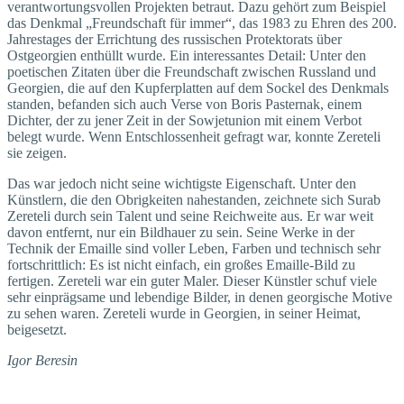
verantwortungsvollen Projekten betraut. Dazu gehört zum Beispiel
das Denkmal „Freundschaft für immer“, das 1983 zu Ehren des 200.
Jahrestages der Errichtung des russischen Protektorats über
Ostgeorgien enthüllt wurde. Ein interessantes Detail: Unter den
poetischen Zitaten über die Freundschaft zwischen Russland und
Georgien, die auf den Kupferplatten auf dem Sockel des Denkmals
standen, befanden sich auch Verse von Boris Pasternak, einem
Dichter, der zu jener Zeit in der Sowjetunion mit einem Verbot
belegt wurde. Wenn Entschlossenheit gefragt war, konnte Zereteli
sie zeigen.
Das war jedoch nicht seine wichtigste Eigenschaft. Unter den
Künstlern, die den Obrigkeiten nahestanden, zeichnete sich Surab
Zereteli durch sein Talent und seine Reichweite aus. Er war weit
davon entfernt, nur ein Bildhauer zu sein. Seine Werke in der
Technik der Emaille sind voller Leben, Farben und technisch sehr
fortschrittlich: Es ist nicht einfach, ein großes Emaille-Bild zu
fertigen. Zereteli war ein guter Maler. Dieser Künstler schuf viele
sehr einprägsame und lebendige Bilder, in denen georgische Motive
zu sehen waren. Zereteli wurde in Georgien, in seiner Heimat,
beigesetzt.
Igor Beresin