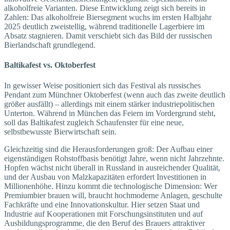
alkoholfreie Varianten. Diese Entwicklung zeigt sich bereits in
Zahlen: Das alkoholfreie Biersegment wuchs im ersten Halbjahr
2025 deutlich zweistellig, während traditionelle Lagerbiere im
Absatz stagnieren. Damit verschiebt sich das Bild der russischen
Bierlandschaft grundlegend.
Baltikafest vs. Oktoberfest
In gewisser Weise positioniert sich das Festival als russisches
Pendant zum Münchner Oktoberfest (wenn auch das zweite deutlich
größer ausfällt) – allerdings mit einem stärker industriepolitischen
Unterton. Während in München das Feiern im Vordergrund steht,
soll das Baltikafest zugleich Schaufenster für eine neue,
selbstbewusste Bierwirtschaft sein.
Gleichzeitig sind die Herausforderungen groß: Der Aufbau einer
eigenständigen Rohstoffbasis benötigt Jahre, wenn nicht Jahrzehnte.
Hopfen wächst nicht überall in Russland in ausreichender Qualität,
und der Ausbau von Malzkapazitäten erfordert Investitionen in
Millionenhöhe. Hinzu kommt die technologische Dimension: Wer
Premiumbier brauen will, braucht hochmoderne Anlagen, geschulte
Fachkräfte und eine Innovationskultur. Hier setzen Staat und
Industrie auf Kooperationen mit Forschungsinstituten und auf
Ausbildungsprogramme, die den Beruf des Brauers attraktiver