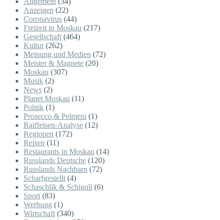
Allgemein
(34)
Anzeigen
(22)
Coronavirus
(44)
Freizeit in Moskau
(217)
Gesellschaft
(464)
Kultur
(262)
Meinung und Medien
(72)
Meister & Magnete
(20)
Moskau
(307)
Musik
(2)
News
(2)
Planet Moskau
(11)
Politik
(1)
Prosecco & Pelmeni
(1)
Raiffeisen-Analyse
(12)
Regionen
(172)
Reisen
(11)
Restaurants in Moskau
(14)
Russlands Deutsche
(120)
Russlands Nachbarn
(72)
Scharfgestellt
(4)
Schaschlik & Schiguli
(6)
Sport
(83)
Werbung
(1)
Wirtschaft
(340)