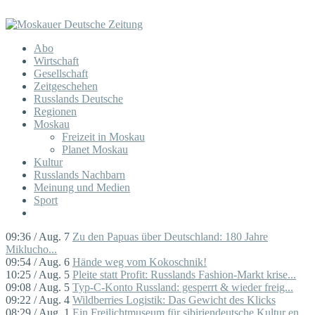
Abo
Wirtschaft
Gesellschaft
Zeitgeschehen
Russlands Deutsche
Regionen
Moskau
Freizeit in Moskau
Planet Moskau
Kultur
Russlands Nachbarn
Meinung und Medien
Sport
09:36 / Aug. 7
Zu den Papuas über Deutschland: 180 Jahre
Miklucho...
09:54 / Aug. 6
Hände weg vom Kokoschnik!
10:25 / Aug. 5
Pleite statt Profit: Russlands Fashion-Markt krise...
09:08 / Aug. 5
Typ-C-Konto Russland: gesperrt & wieder freig...
09:22 / Aug. 4
Wildberries Logistik: Das Gewicht des Klicks
08:29 / Aug. 1
Ein Freilichtmuseum für sibiriendeutsche Kultur en...