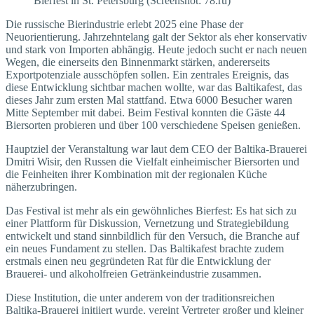
Bierfest in St. Petersburg (Screenshot: 78.ru)
Die russische Bierindustrie erlebt 2025 eine Phase der
Neuorientierung. Jahrzehntelang galt der Sektor als eher konservativ
und stark von Importen abhängig. Heute jedoch sucht er nach neuen
Wegen, die einerseits den Binnenmarkt stärken, andererseits
Exportpotenziale ausschöpfen sollen. Ein zentrales Ereignis, das
diese Entwicklung sichtbar machen wollte, war das Baltikafest, das
dieses Jahr zum ersten Mal stattfand. Etwa 6000 Besucher waren
Mitte September mit dabei. Beim Festival konnten die Gäste 44
Biersorten probieren und über 100 verschiedene Speisen genießen.
Hauptziel der Veranstaltung war laut dem CEO der Baltika-Brauerei
Dmitri Wisir, den Russen die Vielfalt einheimischer Biersorten und
die Feinheiten ihrer Kombination mit der regionalen Küche
näherzubringen.
Das Festival ist mehr als ein gewöhnliches Bierfest: Es hat sich zu
einer Plattform für Diskussion, Vernetzung und Strategiebildung
entwickelt und stand sinnbildlich für den Versuch, die Branche auf
ein neues Fundament zu stellen. Das Baltikafest brachte zudem
erstmals einen neu gegründeten Rat für die Entwicklung der
Brauerei- und alkoholfreien Getränkeindustrie zusammen.
Diese Institution, die unter anderem von der traditionsreichen
Baltika-Brauerei initiiert wurde, vereint Vertreter großer und kleiner