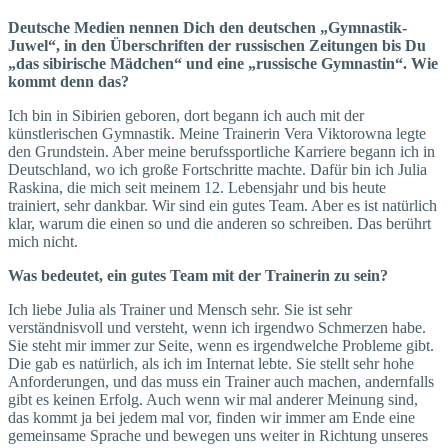
Deutsche Medien nennen Dich den deutschen „Gymnastik-
Juwel“, in den Überschriften der russischen Zeitungen bis Du
„das sibirische Mädchen“ und eine „russische Gymnastin“. Wie
kommt denn das?
Ich bin in Sibirien geboren, dort begann ich auch mit der
künstlerischen Gymnastik. Meine Trainerin Vera Viktorowna legte
den Grundstein. Aber meine berufssportliche Karriere begann ich in
Deutschland, wo ich große Fortschritte machte. Dafür bin ich Julia
Raskina, die mich seit meinem 12. Lebensjahr und bis heute
trainiert, sehr dankbar. Wir sind ein gutes Team. Aber es ist natürlich
klar, warum die einen so und die anderen so schreiben. Das berührt
mich nicht.
Was bedeutet, ein gutes Team mit der Trainerin zu sein?
Ich liebe Julia als Trainer und Mensch sehr. Sie ist sehr
verständnisvoll und versteht, wenn ich irgendwo Schmerzen habe.
Sie steht mir immer zur Seite, wenn es irgendwelche Probleme gibt.
Die gab es natürlich, als ich im Internat lebte. Sie stellt sehr hohe
Anforderungen, und das muss ein Trainer auch machen, andernfalls
gibt es keinen Erfolg. Auch wenn wir mal anderer Meinung sind,
das kommt ja bei jedem mal vor, finden wir immer am Ende eine
gemeinsame Sprache und bewegen uns weiter in Richtung unseres