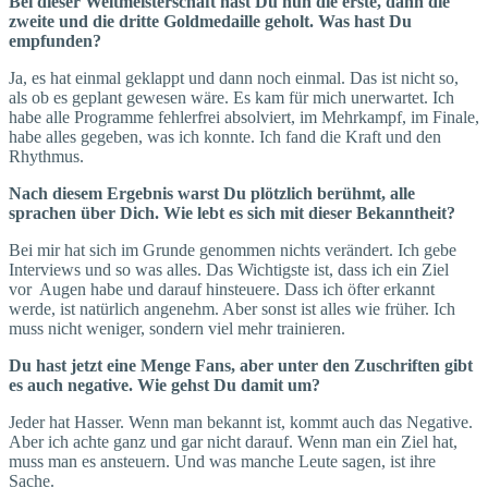
Bei dieser Weltmeisterschaft hast Du nun die erste, dann die
zweite und die dritte Goldmedaille geholt. Was hast Du
empfunden?
Ja, es hat einmal geklappt und dann noch einmal. Das ist nicht so,
als ob es geplant gewesen wäre. Es kam für mich unerwartet. Ich
habe alle Programme fehlerfrei absolviert, im Mehrkampf, im Finale,
habe alles gegeben, was ich konnte. Ich fand die Kraft und den
Rhythmus.
Nach diesem Ergebnis warst Du plötzlich berühmt, alle
sprachen über Dich. Wie lebt es sich mit dieser Bekanntheit?
Bei mir hat sich im Grunde genommen nichts verändert. Ich gebe
Interviews und so was alles. Das Wichtigste ist, dass ich ein Ziel
vor Augen habe und darauf hinsteuere. Dass ich öfter erkannt
werde, ist natürlich angenehm. Aber sonst ist alles wie früher. Ich
muss nicht weniger, sondern viel mehr trainieren.
Du hast jetzt eine Menge Fans, aber unter den Zuschriften gibt
es auch negative. Wie gehst Du damit um?
Jeder hat Hasser. Wenn man bekannt ist, kommt auch das Negative.
Aber ich achte ganz und gar nicht darauf. Wenn man ein Ziel hat,
muss man es ansteuern. Und was manche Leute sagen, ist ihre
Sache.