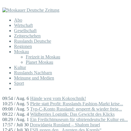
Abo
Wirtschaft
Gesellschaft
Zeitgeschehen
Russlands Deutsche
Regionen
Moskau
Freizeit in Moskau
Planet Moskau
Kultur
Russlands Nachbarn
Meinung und Medien
Sport
09:54 / Aug. 6
Hände weg vom Kokoschnik!
10:25 / Aug. 5
Pleite statt Profit: Russlands Fashion-Markt krise...
09:08 / Aug. 5
Typ-C-Konto Russland: gesperrt & wieder freig...
09:22 / Aug. 4
Wildberries Logistik: Das Gewicht des Klicks
08:29 / Aug. 1
Ein Freilichtmuseum für sibiriendeutsche Kultur en...
17:57 / Juli 30
Doswidanja Russland – Shalom Israel
17:45 / Juli 30
FSB gegen den „Agenten des Kremls“