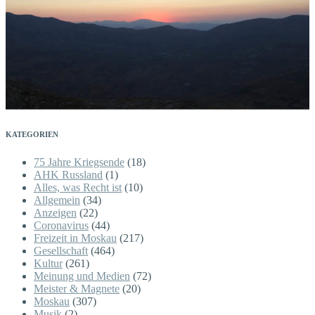
KATEGORIEN
75 Jahre Kriegsende
(18)
AHK Russland
(1)
Alles, was Recht ist
(10)
Allgemein
(34)
Anzeigen
(22)
Coronavirus
(44)
Freizeit in Moskau
(217)
Gesellschaft
(464)
Kultur
(261)
Meinung und Medien
(72)
Meister & Magnete
(20)
Moskau
(307)
Musik
(2)