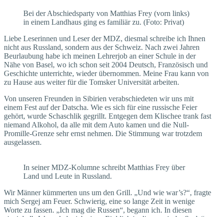
Bei der Abschiedsparty von Matthias Frey (vorn links)
in einem Landhaus ging es familiär zu. (Foto: Privat)
Liebe Leserinnen und Leser der MDZ, diesmal schreibe ich Ihnen
nicht aus Russland, sondern aus der Schweiz. Nach zwei Jahren
Beurlaubung habe ich meinen Lehrerjob an einer Schule in der
Nähe von Basel, wo ich schon seit 2004 Deutsch, Französisch und
Geschichte unterrichte, wieder übernommen. Meine Frau kann von
zu Hause aus weiter für die Tomsker Universität arbeiten.
Von unseren Freunden in Sibirien verabschiedeten wir uns mit
einem Fest auf der Datscha. Wie es sich für eine russische Feier
gehört, wurde Schaschlik gegrillt. Entgegen dem Klischee trank fast
niemand Alkohol, da alle mit dem Auto kamen und die Null-
Promille-Grenze sehr ernst nehmen. Die Stimmung war trotzdem
ausgelassen.
In seiner MDZ-Kolumne schreibt Matthias Frey über
Land und Leute in Russland.
Wir Männer kümmerten uns um den Grill. „Und wie war’s?“, fragte
mich Sergej am Feuer. Schwierig, eine so lange Zeit in wenige
Worte zu fassen. „Ich mag die Russen“, begann ich. In diesen