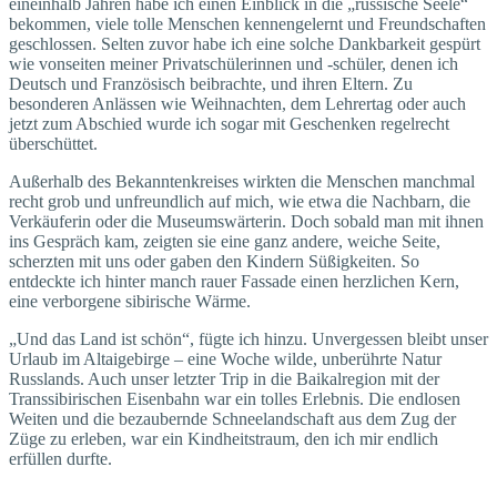
eineinhalb Jahren habe ich einen Einblick in die „russische Seele“
bekommen, viele tolle Menschen kennengelernt und Freundschaften
geschlossen. Selten zuvor habe ich eine solche Dankbarkeit gespürt
wie vonseiten meiner Privatschülerinnen und -schüler, denen ich
Deutsch und Französisch beibrachte, und ihren Eltern. Zu
besonderen Anlässen wie Weihnachten, dem Lehrertag oder auch
jetzt zum Abschied wurde ich sogar mit Geschenken regelrecht
überschüttet.
Außerhalb des Bekanntenkreises wirkten die Menschen manchmal
recht grob und unfreundlich auf mich, wie etwa die Nachbarn, die
Verkäuferin oder die Museumswärterin. Doch sobald man mit ihnen
ins Gespräch kam, zeigten sie eine ganz andere, weiche Seite,
scherzten mit uns oder gaben den Kindern Süßigkeiten. So
entdeckte ich hinter manch rauer Fassade einen herzlichen Kern,
eine verborgene sibirische Wärme.
„Und das Land ist schön“, fügte ich hinzu. Unvergessen bleibt unser
Urlaub im Altaigebirge – eine Woche wilde, unberührte Natur
Russlands. Auch unser letzter Trip in die Baikalregion mit der
Transsibirischen Eisenbahn war ein tolles Erlebnis. Die endlosen
Weiten und die bezaubernde Schneelandschaft aus dem Zug der
Züge zu erleben, war ein Kindheitstraum, den ich mir endlich
erfüllen durfte.