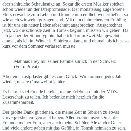
aber zahlreiche Schaulustige an. Sogar die ersten Musiker spielten
schon wieder an der Uferpromenade. Der monatelang zugefrorene
Fluss erwachte zum Leben und konnte nun endlich weiterfließen, so
wie auch wir weitergezogen sind. Mit dem einbrechenden Frühling
ist für uns ein neuer Lebensabschnitt angebrochen. Ausgerechnet
jetzt, wo die schönste Zeit in Tomsk beginnt, mussten wir gehen. Da
ich ja eher der Strandtyp bin, habe ich darum zwei Mal geweint –
einmal, als ich im Winter in Sibirien ankam, und einmal, als ich es so
kurz vor dem Sommer verlassen musste.
Matthias Frey mit seiner Familie zurück in der Schweiz
(Foto: Privat)
Aber ein Trostpflaster gibt es zum Glück: Wir kommen jedes Jahr
wieder, unsere Oma wohnt ja hier.
Es hat mir viel Freude bereitet, meine Erlebnisse mit der MDZ-
Leserschaft zu teilen. Ich bedanke mich herzlich für die
Zusammenarbeit.
Der größte Dank gilt denen, die meine Zeit in Sibirien zu etwas
Unvergesslichem gemacht haben. Allen voran unsere Oma, die
Freunde meiner Frau, aber auch meine Schüler, Alexander Geier
und viele andere gaben mir das Gefühl, in Tomsk heimisch zu sein.