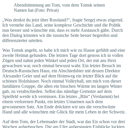
Abendstimmung am Tom, vom dem Tomsk seinen
Namen hat (Foto: Privat)
„Was denkst du jetzt über Russland?“, fragte Sergej etwas zögernd.
Ich verstehe das Land, seine komplexe Geschichte und die Politik
nun besser und wünschte mir, dass es mehr Austausch gäbe. Durch
den Dialog könnten wir die rus­sische Seite besser begreifen und
differenzierter urteilen.
Was Tomsk angeht, so habe ich mich wie zu Hause gefühlt und eine
zweite Heimat gefunden. Die letzten Tage dort genoss ich in vollen
Zügen und nahm jeden Winkel und jeden Ort, der mir ans Herz
gewachsen war, noch einmal bewusst wahr. Ein letzter Besuch im
Deutsch-Russischen Haus, ein Abschiedsbier mit dessen Direktor
Alexander Geier und auf dem Heimweg ein letzter Blick auf die
schönen Holzhäuser. Noch einmal Volleyball, um mich von dieser
familiären Gruppe, die allen ein bisschen Wärme im langen Winter
gab, zu verabschieden. Selbst das ständige Gemotze auf dem
Spielfeld werde ich vermissen. Ein letztes „Blin“ (Verdammt) bei
einem verlorenen Punkt, ein letztes Umarmen nach dem
gewonnenen Satz. Am Ende drückten wir uns die verschwitzte
Hand und alle wünschten mir Glück für mein Leben in der Schweiz.
Auf dem Tom, der Lebensader der Stadt, war das Eis schon vor drei
Wochen aufgebrochen. Die am Ufer aufgestauten Eisblöcke lockten