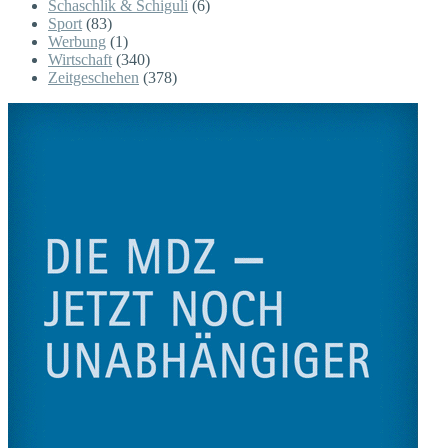
Schaschlik & Schiguli
(6)
Sport
(83)
Werbung
(1)
Wirtschaft
(340)
Zeitgeschehen
(378)