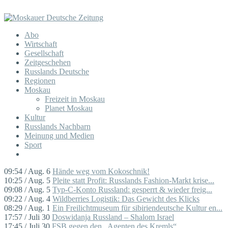
Abo
Wirtschaft
Gesellschaft
Zeitgeschehen
Russlands Deutsche
Regionen
Moskau
Freizeit in Moskau
Planet Moskau
Kultur
Russlands Nachbarn
Meinung und Medien
Sport
09:54 / Aug. 6
Hände weg vom Kokoschnik!
10:25 / Aug. 5
Pleite statt Profit: Russlands Fashion-Markt krise...
09:08 / Aug. 5
Typ-C-Konto Russland: gesperrt & wieder freig...
09:22 / Aug. 4
Wildberries Logistik: Das Gewicht des Klicks
08:29 / Aug. 1
Ein Freilichtmuseum für sibiriendeutsche Kultur en...
17:57 / Juli 30
Doswidanja Russland – Shalom Israel
17:45 / Juli 30
FSB gegen den „Agenten des Kremls“