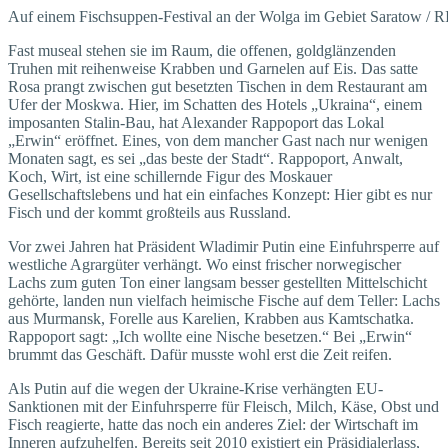
Auf einem Fischsuppen-Festival an der Wolga im Gebiet Saratow / R
Fast museal stehen sie im Raum, die offenen, goldglänzenden
Truhen mit reihenweise Krabben und Garnelen auf Eis. Das satte
Rosa prangt zwischen gut besetzten Tischen in dem Restaurant am
Ufer der Moskwa. Hier, im Schatten des Hotels „Ukraina“, einem
imposanten Stalin-Bau, hat Alexander Rappoport das Lokal
„Erwin“ eröffnet. Eines, von dem mancher Gast nach nur wenigen
Monaten sagt, es sei „das beste der Stadt“. Rappoport, Anwalt,
Koch, Wirt, ist eine schillernde Figur des Moskauer
Gesellschaftslebens und hat ein einfaches Konzept: Hier gibt es nur
Fisch und der kommt großteils aus Russland.
Vor zwei Jahren hat Präsident Wladimir Putin eine Einfuhrsperre auf
westliche Agrargüter verhängt. Wo einst frischer norwegischer
Lachs zum guten Ton einer langsam besser gestellten Mittelschicht
gehörte, landen nun vielfach heimische Fische auf dem Teller: Lachs
aus Murmansk, Forelle aus Karelien, Krabben aus Kamtschatka.
Rappoport sagt: „Ich wollte eine Nische besetzen.“ Bei „Erwin“
brummt das Geschäft. Dafür musste wohl erst die Zeit reifen.
Als Putin auf die wegen der Ukraine-Krise verhängten EU-
Sanktionen mit der Einfuhrsperre für Fleisch, Milch, Käse, Obst und
Fisch reagierte, hatte das noch ein anderes Ziel: der Wirtschaft im
Inneren aufzuhelfen. Bereits seit 2010 existiert ein Präsidialerlass,