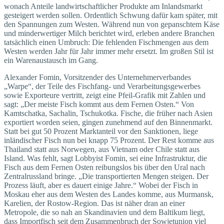
wonach Anteile landwirtschaftlicher Produkte am Inlandsmarkt
gesteigert werden sollen. Ordentlich Schwung dafür kam später, mit
den Spannungen zum Westen. Während nun von gepanschtem Käse
und minderwertiger Milch berichtet wird, erleben andere Branchen
tatsächlich einen Umbruch: Die fehlenden Fischmengen aus dem
Westen werden Jahr für Jahr immer mehr ersetzt. Im großen Stil ist
ein Warenaustausch im Gang.
Alexander Fomin, Vorsitzender des Unternehmerverbandes
„Warpe“, der Teile des Fischfang- und Verarbeitungsgewerbes
sowie Exporteure vertritt, zeigt eine Pfeil-Grafik mit Zahlen und
sagt: „Der meiste Fisch kommt aus dem Fernen Osten.“ Von
Kamtschatka, Sachalin, Tschukotka. Fische, die früher nach Asien
exportiert worden seien, gingen zunehmend auf den Binnenmarkt.
Statt bei gut 50 Prozent Marktanteil vor den Sanktionen, liege
inländischer Fisch nun bei knapp 75 Prozent. Der Rest komme aus
Thailand statt aus Norwegen, aus Vietnam oder Chile statt aus
Island. Was fehlt, sagt Lobbyist Fomin, sei eine Infrastruktur, die
Fisch aus dem Fernen Osten reibungslos bis über den Ural nach
Zentralrussland bringe. „Die transportierten Mengen steigen. Der
Prozess läuft, aber es dauert einige Jahre.“ Wobei der Fisch in
Moskau eher aus dem Westen des Landes komme, aus Murmansk,
Karelien, der Rostow-Region. Das ist näher dran an einer
Metropole, die so nah an Skandinavien und dem Baltikum liegt,
dass Importfisch seit dem Zusammenbruch der Sowjetunion viel