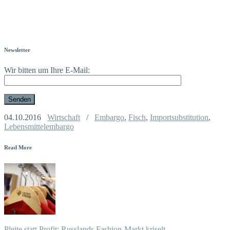
Newsletter
Wir bitten um Ihre E-Mail:
04.10.2016
Wirtschaft
/
Embargo
,
Fisch
,
Importsubstitution
,
Lebensmittelembargo
Read More
Pleite statt Profit: Russlands Fashion-Markt kriselt