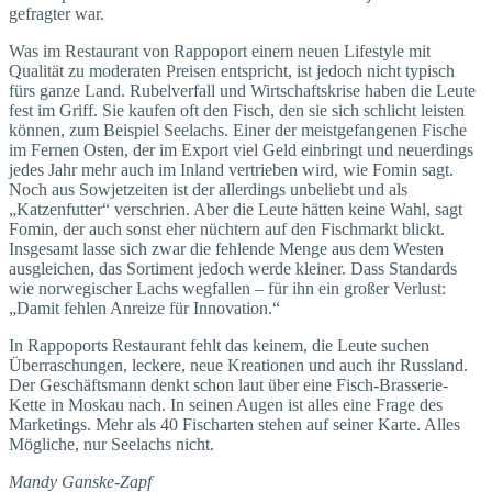
gefragter war.
Was im Restaurant von Rappoport einem neuen Lifestyle mit
Qualität zu moderaten Preisen entspricht, ist jedoch nicht typisch
fürs ganze Land. Rubelverfall und Wirtschaftskrise haben die Leute
fest im Griff. Sie kaufen oft den Fisch, den sie sich schlicht leisten
können, zum Beispiel Seelachs. Einer der meistgefangenen Fische
im Fernen Osten, der im Export viel Geld einbringt und neuerdings
jedes Jahr mehr auch im Inland vertrieben wird, wie Fomin sagt.
Noch aus Sowjetzeiten ist der allerdings unbeliebt und als
„Katzenfutter“ verschrien. Aber die Leute hätten keine Wahl, sagt
Fomin, der auch sonst eher nüchtern auf den Fischmarkt blickt.
Insgesamt lasse sich zwar die fehlende Menge aus dem Westen
ausgleichen, das Sortiment jedoch werde kleiner. Dass Standards
wie norwegischer Lachs wegfallen – für ihn ein großer Verlust:
„Damit fehlen Anreize für Innovation.“
In Rappoports Restaurant fehlt das keinem, die Leute suchen
Überraschungen, leckere, neue Kreationen und auch ihr Russland.
Der Geschäftsmann denkt schon laut über eine Fisch-Brasserie-
Kette in Moskau nach. In seinen Augen ist alles eine Frage des
Marketings. Mehr als 40 Fischarten stehen auf seiner Karte. Alles
Mögliche, nur Seelachs nicht.
Mandy Ganske-Zapf