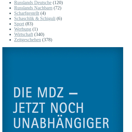
Russlands Deutsche
(120)
Russlands Nachbarn
(72)
Scharfgestellt
(4)
Schaschlik & Schiguli
(6)
Sport
(83)
Werbung
(1)
Wirtschaft
(340)
Zeitgeschehen
(378)