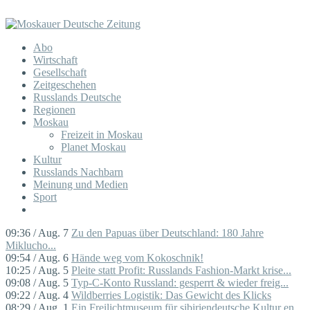
Abo
Wirtschaft
Gesellschaft
Zeitgeschehen
Russlands Deutsche
Regionen
Moskau
Freizeit in Moskau
Planet Moskau
Kultur
Russlands Nachbarn
Meinung und Medien
Sport
09:36 / Aug. 7
Zu den Papuas über Deutschland: 180 Jahre
Miklucho...
09:54 / Aug. 6
Hände weg vom Kokoschnik!
10:25 / Aug. 5
Pleite statt Profit: Russlands Fashion-Markt krise...
09:08 / Aug. 5
Typ-C-Konto Russland: gesperrt & wieder freig...
09:22 / Aug. 4
Wildberries Logistik: Das Gewicht des Klicks
08:29 / Aug. 1
Ein Freilichtmuseum für sibiriendeutsche Kultur en...