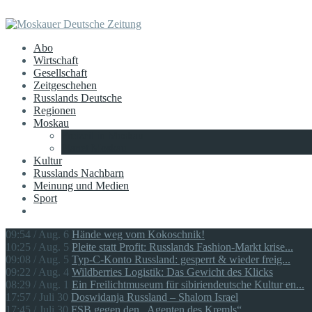
Abo
Wirtschaft
Gesellschaft
Zeitgeschehen
Russlands Deutsche
Regionen
Moskau
Freizeit in Moskau
Planet Moskau
Kultur
Russlands Nachbarn
Meinung und Medien
Sport
09:54 / Aug. 6
Hände weg vom Kokoschnik!
10:25 / Aug. 5
Pleite statt Profit: Russlands Fashion-Markt krise...
09:08 / Aug. 5
Typ-C-Konto Russland: gesperrt & wieder freig...
09:22 / Aug. 4
Wildberries Logistik: Das Gewicht des Klicks
08:29 / Aug. 1
Ein Freilichtmuseum für sibiriendeutsche Kultur en...
17:57 / Juli 30
Doswidanja Russland – Shalom Israel
17:45 / Juli 30
FSB gegen den „Agenten des Kremls“