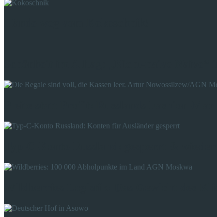
Hände weg vom Kokoschnik!
Schönheit im Alltag: „Nicht-naive Naive“ 
Pleite statt Profit: Russlands Fashion-Mark
Typ-C-Konto Russland: gesperrt & wieder
Wildberries Logistik: Das Gewicht des Kli