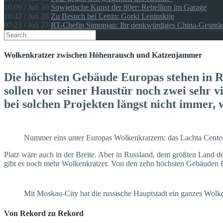
10:09 / Juli 30
Sowjetische Kunst der 80er: Rebellion im Garage
10:42 / Juli 28
Zu Besuch bei Lenin: Gorki Leninskije
07:23 / Juli 27
RT-Chefin Simonjan: Ihr denkwürdiges China-Gespräc
Wolkenkratzer zwischen Höhenrausch und Katzenjammer
Die höchsten Gebäude Europas stehen in Ru
sollen vor seiner Haustür noch zwei sehr vi
bei solchen Projekten längst nicht immer, w
Nummer eins unter Europas Wolkenkratzern: das Lachta Center
Platz wäre auch in der Breite. Aber in Russland, dem größten Land 
gibt es noch mehr Wolkenkratzer. Von den zehn höchsten Gebäuden Eu
Mit Moskau-City hat die russische Hauptstadt ein ganzes Wolke
Von Rekord zu Rekord