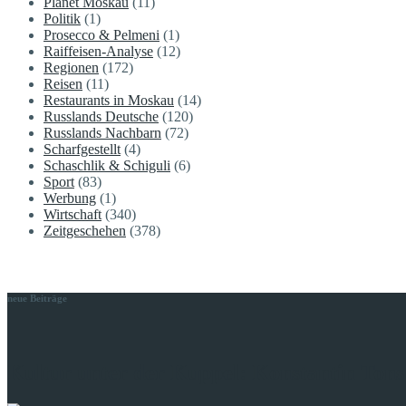
Planet Moskau
(11)
Politik
(1)
Prosecco & Pelmeni
(1)
Raiffeisen-Analyse
(12)
Regionen
(172)
Reisen
(11)
Restaurants in Moskau
(14)
Russlands Deutsche
(120)
Russlands Nachbarn
(72)
Scharfgestellt
(4)
Schaschlik & Schiguli
(6)
Sport
(83)
Werbung
(1)
Wirtschaft
(340)
Zeitgeschehen
(378)
neue Beiträge
Kultur unter der Kuppel: Konstantin Tons 