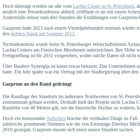
Doch überragt werden sie alle vom
Lachta Center in St. Peters­burg
, d
neulich eine Pressekonferenz abhielt, eröffnete er sie mit einem Sch
Andernfalls müsse man drei Stunden die Erzählungen von Gazprom-Chef
Gazprom hatte 2023 nach einem Vierteljahrhundert erstmals wieder r
den
tiefsten Stand seit Sommer 2013
.
Nichtsdestotrotz wurde beim St. Petersburger Wirtschaftsforum Anfa
Lachta Centers am Finnischen Meerbusen unterzeichnet. Ihre Höhe w
Fertigstellung ist für 2031 vorgesehen, wobei solche Daten oft nicht 
Über Bauherr Synergija ist kaum etwas bekannt. Das Unternehmen soll 
hatte. Ein Jahr später war ein Vertrag mit der Stadtregierung über d
Gazprom an den Rand gedrängt
Die Randlage des Standorts im äußersten Nordwesten von St. Petersbu
zentrumsnah gebaut werden. Deshalb hieß das Projekt nicht Lachta C
Bauhöhe von 40 Metern gilt, um die historische Skyline zu wahren,
Doch ein horizontaler
Aufschrei
brachte die vertikalen Dinge zu Fall.
zahlreiche prominente Stimmen wie die von Eremi­tage-Direktor Mich
2010 gestoppt. Gazprom musste sich einen neuen Standort suchen.