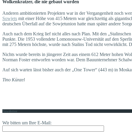
Wolkenkratzer, die nie gebaut wurden
Anderen ambitionierten Projekten war in der Vergangenheit noch wen
Sowjets
mit einer Höhe von 415 Metern war gleichzeitig als gigantis
deutschen Überfall auf die Sowjetunion hatte man später andere Sorge
Auch nach dem Krieg lief nicht alles nach Plan. Mit den „Stalinsch
Punkte. Die 1953 vollendete Lomonossow-Universität auf den Sperlin
mit 275 Metern höchste, wurde nach Stalins Tod nicht verwirklicht.
Nichts wurde bereits in jüngerer Zeit aus einem 612 Meter hohen Wol
Norman Foster entworfen worden war. Dem Bauunternehmer Schalwa T
Auf sich warten lässt bisher auch der „One Tower“ (443 m) in Moskau-
Tino Künzel
Newsletter
Wir bitten um Ihre E-Mail: