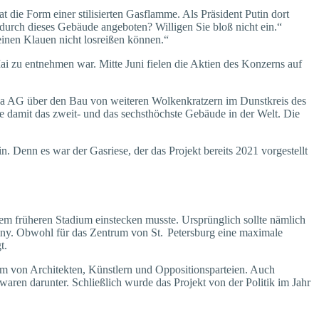
t die Form einer stilisierten Gasflamme. Als Präsident Putin dort
 durch dieses Gebäude angeboten? Willigen Sie bloß nicht ein.“
einen Klauen nicht losreißen können.“
 zu entnehmen war. Mitte Juni fielen die Aktien des Konzerns auf
ija AG über den Bau von weiteren Wolkenkratzern im Dunstkreis des
 damit das zweit- und das sechsthöchste Gebäude in der Welt. Die
Denn es war der Gas­riese, der das Projekt bereits 2021 vorgestellt
em früheren Stadium einstecken musste. Ursprünglich sollte nämlich
olny. Obwohl für das Zentrum von St. Petersburg eine maximale
t.
kam von Architekten, Künstlern und Oppositionspar­teien. Auch
ren darunter. Schließlich wurde das Projekt von der Politik im Jahr