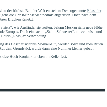
skau der höchste Bau der Welt entstehen: Der sogenannte
Palast der
igens die Christ-Erlöser-Kathedrale abgerissen. Doch nach dem
htiger Brücken genutzt.
 Sisters“, wie Ausländer sie tauften, bekam Moskau ganz neue Höhe-
e Europas. Doch eine achte „Stalin-Schwester“, die zentralste und
n Hotels „Rossija“ Verwendung.
nung des Geschäftsviertels Moskau-City werden sollte und vom Briten
 Auf dem Grundstück wurde dann eine Nummer kleiner gebaut.
 stolze Hoch-Konjunktur eben im Keller fest.