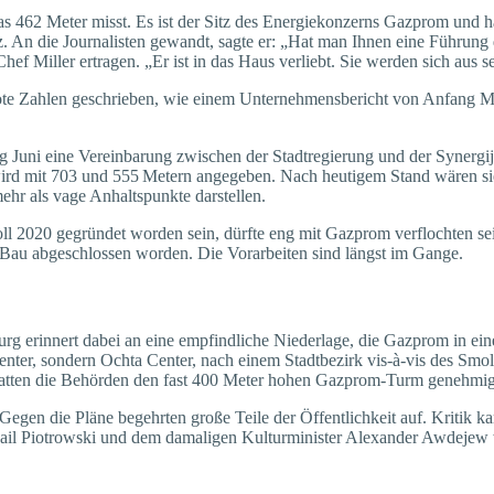
as 462 Meter misst. Es ist der Sitz des Energiekonzerns Gazprom und ha
erz. An die Journalisten gewandt, sagte er: „Hat man Ihnen eine Führung
 Miller ertragen. „Er ist in das Haus verliebt. Sie werden sich aus s
ote Zahlen geschrieben, wie einem Unternehmensbericht von Anfang Mai
ng Juni eine Vereinbarung zwischen der Stadtregierung und der Synerg
ird mit 703 und 555 Metern angegeben. Nach heutigem Stand wären sie
mehr als vage Anhaltspunkte darstellen.
2020 gegründet worden sein, dürfte eng mit Gazprom verflochten sein. 
en Bau abgeschlossen worden. Die Vorarbeiten sind längst im Gange.
rg erinnert dabei an eine empfindliche Niederlage, die Gazprom in ein
enter, sondern Ochta Center, nach einem Stadtbezirk vis-à-vis des Sm
 hatten die Behörden den fast 400 Meter hohen Gazprom-Turm genehmig
 Gegen die Pläne begehrten große Teile der Öffentlichkeit auf. Kritik 
ail Piotrowski und dem damaligen Kulturminister Alexander Awdejew wa