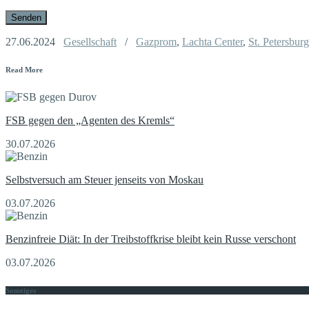
27.06.2024
Gesellschaft
/
Gazprom
,
Lachta Center
,
St. Petersburg
Read More
FSB gegen den „Agenten des Kremls“
30.07.2026
Selbstversuch am Steuer jenseits von Moskau
03.07.2026
Benzinfreie Diät: In der Treibstoffkrise bleibt kein Russe verschont
03.07.2026
Sonstiges