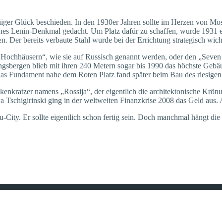
iger Glück beschieden. In den 1930er Jahren sollte im Herzen von Mo
ches Lenin-Denkmal gedacht. Um Platz dafür zu schaffen, wurde 1931 e
n. Der bereits verbaute Stahl wurde bei der Errichtung strategisch wic
en Hochhäusern“, wie sie auf Russisch genannt werden, oder den „Seven
gsbergen blieb mit ihren 240 Metern sogar bis 1990 das höchste Gebäud
 Das Fundament nahe dem Roten Platz fand später beim Bau des riesige
kenkratzer namens „Rossija“, der eigentlich die architektonische Krö
schigirinski ging in der weltweiten Finanzkrise 2008 das Geld aus.
City. Er sollte eigentlich schon fertig sein. Doch manchmal hängt die