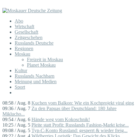
Abo
Wirtschaft
Gesellschaft
Zeitgeschehen
Russlands Deutsche
Regionen
Moskau
Freizeit in Moskau
Planet Moskau
Kultur
Russlands Nachbarn
Meinung und Medien
Sport
08:58 / Aug. 8
Kuchen vom Balkon: Wie ein Kochprojekt viral ging
09:36 / Aug. 7
Zu den Papuas über Deutschland: 180 Jahre
Miklucho...
09:54 / Aug. 6
Hände weg vom Kokoschnik!
10:25 / Aug. 5
Pleite statt Profit: Russlands Fashion-Markt krise...
09:08 / Aug. 5
Typ-C-Konto Russland: gesperrt & wieder freig...
09:22 / Aug. 4
Wildberries Logistik: Das Gewicht des Klicks