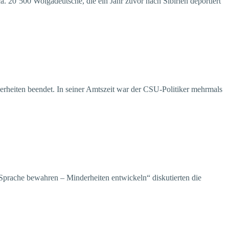
 20 500 Wolgadeutsche, die ein Jahr zuvor nach Sibirien deportiert
derheiten beendet. In seiner Amtszeit war der CSU-Politiker mehrmals
 Sprache bewahren – Minderheiten entwickeln“ diskutierten die