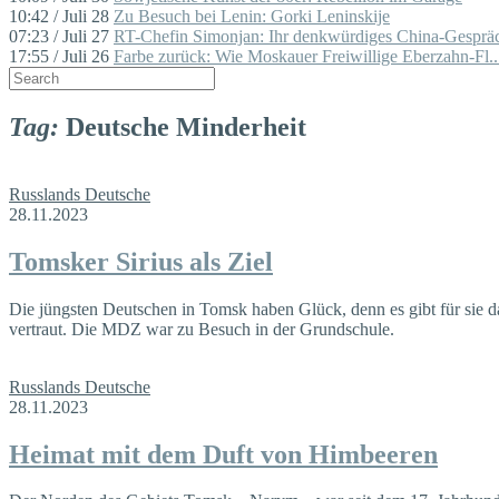
10:42 / Juli 28
Zu Besuch bei Lenin: Gorki Leninskije
07:23 / Juli 27
RT-Chefin Simonjan: Ihr denkwürdiges China-Gespräc
17:55 / Juli 26
Farbe zurück: Wie Moskauer Freiwillige Eberzahn-Fl..
Tag:
Deutsche Minderheit
Russlands Deutsche
28.11.2023
Tomsker Sirius als Ziel
Die jüngsten Deutschen in Tomsk haben Glück, denn es gibt für sie 
vertraut. Die MDZ war zu Besuch in der Grundschule.
Russlands Deutsche
28.11.2023
Heimat mit dem Duft von Himbeeren