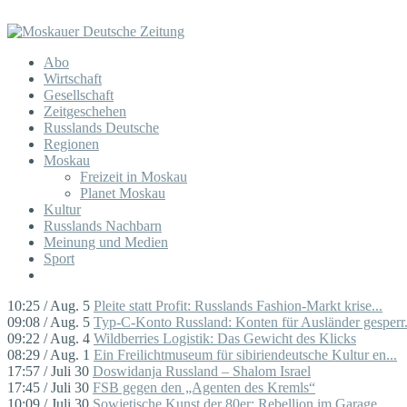
Abo
Wirtschaft
Gesellschaft
Zeitgeschehen
Russlands Deutsche
Regionen
Moskau
Freizeit in Moskau
Planet Moskau
Kultur
Russlands Nachbarn
Meinung und Medien
Sport
10:25 / Aug. 5
Pleite statt Profit: Russlands Fashion-Markt krise...
09:08 / Aug. 5
Typ-C-Konto Russland: Konten für Ausländer gesperr.
09:22 / Aug. 4
Wildberries Logistik: Das Gewicht des Klicks
08:29 / Aug. 1
Ein Freilichtmuseum für sibiriendeutsche Kultur en...
17:57 / Juli 30
Doswidanja Russland – Shalom Israel
17:45 / Juli 30
FSB gegen den „Agenten des Kremls“
10:09 / Juli 30
Sowjetische Kunst der 80er: Rebellion im Garage