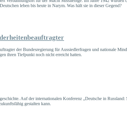
t Verbannungsort für der Macht Missliebige. Im Jahre 1942 wurden са.
eutschen leben bis heute in Narym. Was hält sie in dieser Gegend?
derheitenbeauftragter
auftragter der Bundesregierung für Aussiedlerfragen und nationale Min
en ihren Tiefpunkt noch nicht erreicht hatten.
geschichte. Auf der internationalen Konferenz „Deutsche in Russland:
ukunftsfähig gestalten kann.