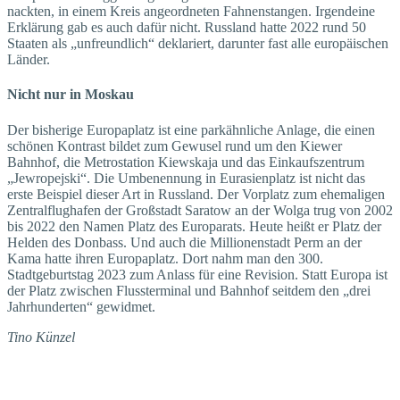
nackten, in einem Kreis angeordneten Fahnenstangen. Irgendeine
Erklärung gab es auch dafür nicht. Russland hatte 2022 rund 50
Staaten als „unfreundlich“ deklariert, darunter fast alle europäischen
Länder.
Nicht nur in Moskau
Der bisherige Europaplatz ist eine parkähnliche Anlage, die einen
schönen Kontrast bildet zum Gewusel rund um den Kiewer
Bahnhof, die Metrostation Kiewskaja und das Einkaufszentrum
„Jewropejski“. Die Umbenennung in Eurasienplatz ist nicht das
erste Beispiel dieser Art in Russland. Der Vorplatz zum ehemaligen
Zentralflughafen der Großstadt Saratow an der Wolga trug von 2002
bis 2022 den Namen Platz des Europarats. Heute heißt er Platz der
Helden des Donbass. Und auch die Millionenstadt Perm an der
Kama hatte ihren Europa­platz. Dort nahm man den 300.
Stadtgeburtstag 2023 zum Anlass für eine Revision. Statt Europa ist
der Platz zwischen Flussterminal und Bahnhof seitdem den „drei
Jahrhunderten“ gewidmet.
Tino Künzel