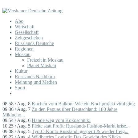
Abo
Wirtschaft
Gesellschaft
Zeitgeschehen
Russlands Deutsche
Regionen
Moskau
Freizeit in Moskau
Planet Moskau
Kultur
Russlands Nachbarn
Meinung und Medien
Sport
08:58 / Aug. 8
Kuchen vom Balkon: Wie ein Kochprojekt viral ging
09:36 / Aug. 7
Zu den Papuas über Deutschland: 180 Jahre
Miklucho...
09:54 / Aug. 6
Hände weg vom Kokoschnik!
10:25 / Aug. 5
Pleite statt Profit: Russlands Fashion-Markt krise...
09:08 / Aug. 5
Typ-C-Konto Russland: gesperrt & wieder freig...
09:22 / Aug. 4
Wildberries Logistik: Das Gewicht des Klicks