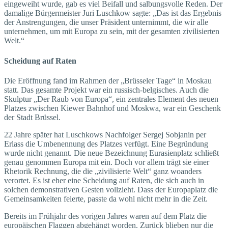
eingeweiht wurde, gab es viel Beifall und salbungsvolle Reden. Der
damalige Bürgermeister Juri Luschkow sagte: „Das ist das Ergebnis
der Anstrengungen, die unser Präsident unternimmt, die wir alle
unternehmen, um mit Europa zu sein, mit der gesamten zivilisierten
Welt.“
Scheidung auf Raten
Die Eröffnung fand im Rahmen der „Brüsseler Tage“ in Moskau
statt. Das gesamte Projekt war ein russisch-belgisches. Auch die
Skulptur „Der Raub von Europa“, ein zentrales Element des neuen
Platzes zwischen Kiewer Bahnhof und Moskwa, war ein Geschenk
der Stadt Brüssel.
22 Jahre später hat Luschkows Nachfolger Sergej Sobjanin per
Erlass die Umbenennung des Platzes verfügt. Eine Begründung
wurde nicht genannt. Die neue Bezeichnung Eurasienplatz schließt
genau genommen Europa mit ein. Doch vor allem trägt sie einer
Rhetorik Rechnung, die die „zivilisierte Welt“ ganz woanders
verortet. Es ist eher eine Scheidung auf Raten, die sich auch in
solchen demons­trativen Gesten vollzieht. Dass der Europaplatz die
Gemeinsamkeiten feierte, passte da wohl nicht mehr in die Zeit.
Bereits im Frühjahr des vorigen Jahres waren auf dem Platz die
europäischen Flaggen abgehängt worden. Zurück blieben nur die